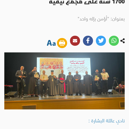
1700 سنة على مجمع نيقية
بعنوان: "أؤمن بإله واحد"
نادي عائلة البشارة :