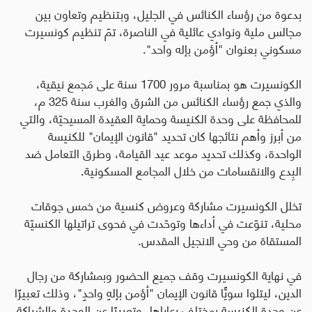
بدعوة من رؤساء الكنائس في الجليل، وبتنظيم وتعاون بين
مجالس ملية ونوادي عائلية في الناصرة، تمّ تنظيم كونسيرت
مسكوني بعنوان "أؤمن بإله واحد".
الكونسيرت هو بمناسبة مرور 1700 سنة على مَجمع نيقية،
والذي جمع رؤساء الكنائس من الشرق والغرب سنة 325 م،
للمحافظة على وحدة الكنيسة وحماية العقيدة المسيحيّة، والتي
من أبرز وأهم نتائجها كان تحديد "قانون الإيمان" للكنيسة
الواحدة، وكذلك تحديد موعد عيد القيامة، وطرق التعامل ضد
البِدع والانقسامات من خلال المجامع المسكونية.
تخلل الكونسيرت مشاركة وعروض كنسية من خمس جوقات
محلية، تنوّعت في أداءها وتوحّدت في فحوى تراتيلها الكنسيّة
المستقاة من وحي الانجيل المقدس.
في نهاية الكونسيرت وقف جميع الحضور وبمشاركة من رجال
الدين، ليتلوا سويًّا قانون الإيمان "أؤمن بإلهٍ واحدٍ"، وذلك تعبيرًا
عن وحدة الكنيسة بمختلف رعاياها، وتعبيرًا عن الوحدة والشراكة