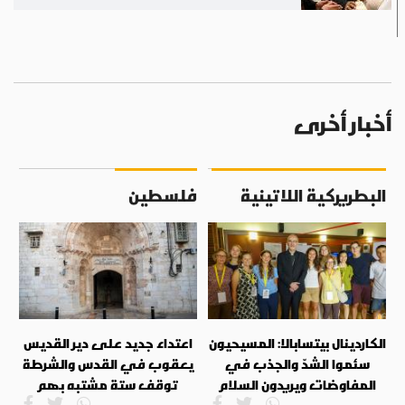
أخبار أخرى
البطريركية اللاتينية
فلسطين
الكاردينال بيتسابالا: المسيحيون
اعتداء جديد على دير القديس
سئموا الشدّ والجذب في
يعقوب في القدس والشرطة
المفاوضات ويريدون السلام
توقف ستة مشتبه بهم