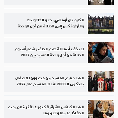
الكاردينال أومالي يدعو الكاثوليك
والأرثوذكس إلى الصلاة من أجل الوحدة
لا تخف أيها القطيع الصغير: شعار أسبوع
الصلاة من أجل وحدة المسيحيين 2027
البابا: جميع المسيحيين مدعوون للاحتفال
بالذكرى الـ2000 لفداء المسيح عام 2033
البابا: الكنائس الشرقية كنوز لا تُقدّر بثمن يجب
الحفاظ عليها وتعزيزها