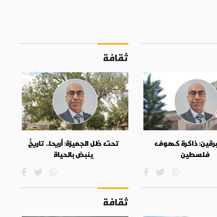
ثقافة
برقين: ذاكرة كهوف
تحت ظل الجميزة: أريحا.. تاريخٌ
فلسطين
ينبض بالحياة
ثقافة