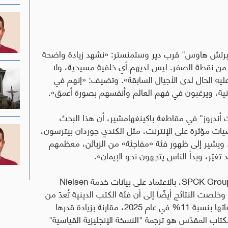
شيرتش هاوس" قرب دير وستمنستر: «نشهد زيادة واضحة
 من نقطة الصفر. ليس لديهم أي خلفية مسيحية، ولا
عليه الحال لدى الأجيال السابقة». وتضيف: «إنهم في
نية، ويرغبون في فهم العالم وأنفسهم بصورة أعمق».
ندروز" في مقاطعة باكينغهامشير، أن هذا البحث
ات مؤثرة على الإنترنت، مثل الكندي جوردان بيترسون،
 ويشير إلى ظهور فئة «مفاجئة» من الزبائن، معظمهم
قد تغيّر، وبدأ الناس يتجهون نحو الإيمان».
SPCK Grou
، بالاعتماد على بيانات خدمة
Nielsen
وخلصت النتائج أيضًا إلى أن فئة الكتب الدينية تُعدّ من
أسرع أنواع الكتب غير الروائية نموًا، إذ ارتفعت مبيعاتها بنسبة 11% في عام 2025، مقارنة بزيادة قدرها