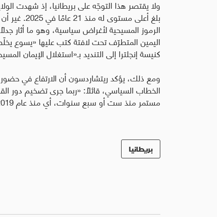
ولا يقتصر هذا التوجّه على بريطانيا، إذ شهدت الولا
بلغ أعلى مستو
الرموز المسيحية لأغراض سياسية، وهو ما أثار جدلًا
اليمين المتطرّف تحت لافتة كتب عليها «يسوع يخلّ
كنيسة إنجلترا إلى التنديد بـ«استغلال الإيمان المسي
ومع ذلك، يؤكد ريتشاردسون أن الارتفاع في حضور
الخطاب السياسي، قائلاً: «ربما جرى تضخيم دور الق
مستمر منذ ست أو سبع سنوات، أي منذ عام 2019، بينما لم يبرز هذا الخطاب إلا مؤخرًا».
بريطانيا