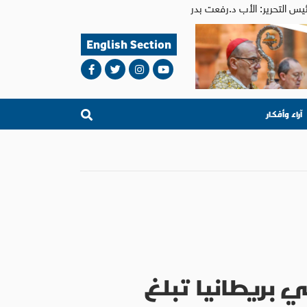
English Section
آراء وأفكار
ي بريطانيا تبلغ