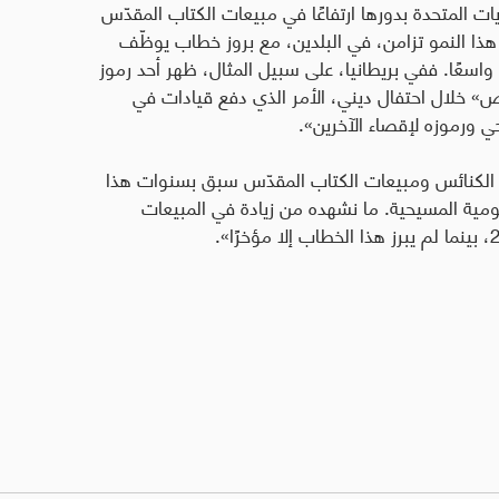
يات المتحدة بدورها ارتفاعًا في مبيعات الكتاب المقدّس
ى له منذ 21 عامًا في 2025. غير أن هذا النمو تزامن، في البلدين، مع بروز خطاب يوظّف
 واسعًا. ففي بريطانيا، على سبيل المثال، ظهر أحد رموز
ص» خلال احتفال ديني، الأمر الذي دفع قيادات في
حي ورموزه لإقصاء الآخرين».
 الكنائس ومبيعات الكتاب المقدّس سبق بسنوات هذا
ومية المسيحية. ما نشهده من زيادة في المبيعات