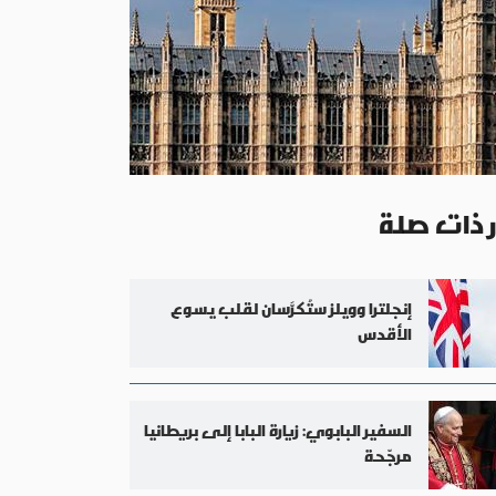
ر ذات صلة
إنجلترا وويلز ستُكرَّسان لقلب يسوع
الأقدس
السفير البابوي: زيارة البابا إلى بريطانيا
مرجّحة