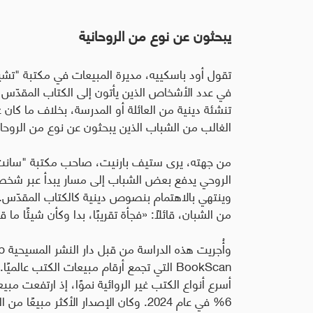
يبحثون عن نوع من الروحانية
تقول أود باسكييه، مديرة المبيعات في مكتبة "ت
في عدد الأشخاص الذين يأتون إلى الكتاب المقدّس
تنشئة دينية من العائلة أو المدرسة، بخلاف ما كان 
الغالب من الشباب الذين يبحثون عن نوع من الروحا
من جهته، يرى ستيف بارنيت، صاحب مكتبة "سانت أ
الروحي يدفع بعض الشباب إلى مسار يبدأ عبر شخصي
وينتهي بالاهتمام بنصوص دينية كالكتاب المقدّس.
من الشبان، قائلاً: «فجأة تقريبًا، بدا وكأن شيئًا ما 
وأُجريت هذه الدراسة من قبل دار النشر المسيحية
p
BookScan
التي تجمع أرقام مبيعات الكتب عالميًا. 
6% في عام 2024. وكان الإصدار الأكثر مبيعًا من الكتاب المقدّس هو ترجمة "النسخة الإنجليزية القياسية"