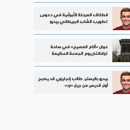
انطلاق المرحلة الأبرشية في دعوى
تطويب الشاب البريطاني بيدرو
باليستر
عرض «آلام المسيح» في ساحة
ترافالغار يوم الجمعة العظيمة
بيدرو باليستر.. طالب إنجليزي قد يصبح
أول قديس من جيل «زد»