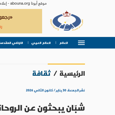
موقع أبونا abouna.org - إعلام من أجل الإنسان | يصدر عن المركز الكاثوليكي للدراسات والإعلام في الأردن - رئيس التحرير: الأب د.رفعت بدر
العالم
العالم العربي
الاراضي المقدسة
الرئيسية
/
ثقافة
نشر الجمعة، ٣٠ يناير / كانون الثاني ٢٠٢٦
شبّان يبحثون عن الروحا