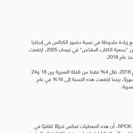
مع زيادة ملحوظة في نسبة حضور الكنائس في إنجلترا
وويلز خلال السنوات الأخيرة. فبحسب تقرير صادر عن "جمعية الكتاب المقدّس" في نيسان 2025، ارتفعت
.
ويقود هذا التحوّل بشكل أساسي الشباب. ففي عام 2018، قال 4% فقط من الفئة العمرية بين 18 و24
عامًا إنهم يحضرون الكنيسة مرة واحدة على الأقل شهريًا، بينما ارتفعت هذه النسبة إلى 16% في عام
.
SPCK
، أن هذه المعطيات تعكس تحوّلًا ثقافيًا في
لدى الأجيال الشابة، كخيار «مضاد للثقافة السائدة» في