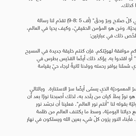
ا كذلك.
ثانيًا: "فسيروا سيرة أبناء النور، لأنّ ثمر الروح هو في كلّ صلاح وبرّ وحقّ" (أف 5 :8-9) تقدّم لنا رسالة
ّة. ومَن هو المؤمن الحقيقيّ، وكيف يحيا في العالم،
خّص ذلك في عبارتين:
اتكم موافقة لهويّتكم. فإن كنتم خليقة جديدة في المسيح
ه" أو اقتدوا به. يؤكد ذلك أيضًا القدّيس بطرس في
ي شملنا بوافر رحمته وولدنا ثانيةً لرجاء حيّ بقيامة
 المعموديّة الذي يسمّى أيضًا سرّ الاستنارة. وبالتالي
نورٌ يملأ کیان من يتّحد به، لذلك أصبحنا نورًا بعد أن
ة بقوله لنا "أنتم نور العالم". فعلينا أن نجسّد نور
ع حياتنا اليوميّة، وسط ما يكتنف العالم من ظلمة
أبناء النور يرَون كلّ شيء بعين الله ويسلكون في نهار