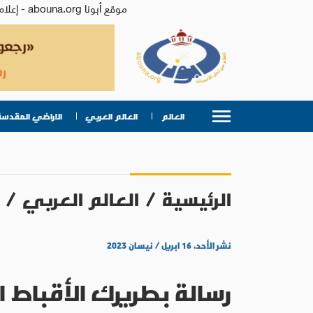
موقع أبونا abouna.org - إعلام من أجل الإنسان | يصدر عن المركز الكاثوليكي للدراسات والإعلام في الأردن - رئيس التحرير: الأب د.رفعت بدر
العالم
العالم العربي
الاراضي المقدسة
الرئيسية
/
العالم العربي
/
نشر الأحد، ١٦ ابريل / نيسان ٢٠٢٣
رسالة بطريرك الأقباط ال