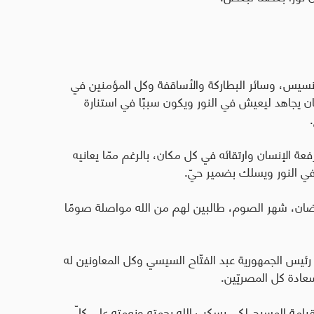
فرنسيس، وسائر البطاركة والأساقفة وكل المؤمنين في
ن يجاهد ليعيش في النور ويكون سببًا في استنارة
 الإنسان وارتقائه في كل مكان، بالرغم ممّا يعانيه
ي النور ويسلك بضمير حيّ.
ضان، شهر الصوم، طالبين لهم من الله مواصلة صومًا
يس الجمهورية عبد الفتّاح السيسي وكل المعاونين له
ادة كل المصريّين.
لقيامة المسيح لكي يسكب الله رحمته ونعمته على كلّ