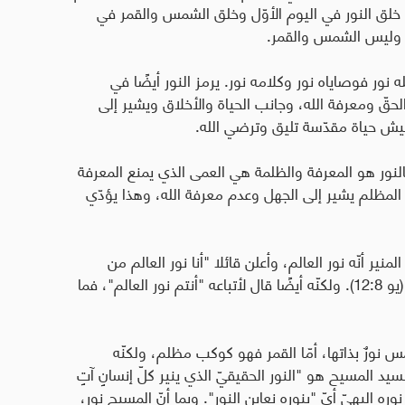
الخالق هو الفصل بين النور والظلام (تك ١:٣-٤). خلق النور في اليوم الأوّل وخلق الشمس والقمر في
ور وليس الشمس والقمر.
مة البتة (١ يو ٥:١). وبما أنّ الله نور فوصاياه نور وكلامه نور. يرمز النور أيضًا في
لحقّ ومعرفة الله، وجانب الحياة والأخلاق ويشير إلى
عيش حياة مقدّسة تليق وترضي الله.
نور هو المعرفة والظلمة هي العمى الذي يمنع المعرفة
 المظلم يشير إلى الجهل وعدم معرفة الله، وهذا يؤدّي
ير أنّه نور العالم، وأعلن قائلا "أنا نور العالم من
يتبعني لا يمشي في الظلام بل يكون له نور الحياة" (يو 12:8). ولكنّه أيضًا قال لأتباعه "أنتم نور العالم"، فما
نورٌ بذاتها، أمّا القمر فهو كوكب مظلم، ولكنّه
 المسيح هو "النور الحقيقيّ الذي ينير كلّ إنسانٍ آتٍ
وره البهيّ أيّ "بنوره نعاين النور". وبما أنّ المسيح نور،