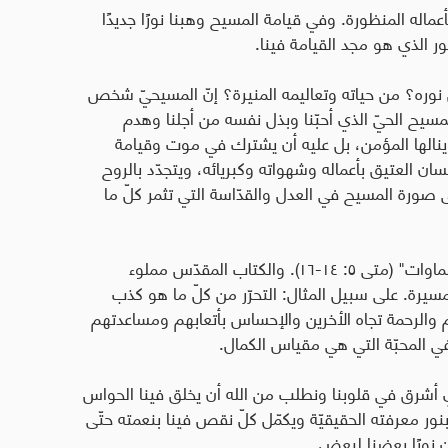
أعماله المنظورة. وفي قيامة المسيح وهبنا نورًا جديدًا
ر الذي هو مجد القيامة فينا.
ن نوره؟ من حياته وتعاليمه المنيرة؟ إنّ المسيحيّ شخص
مسيح الحيّ الذي أحبّنا وبذل نفسه من أجلنا وهدم
 ينالها المؤمن، بل عليه أن يشترك في موت وقيامة
سان العتيق بأعماله وشهواته وكبريائه، ويتجدّد بالروح
صورة المسيح في العدل والقدّاسة التي تثمر كلّ ما
"ليرَوا أعمالكم الصالحة فيمجّدوا أباكم الذي في السماوات" (متى ٥: ١٤-١٦). والكتاب المقدّس مملوء
لمسيرة. على سبيل المثال: التحرّر من كلّ ما هو كذب
م والرحمة تجاه الأخرين والإحساس بأتعابهم ومساعدتهم
ي المحبّة التي هي مقياس الكمال.
لذي أشرق في قلوبنا ونطلب من الله أن يخلق فينا الحواس
تنا بنور معرفته الحقيقيّة ويكمّل كلّ نقص فينا بنعمته حتّى
نورًا بعضنا لبعض.