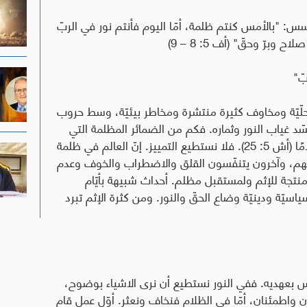
 "بالأمس كنتم ظلمة، أمّا اليوم فأنتم نور في الربّ
وبرّ وحقّ" (أف 5: 8 – 9)
بّ"
حلّيّة ومخاوف كثيرة منتشرة ومخاطر بيئيّة، وسط حروب
ّد غياب النور وثماره. فكم من الضمائر المظلمة التي
تجعل الشرّ خيرًا والخير شرًّا، والظلام نورًا والنور ظلامًا (أش 5: 25). فلا نستطيع التمييز. إنّ العالم في ظلمة
مهم، وآخرون يتنفّسون القلق والاضطراب والخوف وعدم
منتجة للإثم ولمستقبل مظلم. أحداث شبيهة بأيّام
اسيّة ودينيّة وضاع الحقّ والنور. ومن كثرة الإثم تبرد
ّس بعهديه. ففي النور نستطيع أن نرى الاشياء بوضوح،
ان واطمئنان، أمّا في الظلام فنخاف ونعثر. أوّل عمل قام