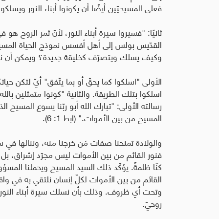
فعلى المسيحيّين أيضًا أن يكونوا أبناء النور ويسلكو
القدّيس بولس إلى أهل أفسس نموذج الحياة المسيحي
وكيف يسلك ويتصرّف كخليقة جديدة؟ ويمكن أن نل
الأولى "اسلكوا كما يحقّ أو بما يتّفق" أيّ لتكن حي
اسلكوا بتلك الطريقة. والثانية "كونوا متمثلين بالل
رسالته الأولى: "تبارك الله أبو ربّنا يسوع المسيح الذ
المسيح من بين الأموات." (ابط 1: 6).
والولادة تمنحنا صفات مَن خرجنا منه، وننالها في سرّ
فنور القائم من بين الأموات ليس مجرّد إشراق، بل هو 
كنّا ظلمةً. يؤكّد ذلك السيد المسيح ويحملنا المسؤوليّ
القائم من بين الأموات لكلّ إنسان نلتقي به في واق
وتحت أي ظروف. وذلك بأن نسلك سيرة أبناء النور. ف
روحيّ.