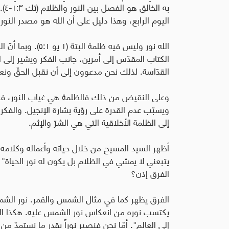
به 
اليوم الرابع، وهذا دليل على أن الله هو مصدر الن
الله نور وليس فيه ظل
الكتاب المقدّس إلى أمرين، جانب الفكر ويشير إلى ا
القدّاسة. لذلك نحن مدعوون إلى أن نقبل الحقّ ون
وعلى النقيض من ذلك فالظلمة هي غياب النور، فال
ويسبّب عدم القدرة على رؤية بشارة الإنجيل. والفكر
إلى الظلمة الأخلاقية التي هي الشرّ والإثم.
أظهر السيد المسيح من خلال حياته وأعماله وكلامه المن
الفرق إذن؟
الفرق يظهر كما في مثال الشمس والقمر. نور الشمس 
يكتسب نوره من انعكاس نور الشمس عليه. هكذا السيد
إلى العالم". أمّا نحن فنصير نوراً بقدر ما نستمدّ من ن