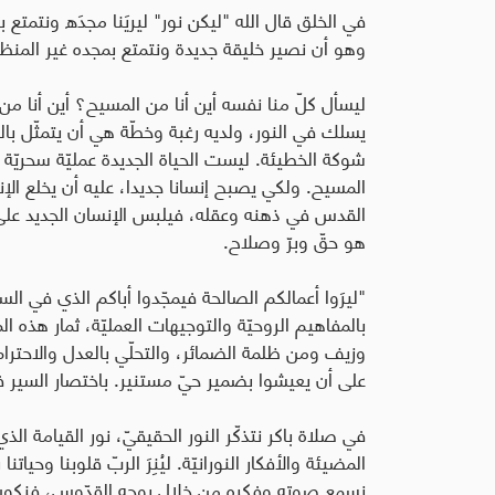
في الخلق قال الله "ليكن نور" ليريَنا مجدَه ونتمتع ب
وهو أن نصير خليقة جديدة ونتمتع بمجده غير المنظو
ليسأل كلّ منا نفسه أين أنا من المسيح؟ أين أنا م
يسلك في النور، ولديه رغبة وخطّة هي أن يتمثّل بال
شوكة الخطيئة. ليست الحياة الجديدة عمليّة سحريّة
المسيح. ولكي يصبح إنسانا جديدا، عليه أن يخلع الإن
القدس في ذهنه وعقله، فيلبس الإنسان الجديد على 
هو حقّ وبرّ وصلاح.
بالمفاهيم الروحيّة والتوجيهات العمليّة، ثمار هذه ا
وزيف ومن ظلمة الضمائر، والتحلّي بالعدل والاحترا
على أن يعيشوا بضمير حيّ مستنير. باختصار السير ف
في صلاة باكر نتذكّر النور الحقيقيّ، نور القيامة ا
المضيئة والأفكار النورانيّة. ليُنِرَ الربّ قلوبنا وحيا
نسمع صوته وفكره من خلال روحه القدّوس، فنكون 