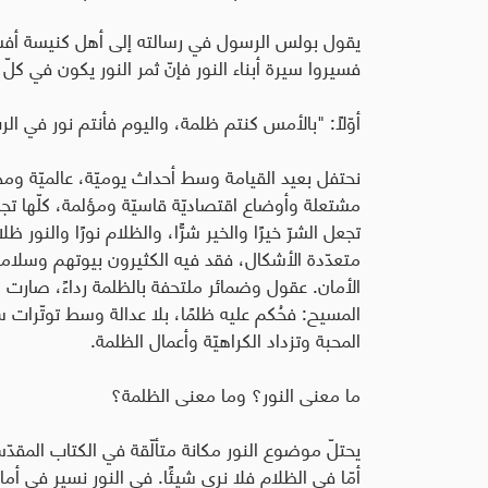
يقول بولس الرسول في رسالته إلى أهل كنيسة أفسس:
فسيروا سيرة أبناء النور فإنّ ثمر النور يكون في كلّ صلاح 
أوّلاً: "بالأمس كنتم ظلمة، واليوم فأنتم نور في الر
نحتفل بعيد القيامة وسط أحداث يوميّة، عالميّة وم
مشتعلة وأوضاع اقتصاديّة قاسيّة ومؤلمة، كلّها تجس
متعدّدة الأشكال، فقد فيه الكثيرون بيوتهم وسلا
الأمان. عقول وضمائر ملتحفة بالظلمة رداءً، صارت 
المسيح: فحُكم عليه ظلمًا، بلا عدالة وسط توتّرات سي
المحبة وتزداد الكراهيّة وأعمال الظلمة.
ما معنى النور؟ وما معنى الظلمة؟
يحتلّ موضوع النور مكانة متألّقة في الكتاب المقد
أمّا في الظلام فلا نرى شيئًا. في النور نسير في أم