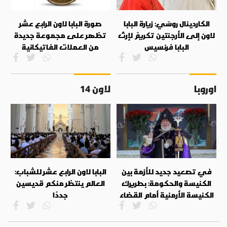
الكاردينال روسّي: زيارة البابا
صورة البابا لاون الرابع عشر
لاون إلى الأرجنتين تكريمٌ لإرث
تظهر على مجموعة جديدة
البابا فرنسيس
من العملات الفاتيكانية
اوروبا
لاون 14
في تصعيد جديد للأزمة بين
البابا لاون الرابع عشر للشباب:
الكنيسة والحكومة: بطريرك
العالم ينتظر منكم قديسين
الكنيسة الأرمنية أمام القضاء
جددًا