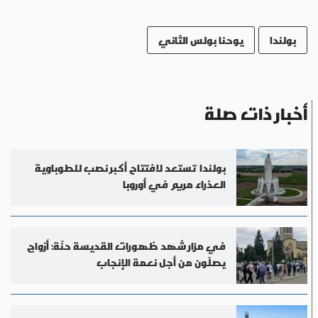
بولندا
يوحنا بولس الثاني
أخبار ذات صلة
بولندا تستعد لافتتاح أكبر نصب للطوباوية
العذراء مريم في أوروبا
في مزار شهد ظهورات القديسة حنّة: أزواج
يصلّون من أجل نعمة الإنجاب