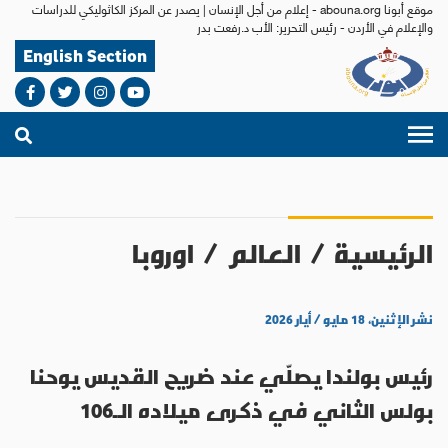
موقع أبونا abouna.org - إعلام من أجل الإنسان | يصدر عن المركز الكاثوليكي للدراسات
والإعلام في الأردن - رئيس التحرير: الأب د.رفعت بدر
English Section
الرئيسية
/
العالم
/
اوروبا
نشر الإثنين، ١٨ مايو / أيار ٢٠٢٦
رئيس بولندا يصلّي عند ضريح القديس يوحنا
بولس الثاني في ذكرى ميلاده الـ106