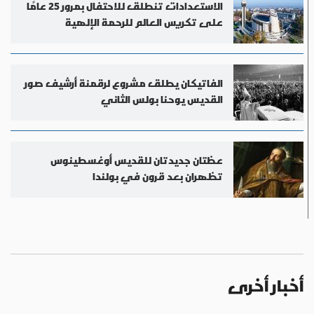
الاستعدادات تنطلق للاحتفال بمرور 25 عامًا
على تكريس العالم للرحمة الإلهية
الفاتيكان يطلق مشروع لرقمنة أرشيف صور
القديس يوحنا بولس الثاني
عظتان جديدتان للقديس أوغسطينوس
تظهران بعد قرون في بولندا
أخبار أخرى