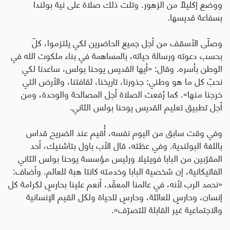
ووضع إكليلاً من الزهور. وتلت ذلك صلاة على نية بولندا
بسفاعة قديسها.
وصلّى الأسقف من أجل جميع الحاضرين لكي يلتزموا، كلّ
بحسب دعوته ورسالة حياته، بالمساهمة في بناء ملكوت الله في
الوطن بأسره. وقال
:
«أيها القديس يوحنا بولس، ساعدنا لكي
نحبّ كل ما هو وطني: جذورنا، تاريخنا، ثقافتنا، والأرض التي
خرجنا منها». كما رُفعت الصلاة أجل المصالحة والوحدة، ومن
أجل تطبيق تعليم القديس يوحنا بولس الثاني
.
وفي وقت سابق من اليوم نفسه، أُقيم عند الضريح قداس
باللغة البولندية. وفي عظته، قال الأب باول بتاشنيك، أحد
المقرّبين من البابا فويتيلا ورئيس مؤسسة يوحنا بولس الثاني
الفاتيكانية، إن شخصية البابا وخدمته كانتا هبة للعالم. وأضاف
:
«نحمد الرب لأنه، في عالمنا المعقّد، أنعم علينا بحارسٍ لكرامة كل
إنسان، وحارسٍ للعائلة، وحارسٍ للحياة ولكل القيم الإنسانية
والاجتماعية غير القابلة للتصرّف».