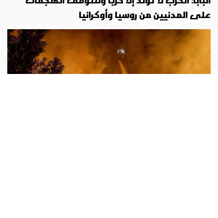
البابا: الحرب لا تولّد إلا حربًا ولتتوقف الهجمات
على المدنيين من روسيا وأوكرانيا
لاون 14
أبونا :
ينظر البابا لاون الرابع عشر «بألم» إلى ما يجري في
أوكرانيا وروسيا، في ظل التصاعد المأساوي للهجمات المتبادلة
التي يدفع المدنيون ثمنها أولًا، بمن فيهم الأطفال. فالمسيّرات
...المزيد