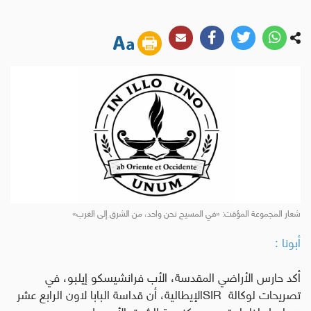
شعار المجموعة المؤقت: «في المسيح نحن واحد، من الشرق إلى الغرب»
أبونا :
أكد حارس الأراضي المقدسة، الأب فرانشيسكو إيلبو، في
تصريحات لوكالة
SIR
الإيطالية، أن قداسة البابا لاون الرابع عشر
«يواصل إظهار قربه من كنيسة الشرق الأوسط، مهد