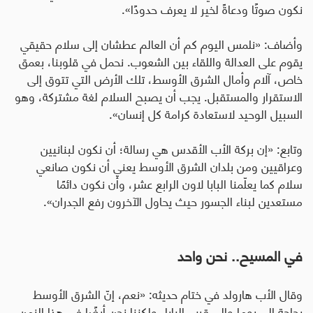
نكون صوتًا ودعاةً لخير لا يعرف حدودًا».
وأضاف: «نلمس اليوم كم أن العالم عطشان إلى سلام حقيقي
يقوم على العدالة واللقاء بين الشعوب. نحمل في قلوبنا، بعمق
خاص، آلام وأمال الشرق الأوسط، تلك الأرض التي تتوق إلى
الاستقرار والمستقبل. يجب أن يصبح السلام لغة مشتركة، وهو
السبيل الوحيد لاستعادة كرامة كل إنسان».
وتابع: «إن بركة الأب الأقدس هي رسالة؛ أن نكون لبنانيين
وعراقيين ومن بلدان الشرق الأوسط يعني أن نكون صانعي
سلام كما يعلّمنا البابا لاون الرابع عشر، وأن نكون دائمًا
مستعدين لبناء الجسور حيث يحاول الآخرون رفع الجدران».
في المسيح.. نحن واحد
وقال الأب هارولد في ختام حديثه: «نعم، إنّ الشرق الأوسط
بحاجة إلى روما وإلى قرب البابا، ولكننا نحن أيضًا في هذا الزمن