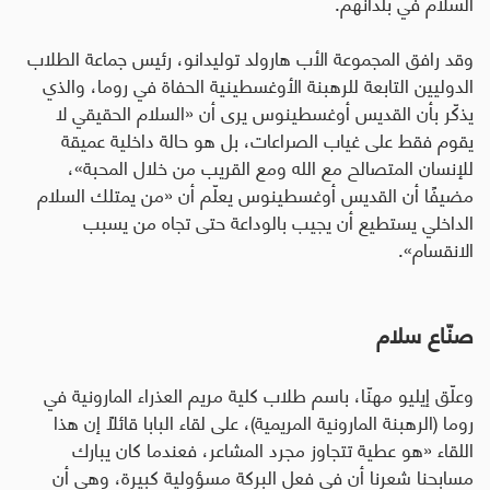
السلام في بلدانهم
.
وقد رافق المجموعة الأب هارولد توليدانو، رئيس جماعة الطلاب
الدوليين التابعة للرهبنة الأوغسطينية الحفاة في روما، والذي
يذكّر بأن القديس أوغسطينوس يرى أن «السلام الحقيقي لا
يقوم فقط على غياب الصراعات، بل هو حالة داخلية عميقة
للإنسان المتصالح مع الله ومع القريب من خلال المحبة»،
مضيفًا أن القديس أوغسطينوس يعلّم أن «من يمتلك السلام
الداخلي يستطيع أن يجيب بالوداعة حتى تجاه من يسبب
الانقسام».
صنّاع سلام
وعلّق إيليو مهنّا، باسم طلاب كلية مريم العذراء المارونية في
روما (الرهبنة المارونية المريمية)، على لقاء البابا قائلاً إن هذا
اللقاء «هو عطية تتجاوز مجرد المشاعر، فعندما كان يبارك
مسابحنا شعرنا أن في فعل البركة مسؤولية كبيرة، وهي أن