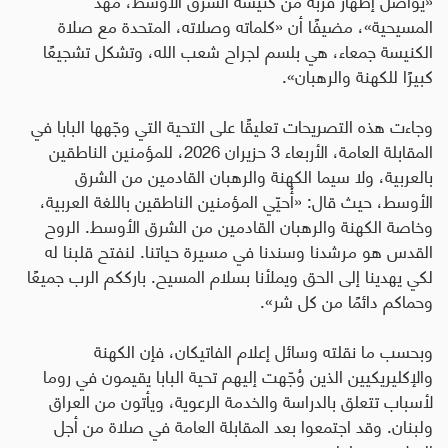
المسيحية»، مضيفًا أن «كلماته وصلاته، المتحدة مع صلاة
الكنيسة جمعاء، هي بلسم لجراح شعب الله، وتشكل تشجيعًا
كبيرًا للكهنة والرهبان».
وجاءت هذه التصريحات تعليقًا على التحية التي وجّهها البابا في
المقابلة العامة، الأربعاء 3 حزيران 2026، للمؤمنين الناطقين
بالعربية، ولا سيما الكهنة والرهبان القادمين من الشرق
الأوسط، حيث قال: «أُحيّي المؤمنين الناطقين باللغة العربية،
وخاصة الكهنة والرهبان القادمين من الشرق الأوسط. الروح
القدس هو مرشدنا وسندنا في مسيرة حياتنا. لنفتح قلبنا له
لكي يهدينا إلى الحق ويملأنا بسلام المسيح. بارككم الرب جميعًا
وحماكم دائمًا من كل شر».
وبحسب ما نقلته وسائل إعلام الفاتيكان، فإن الكهنة
والإكليريكيين الذين وُجّهت إليهم تحية البابا يقيمون في روما
لأسباب تتعلق بالدراسة والخدمة الرعوية، ويأتون من العراق
ولبنان. وقد اجتمعوا بعد المقابلة العامة في صلاة من أجل