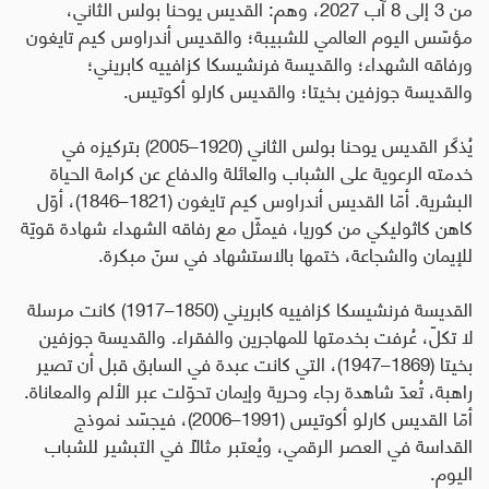
من 3 إلى 8 آب 2027، وهم: القديس يوحنا بولس الثاني،
مؤسّس اليوم العالمي للشبيبة؛ والقديس أندراوس كيم تايغون
ورفاقه الشهداء؛ والقديسة فرنشيسكا كزافييه كابريني؛
والقديسة جوزفين بخيتا؛ والقديس كارلو أكوتيس.
يُذكَر القديس يوحنا بولس الثاني (1920–2005) بتركيزه في
خدمته الرعوية على الشباب والعائلة والدفاع عن كرامة الحياة
البشرية. أمّا القديس أندراوس كيم تايغون (1821–1846)، أوّل
كاهن كاثوليكي من كوريا، فيمثّل مع رفاقه الشهداء شهادة قويّة
للإيمان والشجاعة، ختمها بالاستشهاد في سنّ مبكرة
.
القديسة فرنشيسكا كزافييه كابريني (1850–1917) كانت مرسلة
لا تكلّ، عُرفت بخدمتها للمهاجرين والفقراء. والقديسة جوزفين
بخيتا (1869–1947)، التي كانت عبدة في السابق قبل أن تصير
راهبة، تُعدّ شاهدة رجاء وحرية وإيمان تحوّلت عبر الألم والمعاناة.
أمّا القديس كارلو أكوتيس (1991–2006)، فيجسّد نموذج
القداسة في العصر الرقمي، ويُعتبر مثالًا في التبشير للشباب
اليوم
.