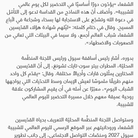
الشفعاء «يؤدّون دورًا أساسيًا في التحضير لكل يوم عالمي
للشبيبة». وأضاف أنّ هذه النماذج من القداسة تدعو إلى التأمّل
في دعوة الله وتشجّع على الاستجابة لها بسخاء وشجاعة في اتّباع
المسيح. وقال في ختام كلمته: «ليُلهم شهادة هؤلاء القدّيسين
الشفعاء شباب العالم أجمع، ولا سيما في البيئات التي تعاني من
الصعوبات والاضطهاد».
بدوره، أشار رئيس أساقفة سيول ورئيس اللجنة المنظّمة
المحليّة، المطران بيتر سون-تايك تشونغ، إلى أنّ القدّيسين
المختارين يمثّلون قارات وأجيالًا مختلفة. وقال: «يقدّم كل واحد
منهم طريقًا ملموسًا لعيش الإيمان وسط التحدّيات التي يواجهها
الشباب اليوم»، معبّرًا عن أمله في أن يقيم المشاركون علاقة
روحية عميقة معهم خلال مسيرة التحضير لليوم العالمي
للشبيبة
.
وستواصل اللجنة المنظِّمة المحليّة التعريف بحياة القدّيسين
الشفعاء وروحانيتهم عبر الموقع الرسمي لليوم العالمي للشبيبة
سيول 2027 ومنصّات التواصل الاجتماعي، إلى جانب تطوير