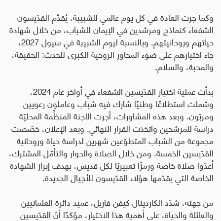
وكما جرت العادة في كل يوم عالمي للشبيبة، يُقدَّم القدّيسون
الشفعاء كنماذج ومرشدين في الإيمان للشباب، من خلال شهادة
حياتهم وروحانيتهم. وبالنسبة ليوم الشبيبة في سيول 2027،
جاء اختيارهم على ضوء المحاور الروحية الكبرى للحدث: الحقيقة،
والمحبة، والسلام
.
بدأت عملية اختيار القدّيسين الشفعاء في أواخر عام 2024،
وشملت استطلاعًا وطنيًا شارك فيه شباب وعاملون رعويين
ومربّون. وبعد هذه المشاورات، أجرت اللجنة المنظِّمة المحليّة
دراسة للمرشحين واتخذت القرار النهائي
.
وبعد الإعلان، خصّصت
مجموعة من الشباب المتطوّعين شهرين لدراسة حياة وروحانية
القدّيسين الخمسة. ومن خلال الصلاة والحوار والتأمّل المشترك،
أعدّوا صلاة خاصة ورمزًا تعبيريًا لكل قديس، بهدف إبراز الشهادة
الخاصة التي يقدّمها هؤلاء القدّيسون للأجيال الجديدة
.
من جهته، شدّد الكاردينال كيفن فاريل، عميد دائرة العلمانيين
والعائلة والحياة، على أهمية هذا الاختيار، مؤكدًا أنّ القدّيسين