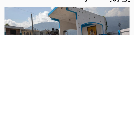
عدل وسلام
أبونا :
حذّر المطران جوزيف غونتران ديكوست، أسقف جيريمي
في هايتي، من أن الكنيسة أصبحت هدفًا رئيسيًا للعصابات
المسلحة، لأنها لا تزال، بحسب تعبيره، من آخر المؤسسات
القادرة على مواجهة
...المزيد