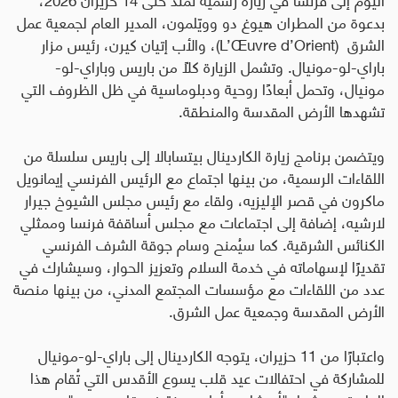
بدعوة من المطران هيوغ دو وويّلمون، المدير العام لجمعية عمل
الشرق
(L’Œuvre d’Orient)
، والأب إتيان كيرن، رئيس مزار
باراي-لو-مونيال. وتشمل الزيارة كلاً من باريس وباراي-لو-
مونيال، وتحمل أبعادًا روحية ودبلوماسية في ظل الظروف التي
تشهدها الأرض المقدسة والمنطقة
.
ويتضمن برنامج زيارة الكاردينال بيتسابالا إلى باريس سلسلة من
اللقاءات الرسمية، من بينها اجتماع مع الرئيس الفرنسي إيمانويل
ماكرون في قصر الإليزيه، ولقاء مع رئيس مجلس الشيوخ جيرار
لارشيه، إضافة إلى اجتماعات مع مجلس أساقفة فرنسا وممثلي
الكنائس الشرقية. كما سيُمنح وسام جوقة الشرف الفرنسي
تقديرًا لإسهاماته في خدمة السلام وتعزيز الحوار، وسيشارك في
عدد من اللقاءات مع مؤسسات المجتمع المدني، من بينها منصة
الأرض المقدسة وجمعية عمل الشرق
.
واعتبارًا من 11 حزيران، يتوجه الكاردينال إلى باراي-لو-مونيال
للمشاركة في احتفالات عيد قلب يسوع الأقدس التي تُقام هذا