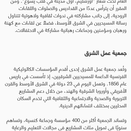
العام تحت شعار "أورشليم، أول مدينة في قلب يسوع". ومن
المقرر أن يترأس عددًا من القداديس والصلوات واللقاءات
الروحية، إلى جانب مشاركته في ندوات ثقافية ولاهوتية تتناول
رسالة المسيحيين في الشرق الأوسط، فضلاً عن لقاءات مع كهنة
ورهبان ومؤمنين وجماعات رهبانية مشاركة في الاحتفالات
.
جمعية عمل الشرق
وتُعد جمعية عمل الشرق إحدى أقدم المؤسسات الكاثوليكية
الفرنسية الداعمة للمسيحيين الشرقيين، إذ تأسست في باريس
عام 1856. وتعمل اليوم في 23 دولة في الشرق الأوسط والقرن
الأفريقي وأوروبا الشرقية والهند، من خلال دعم المشاريع
التربوية والصحية والاجتماعية والثقافية التي تخدم السكان
المحليين بمختلف انتماءاتهم الدينية
.
وتساند الجمعية أكثر من 400 مؤسسة وجماعة كنسية، وتساهم
سنويًا في تمويل مئات المشاريع في مجالات التعليم والرعاية