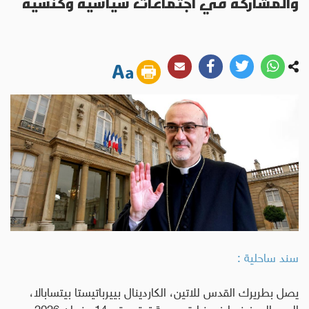
والمشاركة في اجتماعات سياسية وكنسية
سند ساحلية :
يصل بطريرك القدس للاتين، الكاردينال بييرباتيستا بيتسابالا،
اليوم إلى فرنسا في زيارة رسمية تمتد حتى 14 حزيران 2026،