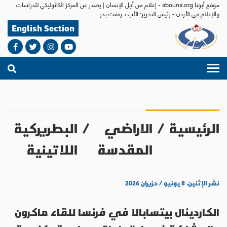
موقع أبونا abouna.org - إعلام من أجل الإنسان | يصدر عن المركز الكاثوليكي للدراسات
والإعلام في الأردن - رئيس التحرير: الأب د.رفعت بدر
English Section
الرئيسية
/
الاراضي
/
البطريركية
المقدسة
اللاتينية
نشر الإثنين، ٨ يونيو / حزيران ٢٠٢٦
الكاردينال بيتسابالا في فرنسا للقاء ماكرون