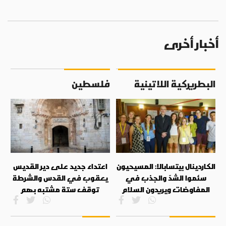
أخبار أخرى
البطريركية اللاتينية
فلسطين
الكاردينال بيتسابالا: المسيحيون
اعتداء جديد على دير القديس
سئموا الشدّ والجذب في
يعقوب في القدس والشرطة
المفاوضات ويريدون السلام
توقف ستة مشتبه بهم