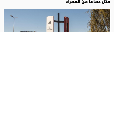
قُتل دفاعًا عن الفقراء
امريكا اللاتينية
أبونا :
اختتمت أبرشية لاريوخا، في غرب الأرجنتين، الاحتفالات
بالذكرى الخمسين لاستشهاد الطوباوي المطران إنريكي أنخيليلي
وثلاثة من رفاقه، الذين قُتلوا عام 1976 خلال سنوات الدكتاتورية
...المزيد