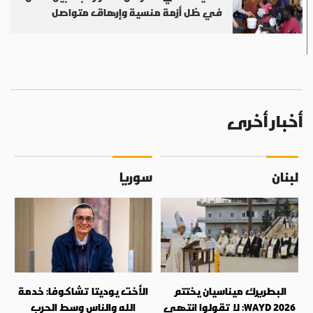
في ظل أزمة منسية وإرهاق متواصل
أخبار أخرى
لبنان
سوريا
البطريرك ميناسيان يختتم
الأخت يوديتا تشاكوفا: خدمة
WAYD 2026: لا تقولوا انتهى
الله والناس وسط الحرب