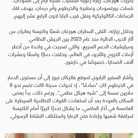
شملت بورتسودان وعطبرة والخرطوم وأم درمان، بهدف لقاء
الجماعات الكاثوليكية ونقل قرب البابا لاون الرابع عشر إليهم
.
وخلال زيارته، التقى المطران هورغان شعبًا وكنيسة يعانيان من
آثار الحرب الدائرة منذ عام 2023 بين الجيش النظامي
وميليشيات الدعم السريع، والتي تسببت في واحدة من أخطر
أزمات النزوح واللجوء في العالم، وخلفت دمارًا واسعًا وعشرات
آلاف الضحايا، خصوصًا في دارفور
.
وأشار السفير البابوي لموقع فاتيكان نيوز إلى أن مستوى الدمار
في الخرطوم كان "صادمًا"، إذ تحولت مدينة كانت تضم نحو 8
ملايين نسمة إلى "شبه هيكل عظمي". ورغم ذلك، بدأ بعض
السكان بالعودة بعد أن استعادت القوات النظامية السيطرة على
العاصمة في آذار الماضي، ما يشكل تحديًا كبيرًا أمام الكنيسة
لمرافقة شعبها وإعادة فتح الرعايا واستئناف النشاط الرسولي
.