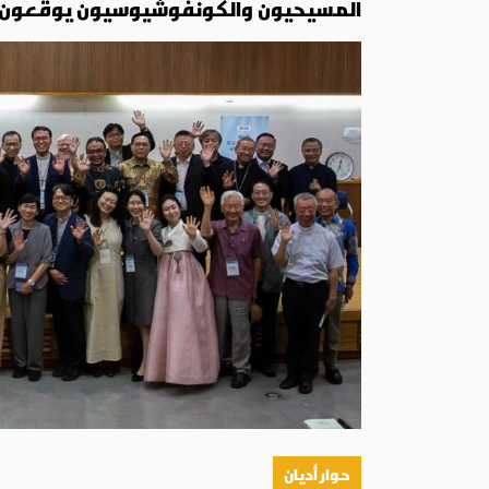
المسيحيون والكونفوشيوسيون يوقّعون إع
حوار أديان