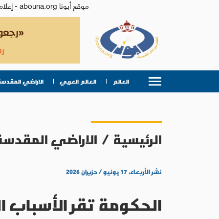
موقع أبونا abouna.org - إعلام من أجل الإنسان | يصدر عن المركز الكاثوليكي للدراسات والإعلام في الأردن - رئيس التحرير: الأب د.رفعت بدر
العالم
العالم العربي
الاراضي المقدسة
الرئيسية
/
الاراضي المقدسة
نشر الأربعاء، ١٧ يونيو / حزيران ٢٠٢٦
الحكومة تقر الأسباب 