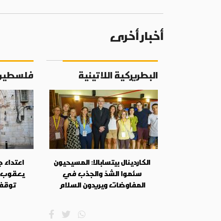
أخبار أخرى
البطريركية اللاتينية
فلسطين
الكاردينال بيتسابالا: المسيحيون
اعتداء 
سئموا الشدّ والجذب في
يعقوب 
المفاوضات ويريدون السلام
توقف