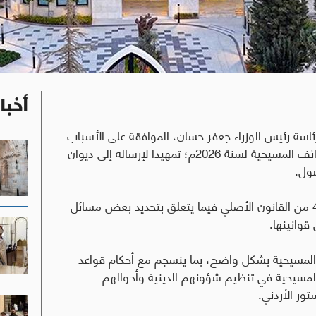
أخبا
رئاسة رئيس الوزراء جعفر حسان، الموافقة على الأسباب
الموجبة لمشروع قانون معدل لقانون مجالس الطوائف المسيحية لسنة 2026م؛ تمهيدا لإرساله إلى ديوان
صول
.
ويأتي مشروع القانون لإضافة فقرات لنص المادة 4 من القانون الأصلي فيما يتعلق بتحديد بعض مسائل
قوانينها
.
مسيحية بشكل واضح، بما ينسجم مع أحكام قواعد
 المسيحية في تنظيم شؤونهم الدينية وأحوالهم
ور الأردني
.