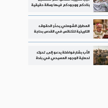
بلادكم ووجودكم فيها رسالة حقيقية
المطران الشوملي يحذّر: الحقوق
التاريخية للكنائس في القدس بحاجة
إلى حماية
الأب بشار فواضلة يدعو إلى تحرك
لحماية الوجود المسيحي في بلدة
الطيبة