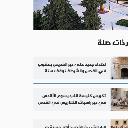
ر ذات صلة
اعتداء جديد على دير القديس يعقوب
في القدس والشرطة توقف ستة
مشتبه بهم
تكريس كنيسة قلب يسوع الأقدس
في دير راهبات الكلاريس في القدس
البابا لشبيبة القدس: أنتم مستقبل