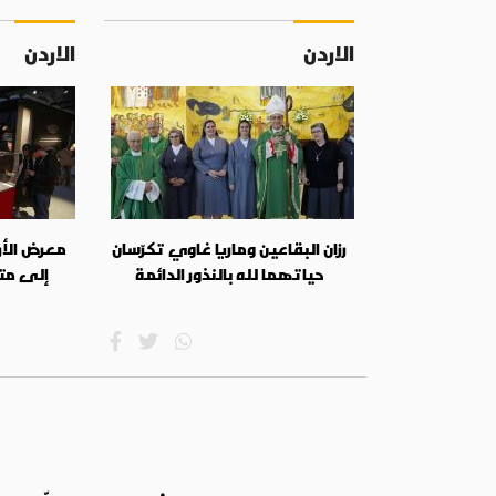
الاردن
الاردن
رزان البقاعين وماريا غاوي تكرّسان
معرض الأر
حياتهما لله بالنذور الدائمة
إلى مت