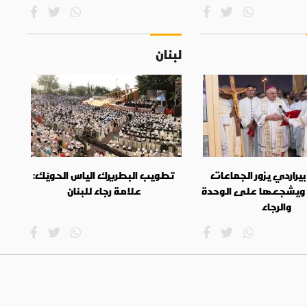
لبنان
بيراردي يزور الجماعات
تطويب البطريرك الياس الحويّك:
 ويشجعها على الوحدة
علامة رجاء للبنان
والرجاء