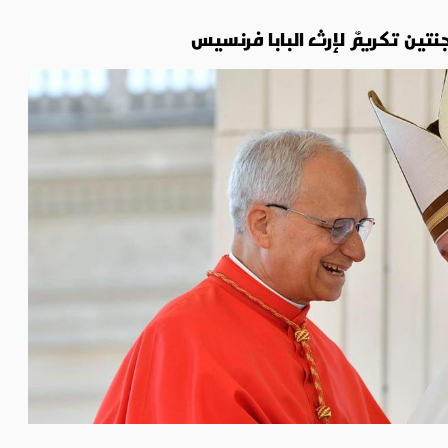
رجنتين تكريمٌ لإرث البابا فرنسيس