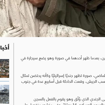
أخبا
ديين، بعدما ظهر أحدهما في صورة وهو يضع سيجارة في
اضي، صورة تظهر جنديًا إسرائيليًا وكأنه يحتضن تمثال
وبحسب الجيش، وقعت الحادثة قبل أسابيع عدة في جنوب
لى الجندي الذي وُثّق وهو يقوم بالفعل بالسجن
العسكري 21 يومًا، وعلى الجندي الذي صوّر الحادثة بالسجن العسكري 14 يومًا". وفي منشور منفصل على