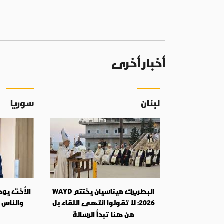
أخبار أخرى
لبنان
سوريا
البطريرك ميناسيان يختتم WAYD
الأخت يودي
2026: لا تقولوا انتهى اللقاء بل
والناس 
من هنا تبدأ الرسالة