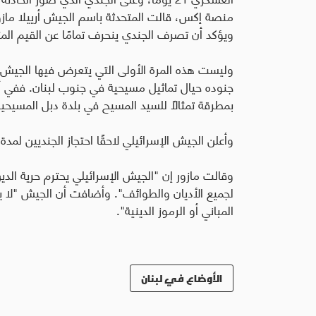
منصة إكس، قالت المتحدثة باسم الجيش أرييلا مازور
ويؤكد أن تصرف الجندي ينحرف تمامًا عن القيم الم
وليست هذه المرة الأولى التي يتعرض فيها الجيش ا
جنوده حيال تماثيل مسيحية في جنوب لبنان
.
ففي أو
بمطرقة تمثالاً للسيد المسيح في بلدة دبل المسيحي
وأعلن الجيش الإسرائيلي لاحقًا احتجاز الجنديين لمدة 30 يومًا واستبعادهما من الخدمة العسكري
وقالت مازور إن "الجيش الإسرائيلي يحترم حرية الدي
لجميع الأديان والطوائف". وأضافت أن الجيش "لا يعت
المباني أو الرموز الدينية".
الأوضاع في لبنان