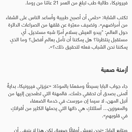
فيرونيكا، طالبة طب تبلغ من العمر 21 عامًا من روما
.
تكتب الشابة: «حلمي أن أصبح طبيبة وأساعد الناس على الشفاء
من أمراضهم». وتضيف معبّرة عن قلقها من الصراعات الدائرة
حول العالم: "يبدو العيش بسلام أمرًا شبه مستحيل. أي
مستقبل ينتظرنا؟ هل يمكننا أن نأمل بعالم أفضل؟ وما الذي
يمكننا نحن الشباب فعله لتحقيق ذلك؟».
أزمنة صعبة
جاء جواب البابا بسيطًا ومفعمًا بالمودّة: «عزيزتي فيرونيكا، بدايةً
أتمنى بصدق أن تحققي حلمك. فالمهنة التي تطمحين إليها من
أنبل المهن، لا سيما إن مورست في خدمة الضعفاء
والمعوزين… أسئلتكِ هي ذاتها التي يحملها الكثير من أقرانكِ
في قلوبهم».
ويتابع البابا: «نحن نعيش أوقاتًا صعبة، لكن هذا لا ينبغي أن