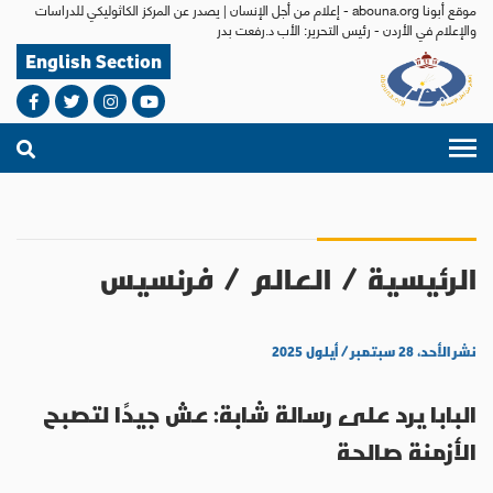
موقع أبونا abouna.org - إعلام من أجل الإنسان | يصدر عن المركز الكاثوليكي للدراسات
والإعلام في الأردن - رئيس التحرير: الأب د.رفعت بدر
English Section
الرئيسية
/
العالم
/
فرنسيس
نشر الأحد، ٢٨ سبتمبر / أيلول ٢٠٢٥
البابا يرد على رسالة شابة: عش جيدًا لتصبح
الأزمنة صالحة