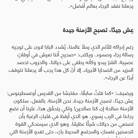
يجعلنا نفقد الرجاء بعالم أفضل».
عِش جيدًا، تصبح الأزمنة جيدة
رغم إدراكه للألم الذي يملأ عالمنا، يُشدد البابا لاون على توجيه
رسالة رجاء وصمود. ويكتب: «صحيح أننا نعيش في أوقاتٍ
عصيبة. الشرّ يبدو وكأنه يطغى على حياتنا، والحروب تحصد
المزيد من الضحايا الأبرياء. إلا أنّ كل هذا يجب ألا يجعلنا نتوقف
أبدًا عن الرجاء».
ويضيف: «كما قلتُ سابقًا، مقتبسًا من القديس أوغسطينوس:
عِش جيدًا، تصبح الأزمنة جيدة. نحن الأزمنة. بالفعل، ستكون
الأزمنة صالحة إن كنا صالحين! ولكي يتحقّق هذا، علينا أن نضع
رجاءنا في الرب يسوع، هو الذي أيقظ في قلبكِ الرغبة بأن
تصنعي من حياتك شيئًا عظيمًا. وهو الذي سيمنحكي القوة
لتحسنين نفسكِ والمجتمع المحيط بكِ، حتى تغدو الأزمنة التي