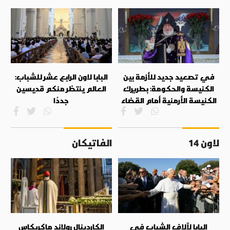
في تصعيد جديد للأزمة بين
البابا لاون الرابع عشر للشباب:
الكنيسة والحكومة: بطريرك
العالم ينتظر منكم قديسين
الكنيسة الأرمنية أمام القضاء
جددًا
لاون 14
الفاتيكان
البابا لآلاف الشباب في
الكاردينال رولاند ماكريكاس