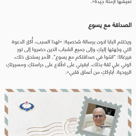
نعيشها أزمنة جيدة».
الصداقة مع يسوع
ويختتم البابا لاون برسالة شخصية: «لهذا السبب، أُكرّر الدعوة
التي وجّهتها إليكِ وإلى جميع الشباب الذين حضروا إلى تور
فيرغاتا: "انمّوا في صداقتكم مع يسوع". الأمر يستحق ذلك.
كوني على ثقة بذلك. ابقيني على اطّلاع على دراستكِ ومسيرتكِ
الروحية. أُبارككِ من أعماق قلبي».