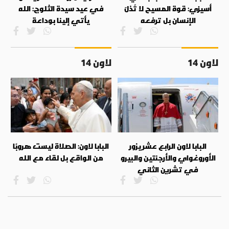
أسيزي: قوة المسيح لا تُذلّ
في عيد سيدة الثلوج: الله
الإنسان بل ترفعه
يأتي إلينا بوداعة
لاون 14
لاون 14
البابا لاون الرابع عشر يزور
البابا لاون: الصلاة ليست هروبًا
الأوروغواي والأرجنتين والبيرو
من الواقع بل لقاء مع الله
في تشرين الثاني