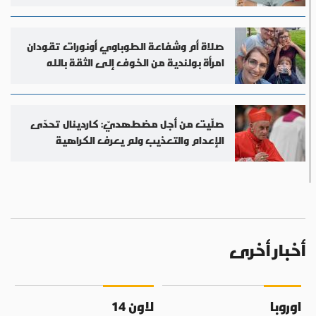
صلاة أم وشفاعة الطوباوي أونورات تقودان
امرأة بولندية من الخوف إلى الثقة بالله
صلّيت من أجل مضطهديّ: كاردينال تحدّى
الإعدام والتعذيب ولم يعرف الكراهية
أخبار أخرى
اوروبا
لاون 14