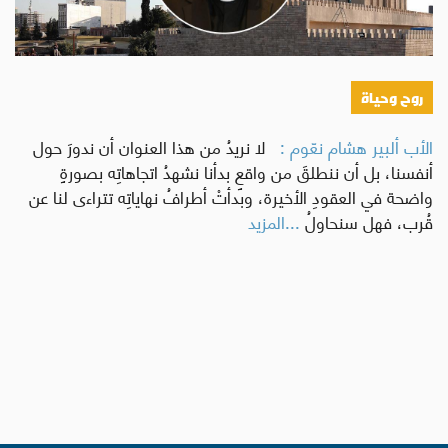
روح وحياة
الأب ألبير هشام نعّوم :
لا نريدُ من هذا العنوان أن ندورَ حول
أنفسنا، بل أن ننطلقَ من واقعٍ بدأنا نشهدُ اتجاهاتِه بصورةٍ
واضحة في العقودِ الأخيرة، وبدأتْ أطرافُ نهاياتِه تتراءى لنا عن
قُرب، فهل سنحاولُ
...المزيد