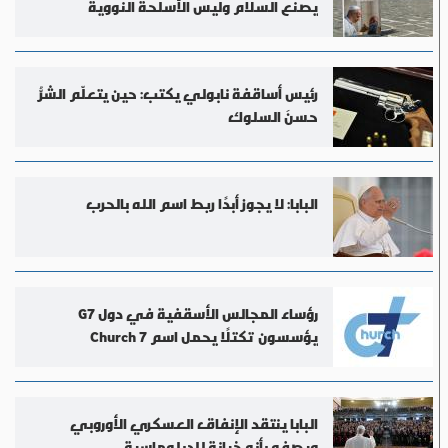
يصنع السلام وليس الأسلحة النووية
رئيس أساقفة نابولي يكتب: حين يتعلّم الشرُّ
حسنَ السلوك
البابا: لا يجوز أبدًا ربط اسم الله بالحرب
رؤساء المجالس الأسقفية في دول G7
يؤسسون تكتلًا يحمل اسم Church 7
البابا ينتقد الإنفاق العسكري الأوروبي
ويصفه بأنه خيانة للدبلوماسية