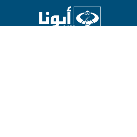
Abouna.org
يصدر عن المركز الكاثوليكي للدراسات والإعلام في الأردن
رئيس التحرير: الأب د.رفعت بدر
العالم
العالم العربي
الاراضي المقدسة
روح وحياة
عدل وسلام
حوار أديان
ثقافة
مناسبات
آراء وأفكار
بوسعكم إرسال ما تشاؤون من أخبار أو مقالات. للتواصل مع رئيس التحرير
abouna.org@gmail.com
أو مدير الموقع
bahaalamat3@gmail.com
من نحن