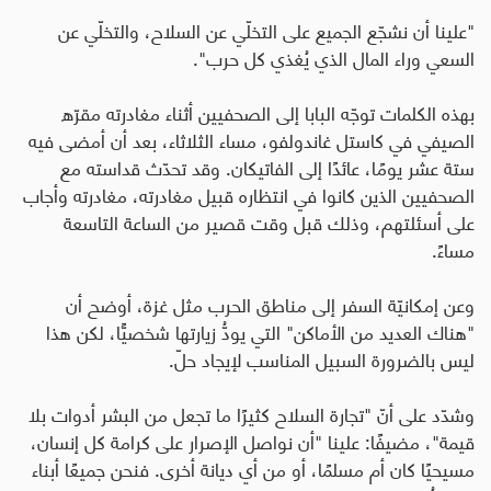
"علينا أن نشجّع الجميع على التخلّي عن السلاح، والتخلّي عن
السعي وراء المال الذي يُغذي كل حرب".
بهذه الكلمات توجّه البابا إلى الصحفيين أثناء مغادرته مقرّه
الصيفي في كاستل غاندولفو، مساء الثلاثاء، بعد أن أمضى فيه
ستة عشر يومًا، عائدًا إلى الفاتيكان. وقد تحدّث قداسته مع
الصحفيين الذين كانوا في انتظاره قبيل مغادرته، مغادرته وأجاب
على أسئلتهم، وذلك قبل وقت قصير من الساعة التاسعة
مساءً.
وعن إمكانيّة السفر إلى مناطق الحرب مثل غزة، أوضح أن
"هناك العديد من الأماكن" التي يودُّ زيارتها شخصيًّا، لكن هذا
ليس بالضرورة السبيل المناسب لإيجاد حلّ.
وشدّد على أنّ "تجارة السلاح كثيرًا ما تجعل من البشر أدوات بلا
قيمة"، مضيفًا: علينا "أن نواصل الإصرار على كرامة كل إنسان،
مسيحيًا كان أم مسلمًا، أو من أي ديانة أخرى. فنحن جميعًا أبناء