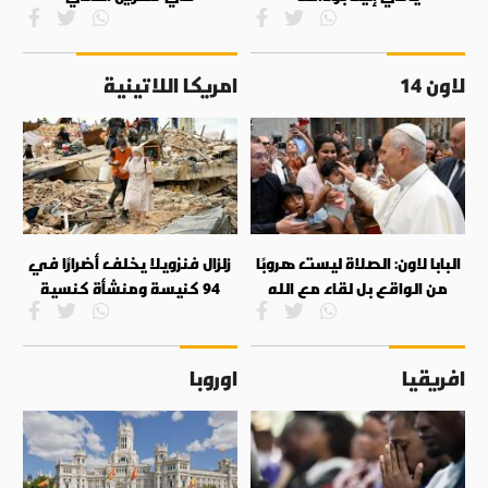
لاون 14
امريكا اللاتينية
البابا لاون: الصلاة ليست هروبًا
زلزال فنزويلا يخلف أضرارًا في
من الواقع بل لقاء مع الله
94 كنيسة ومنشأة كنسية
افريقيا
اوروبا