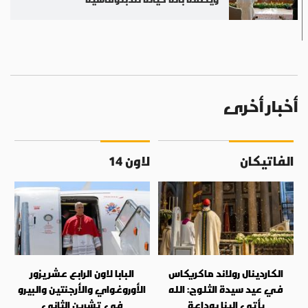
أخبار أخرى
الفاتيكان
لاون 14
الكاردينال رولاند ماكريكاس
البابا لاون الرابع عشر يزور
في عيد سيدة الثلوج: الله
الأوروغواي والأرجنتين والبيرو
يأتي إلينا بوداعة
في تشرين الثاني