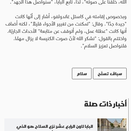
الله، خُلقنا على صوته"، لذا، تابع البابا، "سنواصل هذا الجهد".
وبخصوص إقامته في كاستل غاندولفو، أشار إلى أنّها كانت
"جيدة جدًا". وقال: "تمكنت من تغيير الأجواء قليلاً"، لكنه أضاف
أنها كانت "عطلة عمل، ولم أتوقف عن متابعة" الأحداث الجاريّة.
واختتم بالقول: "نشكر الله لأنّ صوت الكنيسة لا يزال مهمًا.
فلنواصل تعزيز السلام".
سباق تسلّح
سلام
أخبار ذات صلة
البابا لاون الرابع عشر: نزع السلاح هو الذي