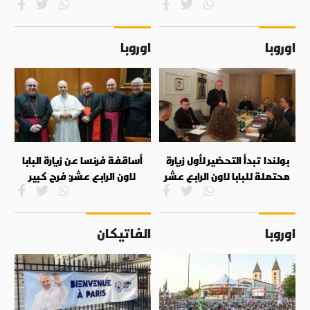
اوروبا
اوروبا
بولندا تبدأ التحضير لأول زيارة
أساقفة فرنسا عن زيارة البابا
محتملة للبابا لاون الرابع عشر
لاون الرابع عشر: فرح كبير
اوروبا
الفاتيكان