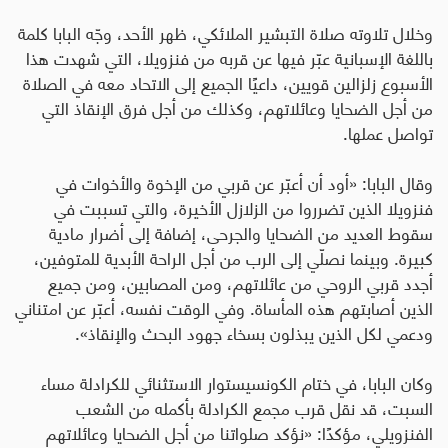
وخلال تلاوته صلاة التبشير الملائكي، ظهر الأحد، وجّه البابا كلمة
باللغة الإسبانية عبّر فيها عن قربه من فنزويلا، التي شهدت هذا
الأسبوع زلزالين قويين، داعيًا الجميع إلى الاتحاد معه في الصلاة
من أجل الضحايا وعائلاتهم، وكذلك من أجل فرق الإنقاذ التي
تواصل عملها
.
وقال البابا
:
«أود أن أعبّر عن قربي من الإخوة والأخوات في
فنزويلا الذين تضرروا من الزلازل الأخيرة، والتي تسببت في
سقوط العديد من الضحايا والجرحى، إضافة إلى أضرار مادية
كبيرة. وبينما نصلّي إلى الرب من أجل الراحة الأبدية للمتوفين،
أجدد قربي الروحي من عائلاتهم، ومن المصابين، ومن جميع
الذين أصابتهم هذه المأساة. وفي الوقت نفسه، أعبّر عن امتناني
ودعمي لكل الذين يبذلون بسخاء جهود البحث والإنقاذ».
وكان البابا، في ختام الكونسيستوار الاستثنائي للكرادلة مساء
السبت، قد نقل قرب مجمع الكرادلة بأكمله من الشعب
الفنزويلي، مؤكدًا
:
«نؤكد صلواتنا من أجل الضحايا وعائلاتهم