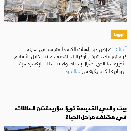
اوروبا
أبونا :
تعرّض دير راهبات الكلمة المتجسد في مدينة
كراماتورسك، شرقي أوكرانيا، للقصف مرتين خلال الأسابيع
الأخيرة، ما ألحق أضرارًا بمبناه. وأعلنت ذلك الإكسرخسية
اليونانية الكاثوليكية في
...المزيد
بيت والدي القديسة تريزا: مزار يحتضن العائلات
في مختلف مراحل الحياة