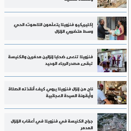
إكليريكيو فنزويلا يتعلّمون اللاهوت الحي
وسط متضرري الزلزال
فنزويلا تنعى ضحايا زلزالين مدمّرين والكنيسة
تبقى مصدر الرجاء الوحيد
ناجٍ من زلزال فنزويلا يروي كيف أنقذته الصلاة
وأيقونة السيدة العجائبية
جراح الكنيسة في فنزويلا في أعقاب الزلزال
المدمر