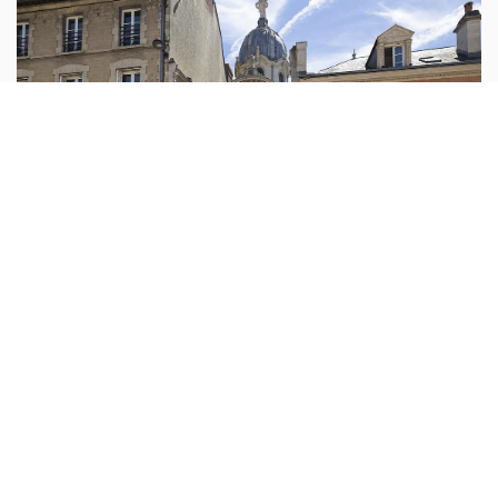
روح وحياة
أبونا :
في مدينة ألانسون الفرنسية، لا تزال قصة القديسين
لويس وزيلي مارتان حيّة بعد أكثر من قرن على رحيلهما. فالبيت
الذي شهد حياتهما العائلية وولادة ابنتهما القديسة تريزا الطفل
يسوع،
...المزيد