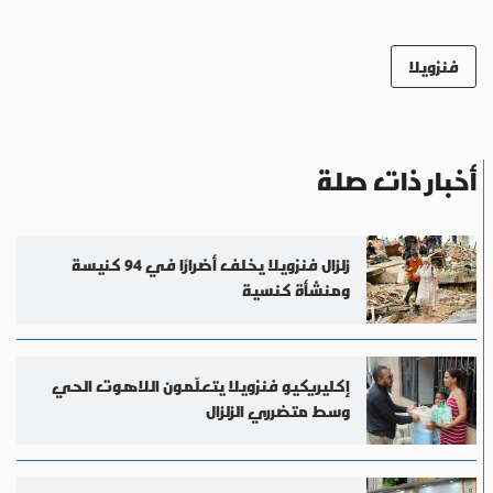
فنزويلا
أخبار ذات صلة
زلزال فنزويلا يخلف أضرارًا في 94 كنيسة
ومنشأة كنسية
إكليريكيو فنزويلا يتعلّمون اللاهوت الحي
وسط متضرري الزلزال