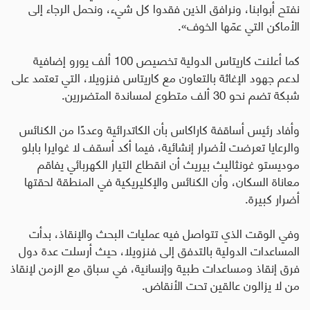
نفتح أبوابنا، ونرافق الذين فقدوا كل شيء، ونحمل الرجاء إلى
الأماكن التي عمّها الخوف».
كما أعلنت كاريتاس الدولية تخصيص 100 ألف يورو إضافية
لدعم جهود الإغاثة بالتعاون مع كاريتاس فنزويلا، التي تعتمد على
شبكة تضم نحو 30 ألف متطوع لمساندة المتضررين
.
وأفاد رئيس أساقفة كاراكاس بأن الكاتدرائية وعددًا من الكنائس
والرعايا تعرضت لأضرار إنشائية، فيما أكد أسقف لا غوايرا بابلو
موديستو غونثاليث بيريث أن انقطاع التيار الكهربائي يفاقم
معاناة السكان، وأن الكنائس والإكليريكية في المنطقة لحقتها
أضرار كبيرة
.
وفي الوقت الذي تتواصل فيه عمليات البحث والإنقاذ، بدأت
المساعدات الدولية بالتدفق إلى فنزويلا، حيث أرسلت عدة دول
فرق إنقاذ ومساعدات طبية وإنسانية، في سباق مع الزمن لإنقاذ
من لا يزالون عالقين تحت الأنقاض.