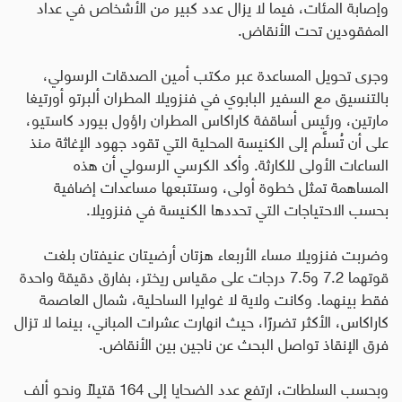
وإصابة المئات، فيما لا يزال عدد كبير من الأشخاص في عداد
المفقودين تحت الأنقاض
.
وجرى تحويل المساعدة عبر مكتب أمين الصدقات الرسولي،
بالتنسيق مع السفير البابوي في فنزويلا المطران ألبرتو أورتيغا
مارتين، ورئيس أساقفة كاراكاس المطران راؤول بيورد كاستيو،
على أن تُسلَّم إلى الكنيسة المحلية التي تقود جهود الإغاثة منذ
الساعات الأولى للكارثة. وأكد الكرسي الرسولي أن هذه
المساهمة تمثل خطوة أولى، وستتبعها مساعدات إضافية
بحسب الاحتياجات التي تحددها الكنيسة في فنزويلا
.
وضربت فنزويلا مساء الأربعاء هزتان أرضيتان عنيفتان بلغت
قوتهما 7.2 و7.5 درجات على مقياس ريختر، بفارق دقيقة واحدة
فقط بينهما. وكانت ولاية لا غوايرا الساحلية، شمال العاصمة
كاراكاس، الأكثر تضررًا، حيث انهارت عشرات المباني، بينما لا تزال
فرق الإنقاذ تواصل البحث عن ناجين بين الأنقاض
.
وبحسب السلطات، ارتفع عدد الضحايا إلى 164 قتيلًا ونحو ألف