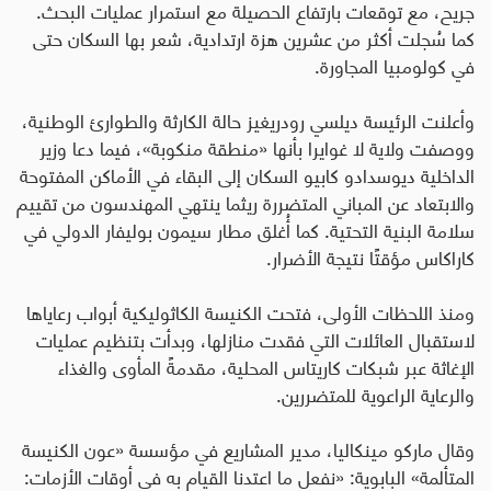
جريح، مع توقعات بارتفاع الحصيلة مع استمرار عمليات البحث.
كما سُجلت أكثر من عشرين هزة ارتدادية، شعر بها السكان حتى
في كولومبيا المجاورة
.
وأعلنت الرئيسة ديلسي رودريغيز حالة الكارثة والطوارئ الوطنية،
ووصفت ولاية لا غوايرا بأنها «منطقة منكوبة»، فيما دعا وزير
الداخلية ديوسدادو كابيو السكان إلى البقاء في الأماكن المفتوحة
والابتعاد عن المباني المتضررة ريثما ينتهي المهندسون من تقييم
سلامة البنية التحتية. كما أُغلق مطار سيمون بوليفار الدولي في
كاراكاس مؤقتًا نتيجة الأضرار
.
ومنذ اللحظات الأولى، فتحت الكنيسة الكاثوليكية أبواب رعاياها
لاستقبال العائلات التي فقدت منازلها، وبدأت بتنظيم عمليات
الإغاثة عبر شبكات كاريتاس المحلية، مقدمةً المأوى والغذاء
والرعاية الراعوية للمتضررين
.
وقال ماركو مينكاليا، مدير المشاريع في مؤسسة «عون الكنيسة
المتألمة» البابوية: «نفعل ما اعتدنا القيام به في أوقات الأزمات: