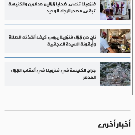
فنزويلا تنعى ضحايا زلزالين مدمّرين والكنيسة
تبقى مصدر الرجاء الوحيد
ناجٍ من زلزال فنزويلا يروي كيف أنقذته الصلاة
وأيقونة السيدة العجائبية
جراح الكنيسة في فنزويلا في أعقاب الزلزال
المدمر
أخبار أخرى