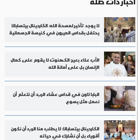
أخبار ذات صلة
لا يوجد تأخير لمسحة الله: الكاردينال بيتسابالا
يحتفل بقداس الميرون في كنيسة الجسمانية
الأب علاء بعير: الكهنوت لا يقوم على كمال
الإنسان بل على أمانة الله
البابا لاون في قداس عشاء الرب: أن نتعلّم أن
نعمل مثل يسوع
الكاردينال بيتسابالا: لا يطلب منا الرب أن نكون
أقوياء بل أن نشارك في حياته