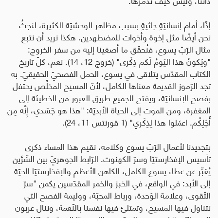
إذًا، أمام إنسانيّةٍ جاثيةٍ بسبب مظاهر الوحشيّة الكثيرة، لنجثُ
نحن أيضًا مثل إخوة وأخوات للمضطهدين. هكذا نريد أن نتبع
مثال الرّبّ يسوع، فنُحقّق ما أصغينا إليه من سفر الخروج:
"ويَكونُ هذا اليَومُ لَكم ذِكْرى" (خروج 12، 14). نعم، كلّ تاريخ
الكتاب المقدّس يتلاقى في يسوع، الحمل الفصحيّ الحقيقيّ. به
تجد الرّموز القديمة معناها الكامل، لأنّ المسيح المخلِّص يحتفل
بفصح الإنسانيّة، ويفتح للجميع طريق العبور من الخطيئة إلى
المغفرة، ومن الموت إلى الحياة الأبديّة: "هذا هو جَسَدي، إِنَّه مِن
أَجْلِكُم. اعمَلوا هذا لِذِكْري" (1 قورنتس 11، 24).
بتجديدنا لأعمال الرّبّ يسوع وكلامه، نقيم هذا المساء ذكرى
تأسيس الإفخارستيّا وسرّ الكهنوت. الرّابط الجوهريّ بين السِّرَّين
يُعَبِّر عن عطاء يسوع الكامل، الكاهن الأعظم والإفخارستيّا الحيّة
إلى الأبد: في الواقع، في الخبز والخمر المقدّسين يكمن "سرّ
التّقوى، وعلامة الوَحدة، ورباط المحبّة، ووليمة الفصح التي
نتناول فيها المسيح، وتمتلئ فيها نفسنا بالنّعمة، وننال عربون