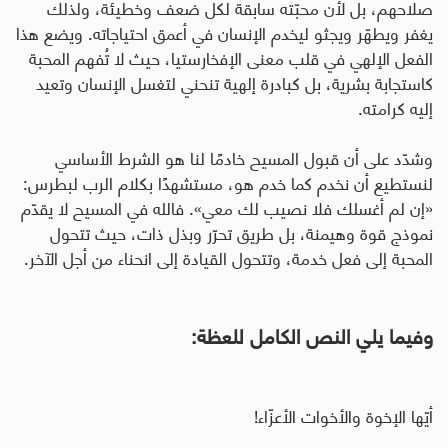
صلاحهم، بل لأن محبّته سابقة لكل ضعف وخطيئة، ولذلك
يغفر ويطهّر ويجثو ليخدم الإنسان في أعمق احتياجاته. ويضع هذا
الفعل الإلهي في قلب معنى الإفخارستيا، حيث لا تُفهم المحبة
كاستجابة بشرية، بل كبادرة إلهية تنحني لتغسل الإنسان وتعيد
إليه كرامته
.
وشدّد على أن قبول المسيح خادمًا لنا هو الشرط الأساسي
لنستطيع أن نخدم كما خدم هو، مستشهدًا بكلام الرب لبطرس:
«إن لم أغسلك فلا نصيب لك معي». فالله في المسيح لا يقدّم
نموذج قوة وهيمنة، بل طريق تحرّر وبذل ذات، حيث تتحول
المحبة إلى فعل خدمة، وتتحول القيادة إلى انحناء من أجل الآخر.
وفيما يلي النص الكامل للعظة:
أيّها الإخوة والأخوات الأعزّاء
!