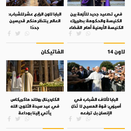
في تصعيد جديد للأزمة بين
البابا لاون الرابع عشر للشباب:
الكنيسة والحكومة: بطريرك
العالم ينتظر منكم قديسين
الكنيسة الأرمنية أمام القضاء
جددًا
لاون 14
الفاتيكان
البابا لآلاف الشباب في
الكاردينال رولاند ماكريكاس
أسيزي: قوة المسيح لا تُذلّ
في عيد سيدة الثلوج: الله
الإنسان بل ترفعه
يأتي إلينا بوداعة