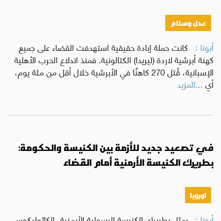
عدل وسلام
أبونا :
كانت حملة إبادة حقيقية استهدفت القضاء على جميع
كهنة أبرشية لاردة (ليريدا) الكتالونية. فمنذ اندلاع الحرب الأهلية
الإسبانية، قُتل 270 كاهنًا في الأبرشية خلال أقل من مئة يوم،
أي
...المزيد
في تصعيد جديد للأزمة بين الكنيسة والحكومة:
بطريرك الكنيسة الأرمنية أمام القضاء
اوروبا
أبونا :
يمثل بطريرك الكنيسة الرسولية الأرمنية، الكاثوليكوس