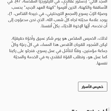
المجد الآتي" (دستور عقائديّ، في الليتورجيّا المقدّسة، 47). في
الأساقفة والكهنة، الذين أُقيموا "كهنة العهد الجديد" بحسب
وصيّة الرّبّ يسوع (المجمع التريدنتيني، في ذبيحة القدّاس، 1)،
يوجد علامة محبّته تجاه كلّ شعب الله، الذي نحن مدعوّون إلى
أن نخدمه، أيّها الإخوة الأحبّاء، بكلّ أنفسنا
.
لذلك، الخميس المقدّس هو يوم شكر عميق وأخوّة حقيقيّة.
ليكن السّجود للقربان الأقدس هذا المساء، في كلّ رعيّة وكلّ
جماعة مؤمنين، وقتًا لنتأمّل في عمل يسوع، فنجثو على ركبنا
كما عمل هو، ونطلب القوّة لنقتدي به في الخدمة والمحبّة
نفسها.
خميس الأسرار