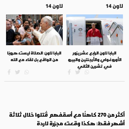
لاون 14
لاون 14
البابا لاون الرابع عشر يزور
البابا لاون: الصلاة ليست هروبًا
الأوروغواي والأرجنتين والبيرو
من الواقع بل لقاء مع الله
في تشرين الثاني
أكثر من 270 كاهنًا مع أسقفهم قُتلوا خلال ثلاثة
أشهر فقط: هكذا وقعت مجزرة لاردة