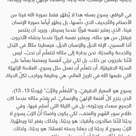
في الواقع، يسوع بعمله هذا لا يُطهّر فقط صورة الله فينا من
الأصنام والتّجديف الذي دنَّسها، بل يطهّر أيضًا صورة الإنسان
فينا، الذي يعتبر نفسه قويًّا عندما يسيطر، ويريد أن ينتصر
فيقتل من هو مثله، ويعتبر نفسه كبيرًا عندما يخشاه الآخرون.
أمّا المسيح، الإله الحقّ والإنسان الحقّ، فيعطينا مثالًا في البَذل
والخدمة والمحبّة. نحن بحاجة إلى مثاله لنتعلّم أن نحبّ، ليس
لأنّنا عاجزون عن ذلك، بل لكي نربّي أنفسنا وبعضنا بعضًا على
المحبّة الحقيقيّة. أن نتعلّم أن نعمل مثل يسوع، العلامة الإلهيّة
التي طبعها الله في تاريخ العالم، هي وظيفة وواجب لكلّ الحياة
.
يسوع هو المعيار الحقيقيّ، و"المُعَلِّم والرَّبّ" (يوحنّا 13، 13)،
الذي ينزع كلّ أقنعة الإلهيّ والإنسانيّ. لم يقدّم مثاله عندما كان
الجميع سعداء ويحبّونه، بل في الليلة التي أُسلِم فيها، وفي
ظلام سوءِ الفَهم والعنف، لكي يكون واضحًا أنّ الرّبّ يسوع لا
يحبّنا لأنّنا صالحون وأنقياء: هو يحبّنا، ولذلك يغفر لنا ويطهّرنا.
الرّبّ يسوع لا يحبّنا إن جعلنا رحمته تغسلنا: هو يحبّنا، ولذلك
يغسلنا، إذّاك يمكننا أن نُجيب على محبّته
.