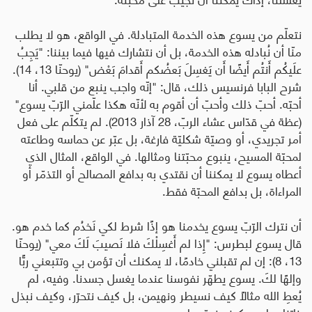
نتعلّم من يسوع هذه الخدمة المتبادلة. في الواقع، هو لا يطلب
منّا أن نُبادله هذه الخدمة، بل أن نتشارك فيها فيما بيننا: "يَجِبُ
علَيكُم أَنتُم أَيضًا أَن يَغسِلَ بَعضُكم أَقدامَ بَعْض" (يوحنّا 13، 14).
شرح البابا فرنسيس ذلك، قال: "إنّه واجب ينبع من قلبي. أنا
أحبّه. أحبّ ذلك وأحبّ أن أقوم به لأنّه هكذا علّمني الرّبّ يسوع"
(عظة في قدّاس عشاء الربّ، 28 آذار 2013). لم يتكلّم على فعل
أمر تجريدي، أو وصيّة شكليّة فارغة، بل عبّر عن حماسه وطاعته
لمحبّة المسيح، ينبوع محبّتنا ومثالها. في الواقع، المثال الذي
أعطاه يسوع لا يمكننا أن نقتدي به بدافع المصالح أو التذمّر أو
المراءاة، بل بدافع المحبّة فقط
.
أن نترك الرّبّ يسوع يخدمنا هو إذًا شرط لكي نَخدُم كما خدم هو.
قال يسوع لبطرس: "إِذا لم أَغسِلْكَ فلا نَصيبَ لَكَ معي" (يوحنّا
13، 8): إن لم تقبلني خادمًا، لا يمكنك أن تؤمن بي وتتبعني ربًّا
وإلهًا لكَ. يسوع يطهّر نفوسنا عندما يغسل جسدنا. وفيه، لم
يُعطِ الله مثالًا كيف نسيطر ونهيمن، بل كيف نتحرّر، وكيف نبذل
ذاتنا، وليس كيف ندمّرها
.