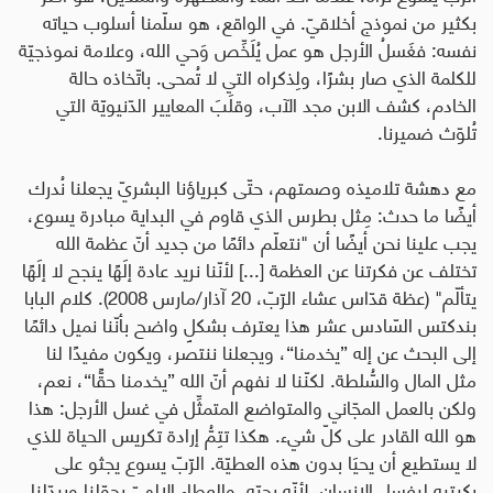
بكثير من نموذج أخلاقيّ. في الواقع، هو سلّمنا أسلوب حياته
نفسه: فغَسلُ الأرجل هو عمل يُلَخِّص وَحي الله، وعلامة نموذجيّة
للكلمة الذي صار بشرًا، ولِذكراه التي لا تُمحى. باتّخاذه حالة
الخادم، كشف الابن مجد الآب، وقلَبَ المعايير الدّنيويّة التي
تُلوّث ضميرنا
.
مع دهشة تلاميذه وصمتهم، حتّى كبرياؤنا البشريّ يجعلنا نُدرك
أيضًا ما حدث: مِثل بطرس الذي قاوم في البداية مبادرة يسوع،
يجب علينا نحن أيضًا أن "نتعلّم دائمًا من جديد أنّ عظمة الله
تختلف عن فكرتنا عن العظمة [...] لأنّنا نريد عادة إلَهًا ينجح لا إلَهًا
يتألّم" (عظة قدّاس عشاء الرّبّ، 20 آذار/مارس 2008). كلام البابا
بندكتس السّادس عشر هذا يعترف بشكلٍ واضح بأنّنا نميل دائمًا
إلى البحث عن إله ”يخدمنا“، ويجعلنا ننتصر، ويكون مفيدًا لنا
مثل المال والسُّلطة. لكنّنا لا نفهم أنّ الله ”يخدمنا حقًّا“، نعم،
ولكن بالعمل المجّاني والمتواضع المتمثِّل في غسل الأرجل: هذا
هو الله القادر على كلّ شيء. هكذا تتِمُّ إرادة تكريس الحياة للذي
لا يستطيع أن يحيَا بدون هذه العطيّة. الرّبّ يسوع يجثو على
ركبتيه ليغسل الإنسان، لأنّه يحبّه. والعطاء الإلهيّ يحوّلنا ويبدّلنا
.