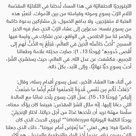
الليتورجيّا الاحتفاليّة في هذا المساء تُدخلنا في الثلاثيّة المقدّسة
لآلام الرّبّ يسوع وموته وقيامته من بين الأموات. لنعبُر هذه
العتبة لا متفرّجين، ولا بدافع الخمول، بل مشاركين بدعوة خاصّة
من يسوع نفسه: مدعوّين إلى عشاء الرّبّ الذي صار فيه الخبز
والخمر لنا سرّ الخلاص. في الواقع، نحن نشارك في وليمة فيها
المسيح "أَحَبَّ خاصَّتَه الَّذينَ في العالَم، فَبَلَغَ بِه الحُبُّ لَهم إِلى
أَقْصى حُدودِه" (يوحنّا 13، 1): صارت محبّته علامة وطعامًا
للجميع، فكشفت عن عدل الله. في العالم، حيث يستشري الشّرّ،
أحبّ يسوع حبًّا نهائيًّا، وإلى الأبد، بكلّ ذاته
.
في أثناء هذا العشاء الأخير، غسل يسوع أقدام رسله، وقال:
"جَعَلتُ لَكُم مِن نَفْسي قُدوَةً لِتَصنَعوا أَنتُم أَيضًا ما صَنَعتُ
إِلَيكم" (يوحنّا 13، 15). عملُ الرّبّ يسوع يتّحد تمامًا مع المائدة
التي دعانا إليها. إنّه مثال للسّرّ المقدّس: فبينما كان يؤكّد معناه،
سلّمنا مهمّة نريد أن نتّخذها غذاءً من أجل حياتنا. اختار الإنجيليّ
يوحنّا الكلمة اليونانيّة
ὑπόδειγμα
”“
ليروي الحدث الذي كان
حاضرًا فيه: وهي تعني ”ما يُعرَض أمام عيوننا“. ذلك الذي جعلنا
الرّبّ يسوع نراه، عندما أخذ الماء والمَطهرة والمنديل، هو أكثر