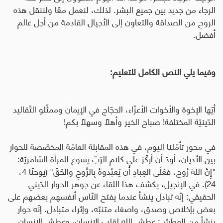
الرجاء من جديد بين جميع البشر. لذلك، لنعمل معًا ولننقل هذه
الروح من الصداقة والتعاون إلى الأجيال القادمة من أجل عالم
أفضل.
وفيما يلي النص الكامل للتعليم:
أيّها الإخوة والأخوات الأعزّاء، الحجّاج في الإيمان وممثّلو التّقاليد
الدّينيّة المختلفة! صباح الخير وأهلًا وسهلًا بكم
!
في محور تأمّلنا اليوم، في هذه المقابلة العامّة المخصّصة للحوار
بين الأديان، أودّ أن أركّز على كلام الرّبّ يسوع للمرأة السّامريّة:
"إِنَّ اللهَ رُوح، فعَلَى العِبادِ أَن يَعبُدوهُ بِالرُّوحِ والحَقّ" (يوحنّا 4،
24). في الإنجيل، يكشف هذا اللقاء عن جوهر الحوار الدّيني
الحقيقي: إنّه تبادل ينشأ عندما يفتح النّاس أنفسهم بعضهم على
بعض بإخلاص وصدق، واصغاء متنبّه، وإثراء متبادل. إنّه حوار
ينشأ من العطش: عطش الله لقلب الإنسان، وعطش الإنسان