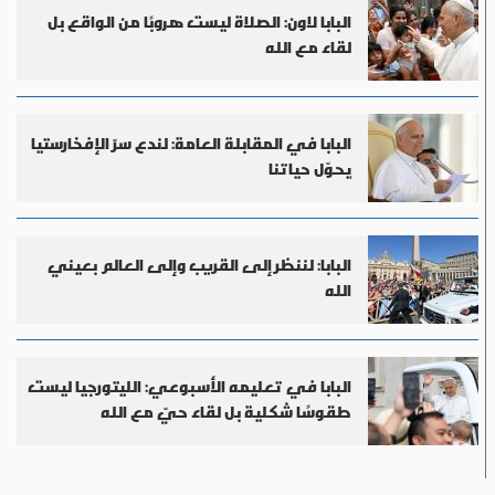
البابا لاون: الصلاة ليست هروبًا من الواقع بل
لقاء مع الله
البابا في المقابلة العامة: لندع سرّ الإفخارستيا
يحوّل حياتنا
البابا: لننظر إلى القريب وإلى العالم بعيني
الله
البابا في تعليمه الأسبوعي: الليتورجيا ليست
طقوسًا شكلية بل لقاء حيّ مع الله