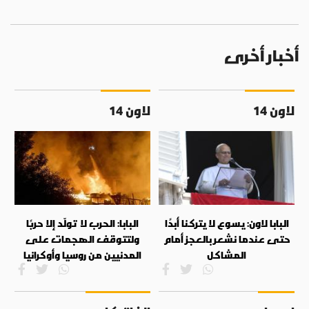
أخبار أخرى
لاون 14
لاون 14
البابا لاون: يسوع لا يتركنا أبدًا
البابا: الحرب لا تولّد إلا حربًا
حتى عندما نشعر بالعجز أمام
ولتتوقف الهجمات على
المشاكل
المدنيين من روسيا وأوكرانيا