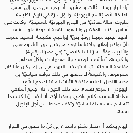
أراد البابا يوحنّا الثّالث والعشرون أن يعود من جديد إلى أسس
العلاقة الأصليّة مع اليهوديّة. ولأوّل مرّة في تاريخ الكنيسة،
تبلورت رسالة عقائديّة في الجذور اليهوديّة للمسيحيّة، وكانت على
أساس الكتاب المقدّس واللاهوت نقطة لا عودة عنها. "شعب
العهد الجديد مرتبط روحيًّا بذريّة إبراهيم. فكنيسة المسيح تعترف
بأنّ بواكير إيمانها واختيارها توجد من قبل لدى الآباء وموسى
والأنبياء، وفقًا لسرّ الله الخلاصي" (في عصرنا، رقم 4).
والكنيسة، "تتأسّف للبغضاء وللاضطهادات ولكلّ مظاهر
مقاومة الساميّة التي استهدفت اليهود في أيّ زمن كان وأيًّا كان
مقترفوها. والكنيسة لا تدفعها في ذلك دوافع سياسيّة بل
محبّة الانجيل الدّينيّة متذكّرة التّراث المشترك مع الشّعب
اليهودي" (المرجع نفسه). منذ ذلك الحين، أدان جميع أسلافي
معاداة الساميّة بكلام واضح. وهكذا أؤكّد أنا أيضًا أنّ الكنيسة لا
تتسامح مع معاداة الساميّة وتقف ضدها، من أجل الإنجيل
نفسه
.
اليوم يمكننا أن ننظر بشكر وامتنان إلى كلّ ما تحقّق في الحوار
اليهودي–الكاثوليكي خلال هذه العقود السّتة. وهذا لا يعود