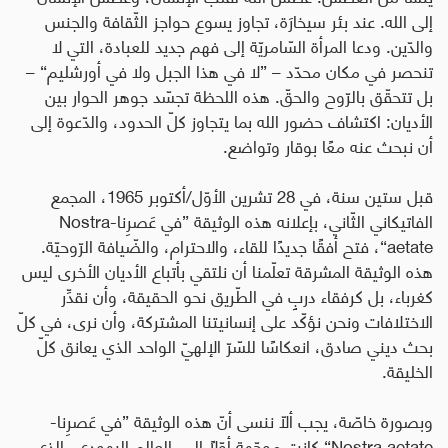
إلى الله. عند بئر سيخارَة، تجاوز يسوع حواجز الثّقافة والجنس
والدّين. ودعا المرأة السّامريّة إلى فهم جديد للعبادة، التي لا
تنحصر في مكان محدّد – ”لا في هذا الجبل ولا في أورشليم“ –
بل تتحقّق بالرّوح والحقّ. هذه اللحظة تجسّد جوهر الحوار بين
الأديان: اكتشاف حضور الله بما يتجاوز كلّ الحدود، والدّعوة إلى
أن نبحث عنه معًا بوقار وتواضع
.
قبل ستين سنة، في 28 تشرين الأوّل/أكتوبر 1965، المجمع
الفاتيكاني الثّاني، بإعلانه هذه الوثيقة ”في عَصرِنا
-Nostra
aetate“
، فتح أفقًا جديدًا للقاء، والاحترام، والضّيافة الرّوحيّة.
هذه الوثيقة المشرقة تعلّمنا أن نلتقي بأتباع الأديان الأخرى ليس
كغرباء، بل كرفقاء دربٍ في الطّريق نحو الحقيقة، وأن نقدِّر
الاختلافات ونحن نؤكّد على إنسانيتنا المشتركة، وأن نرى، في كلّ
بحث ديني صادق، انعكاسًا للسّرّ الإلهيّ الواحد الذي يعانق كلّ
الخليقة
.
وبصورة خاصّة، يجب ألّا ننسى أنّ هذه الوثيقة ”في عَصرِنا
-
Nostra aetate“
كانت موجّهة أوّلًا إلى العالم اليهودي، الذي