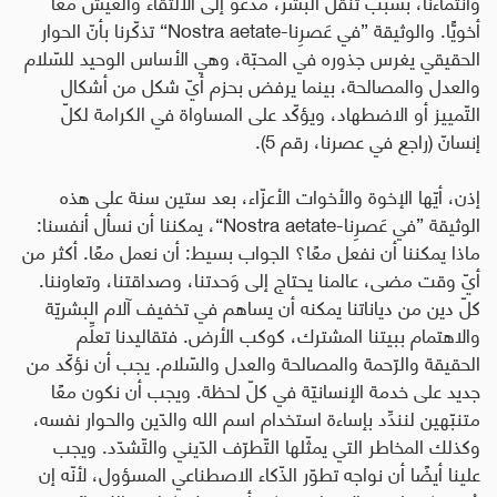
وانتماءنا، بسبب تنقّل البشر، مدعوٌ إلى الالتقاء والعيش معًا
أخويًّا. والوثيقة ”في عَصرِنا
-Nostra aetate“
تذكّرنا بأنّ الحوار
الحقيقي يغرس جذوره في المحبّة، وهي الأساس الوحيد للسّلام
والعدل والمصالحة، بينما يرفض بحزم أيّ شكل من أشكال
التّمييز أو الاضطهاد، ويؤكّد على المساواة في الكرامة لكلّ
إنسانّ (راجع في عصرنا، رقم 5).
إذن، أيّها الإخوة والأخوات الأعزّاء، بعد ستين سنة على هذه
الوثيقة ”في عَصرِنا
-Nostra aetate“
، يمكننا أن نسأل أنفسنا:
ماذا يمكننا أن نفعل معًا؟ الجواب بسيط: أن نعمل معًا. أكثر من
أيّ وقت مضى، عالمنا يحتاج إلى وَحدتنا، وصداقتنا، وتعاوننا.
كلّ دين من دياناتنا يمكنه أن يساهم في تخفيف آلام البشريّة
والاهتمام ببيتنا المشترك، كوكب الأرض. فتقاليدنا تعلِّم
الحقيقة والرّحمة والمصالحة والعدل والسّلام. يجب أن نؤكّد من
جديد على خدمة الإنسانيّة في كلّ لحظة. ويجب أن نكون معًا
متنبّهين لنندِّد بإساءة استخدام اسم الله والدّين والحوار نفسه،
وكذلك المخاطر التي يمثّلها التّطرّف الدّيني والتّشدّد. ويجب
علينا أيضًا أن نواجه تطوّر الذّكاء الاصطناعي المسؤول، لأنّه إن