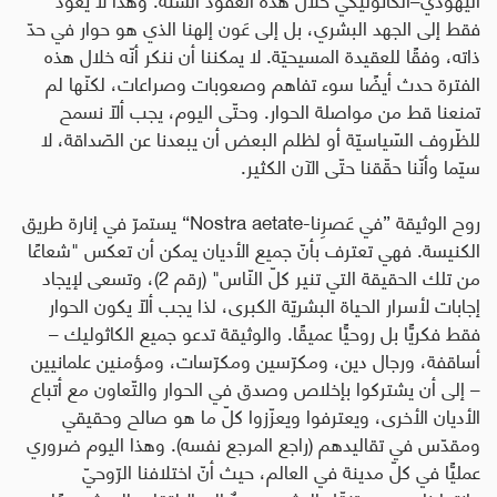
فقط إلى الجهد البشري، بل إلى عَون إلهنا الذي هو حوار في حدّ
ذاته، وفقًا للعقيدة المسيحيّة. لا يمكننا أن ننكر أنّه خلال هذه
الفترة حدث أيضًا سوء تفاهم وصعوبات وصراعات، لكنّها لم
تمنعنا قط من مواصلة الحوار. وحتّى اليوم، يجب ألّا نسمح
للظّروف السّياسيّة أو لظلم البعض أن يبعدنا عن الصّداقة، لا
سيّما وأنّنا حقّقنا حتّى الآن الكثير
.
روح الوثيقة ”في عَصرِنا
-Nostra aetate“
يستمرّ في إنارة طريق
الكنيسة. فهي تعترف بأنّ جميع الأديان يمكن أن تعكس "شعاعًا
من تلك الحقيقة التي تنير كلّ النّاس" (رقم 2)، وتسعى لإيجاد
إجابات لأسرار الحياة البشريّة الكبرى، لذا يجب ألّا يكون الحوار
فقط فكريًّا بل روحيًّا عميقًا. والوثيقة تدعو جميع الكاثوليك –
أساقفة، ورجال دين، ومكرّسين ومكرّسات، ومؤمنين علمانيين
– إلى أن يشتركوا بإخلاص وصدق في الحوار والتّعاون مع أتباع
الأديان الأخرى، ويعترفوا ويعزّزوا كلّ ما هو صالح وحقيقي
ومقدّس في تقاليدهم (راجع المرجع نفسه). وهذا اليوم ضروري
عمليًّا في كلّ مدينة في العالم، حيث أنّ اختلافنا الرّوحيّ