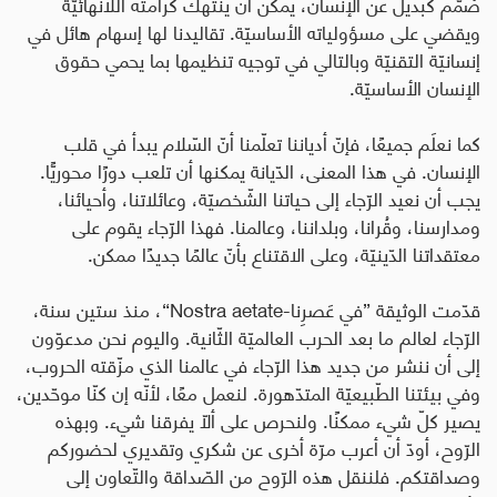
صُمّم كبديل عن الإنسان، يمكن أن ينتهك كرامته اللانهائيّة
ويقضي على مسؤولياته الأساسيّة. تقاليدنا لها إسهام هائل في
إنسانيّة التقنيّة وبالتالي في توجيه تنظيمها بما يحمي حقوق
الإنسان الأساسيّة
.
كما نعلَم جميعًا، فإنّ أدياننا تعلّمنا أنّ السّلام يبدأ في قلب
الإنسان. في هذا المعنى، الدّيانة يمكنها أن تلعب دورًا محوريًّا.
يجب أن نعيد الرّجاء إلى حياتنا الشّخصيّة، وعائلاتنا، وأحيائنا،
ومدارسنا، وقُرانا، وبلداننا، وعالمنا. فهذا الرّجاء يقوم على
معتقداتنا الدّينيّة، وعلى الاقتناع بأنّ عالمًا جديدًا ممكن
.
قدّمت الوثيقة ”في عَصرِنا
-Nostra aetate“
، منذ ستين سنة،
الرّجاء لعالم ما بعد الحرب العالميّة الثّانية. واليوم نحن مدعوّون
إلى أن ننشر من جديد هذا الرّجاء في عالمنا الذي مزّقته الحروب،
وفي بيئتنا الطّبيعيّة المتدّهورة. لنعمل معًا، لأنّه إن كنّا موحّدين،
يصير كلّ شيء ممكنًا. ولنحرص على ألّا يفرقنا شيء. وبهذه
الرّوح، أودّ أن أعرب مرّة أخرى عن شكري وتقديري لحضوركم
وصداقتكم. فلننقل هذه الرّوح من الصّداقة والتّعاون إلى