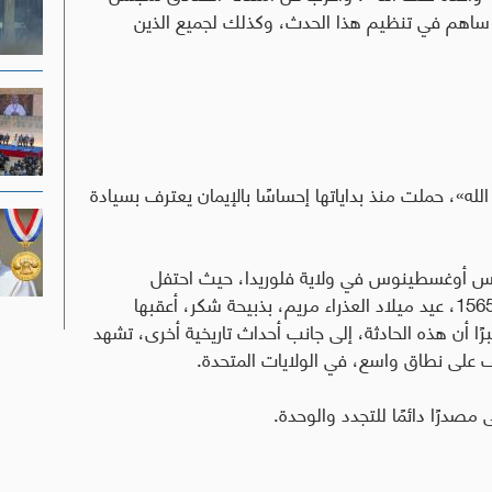
ن ساهم في تنظيم هذا الحدث، وكذلك لجميع الذين
 الله»، حملت منذ بداياتها إحساسًا بالإيمان يعترف بسيادة
يس أوغسطينوس في ولاية فلوريدا، حيث احتفل
المستكشفون والمستوطنون الإسبان في 8 أيلول 1565، عيد ميلاد العذراء مريم، بذبيحة شكر، أعقبها
ًا أن هذه الحادثة، إلى جانب أحداث تاريخية أخرى، تشهد
ف على نطاق واسع، في الولايات المتحدة
.
مصدرًا دائمًا للتجدد والوحدة
.