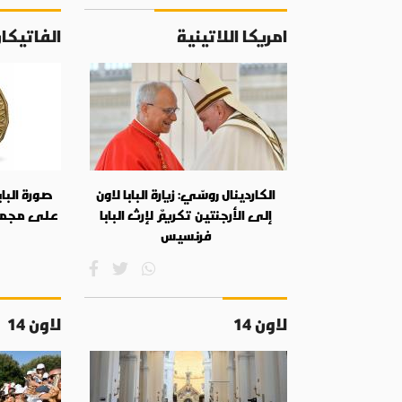
امريكا اللاتينية
الفاتيكا
الكاردينال روسّي: زيارة البابا لاون
صورة الباب
إلى الأرجنتين تكريمٌ لإرث البابا
على مجموع
فرنسيس
لاون 14
لاون 14