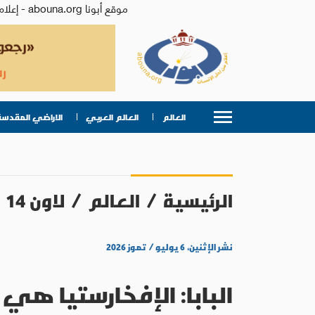
موقع أبونا abouna.org - إعلام من أجل الإنسان | يصدر عن المركز الكاثوليكي للدراسات والإعلام في الأردن - رئيس التحرير: الأب د.رفعت بدر
العالم
العالم العربي
الاراضي المقدسة
الرئيسية
/
العالم
/
لاون 14
نشر الإثنين، ٦ يوليو / تموز ٢٠٢٦
البابا: الإفخارستيا هي