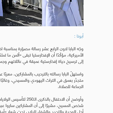
أبونا :
وجّه البابا لاون الرابع عشر رسالة مصوّرة بمناسبة 
الأميركية، مؤكّدًا أن الإفخارستيا تبقى «أثمن ما تم
إلى ترسيخ حياة إفخارستية عميقة في عائلاتهم وجما
واستهلّ البابا رسالته بالترحيب بالمشاركين، معربًا ع
متجذّر بعمق في التراث اليهودي والمسيحي، وغالبًا ما
الجماعة للصلاة
.
وأوضح أن الاحتفال بالذك
شخص المسيح، مشيرًا إلى أن المشاركين ساروا عبر 
أجل الوحدة والتجدد والشفاء للبلاد، تحت شعار «أم