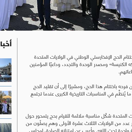
أخبا
اختتام الحج الإفخارستي الوطني في الولايات المتحدة
لكه الكنيسة» ومصدر الوحدة والتجدد، وداعيًا المؤمنين
عاتهم
.
ن فرحه باختتام هذا الحج، ومشيرًا إلى أن تقليد الحج
 يُنظَّم في المناسبات التاريخية الكبرى عندما تجتمع
رى الـ250 لتأسيس الولايات المتحدة شكّل مناسبة ملائمة للقيام بحج يتمحور حول
عدد من الولايات الثلاث عشرة الأولى وهم يصلّون من
ة واحدة تحت الله». وأعرب عن امتنانه الصادق لمجلس