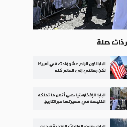
ر ذات صلة
البابا لاون الرابع عشر: وُلدت في أميركا
لكن رسالتي إلى العالم كله
البابا: الإفخارستيا هي أثمن ما تملكه
الكنيسة في مسيرتها عبر التاريخ
البابا يهنئ الولايات المتحدة ويدعو