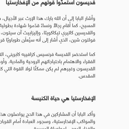
قديسون استمدّوا قوتهم من الإفخارستيا
وأشار البابا إلى أن الله بارك هذا الإرث عبر الأجيال،
المسيح، كما أقام رجالًا ونساءً قدّموا شهادة بطولية
والقديسين كاتيري تيكاكويثا، وإليزابيث آن سيتون، 
فولتون شين، الذي أشار إلى أنه سيُعلَن طوباويًا قريبً
كما استحضر القديسة فرنسيس كزافييه كابريني، الت
الفقراء والاهتمام باحتياجاتهم الروحية والمادية
.
وأوضح
القديسون وغيرهم لم يكن ممكنًا لولا القوة التي كان
المقدس
.
الإفخارستيا هي حياة الكنيسة
وأكد البابا أن المشاركين في هذا الحج يواصلون هذا 
والمواكب الإفخارستية، وسجود العبادة أمام القرب
والغذاء الروحي لمواصلة المسيرة
.