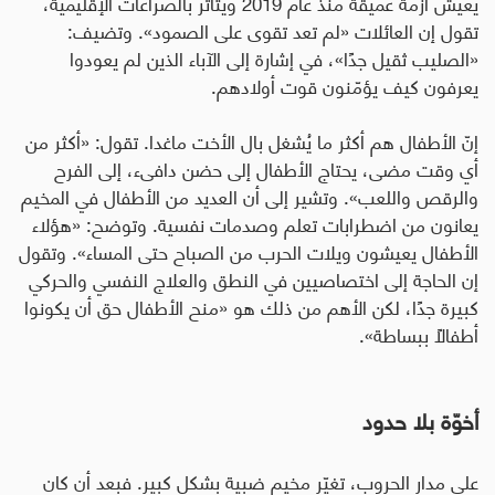
يعيش أزمة عميقة منذ عام 2019 ويتأثر بالصراعات الإقليمية،
تقول إن العائلات «لم تعد تقوى على الصمود». وتضيف:
«الصليب ثقيل جدًا»، في إشارة إلى الآباء الذين لم يعودوا
يعرفون كيف يؤمّنون قوت أولادهم
.
إنّ الأطفال هم أكثر ما يُشغل بال الأخت ماغدا. تقول: «أكثر من
أي وقت مضى، يحتاج الأطفال إلى حضن دافىء، إلى الفرح
والرقص واللعب». وتشير إلى أن العديد من الأطفال في المخيم
يعانون من اضطرابات تعلم وصدمات نفسية. وتوضح: «هؤلاء
الأطفال يعيشون ويلات الحرب من الصباح حتى المساء». وتقول
إن الحاجة إلى اختصاصيين في النطق والعلاج النفسي والحركي
كبيرة جدًا، لكن الأهم من ذلك هو «منح الأطفال حق أن يكونوا
أطفالًا ببساطة».
أخوّة بلا حدود
على مدار الحروب، تغيّر مخيم ضبية بشكل كبير. فبعد أن كان