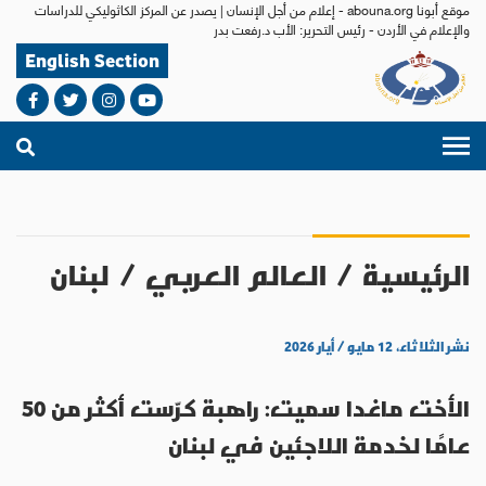
موقع أبونا abouna.org - إعلام من أجل الإنسان | يصدر عن المركز الكاثوليكي للدراسات
والإعلام في الأردن - رئيس التحرير: الأب د.رفعت بدر
English Section
الرئيسية
/
العالم العربي
/
لبنان
نشر الثلاثاء، ١٢ مايو / أيار ٢٠٢٦
الأخت ماغدا سميت: راهبة كرّست أكثر من 50
عامًا لخدمة اللاجئين في لبنان