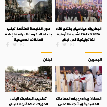
البطريرك ميناسيان يفتتح لقاء
عون الكنيسة المتألمة ترحّب
WAYD 2026 للشبيبة الأرمنية
بخطة الحكومة العراقية لإعادة
الكاثوليكية في لبنان
العائلات المسيحية
البحرين
لبنان
المطران بيراردي يزور الجماعات
تطويب البطريرك الياس
المسيحية ويشجعها على
الحويّك: علامة رجاء للبنان