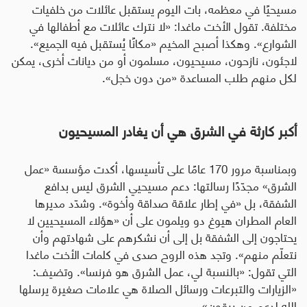
مسيحيًا في معظمه، بات اليوم يستقبل عائلات من خلفيات
مختلفة. تقول الأخت ماغدا: «لا نترك عائلات مع أطفالها في
الشوارع». وهكذا أصبح المخيم «مكانًا يُستقبل فيه الجميع».
لاجئون، نازحون، مسيحيون، مسلمون أو من ديانات أخرى، يمكن
لكل منهم طلب المساعدة «من دون خجل».
أكبر كارثة في الشرق هي أن يغادر المسيحيون
وبمناسبة مرور 170 عامًا على تأسيسها، أكدت مؤسسة «عمل
الشرق» مجدّدًا رسالتها: دعم مسيحيي الشرق ليس بدافع
الشفقة، بل «في إطار علاقة صداقة وأخوة». وشدّد مديرها
العام المطران هيوغ دو ويلمون على أن «هؤلاء المسيحيين لا
يحتاجون إلى الشفقة بل إلى أن نشكرهم على شهادتهم وأن
نتعلّم منهم». وتجد هذه الروح صدى في كلمات الأخت ماغدا
التي تقول: «بالنسبة لي، عمل الشرق هو فرنسا». وتضيف:
«الزيارات والتبرعات ورسائل الصلاة هي علامات صغيرة يرسلها
الله لدعم من يبقون».