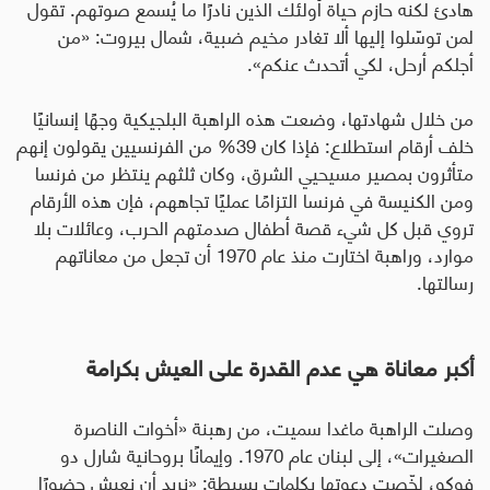
هادئ لكنه حازم حياة أولئك الذين نادرًا ما يُسمع صوتهم. تقول
لمن توسّلوا إليها ألا تغادر مخيم ضبية، شمال بيروت: «من
أجلكم أرحل، لكي أتحدث عنكم».
من خلال شهادتها، وضعت هذه الراهبة البلجيكية وجهًا إنسانيًا
خلف أرقام استطلاع: فإذا كان 39% من الفرنسيين يقولون إنهم
متأثرون بمصير مسيحيي الشرق، وكان ثلثهم ينتظر من فرنسا
ومن الكنيسة في فرنسا التزامًا عمليًا تجاههم، فإن هذه الأرقام
تروي قبل كل شيء قصة أطفال صدمتهم الحرب، وعائلات بلا
موارد، وراهبة اختارت منذ عام 1970 أن تجعل من معاناتهم
رسالتها
.
أكبر معاناة هي عدم القدرة على العيش بكرامة
وصلت الراهبة ماغدا سميت، من رهبنة «أخوات الناصرة
الصغيرات»، إلى لبنان عام 1970. وإيمانًا بروحانية شارل دو
فوكو، لخّصت دعوتها بكلمات بسيطة: «نريد أن نعيش حضورًا