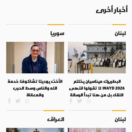
أخبار أخرى
لبنان
سوريا
البطريرك ميناسيان يختتم
الأخت يوديتا تشاكوفا: خدمة
WAYD 2026: لا تقولوا انتهى
الله والناس وسط الحرب
اللقاء بل من هنا تبدأ الرسالة
والمعاناة
لبنان
العراق