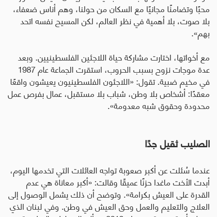
محبًا وتضامنًا مجانيًا مع السكان من حولنا، وهم أناس ضعفاء،
بلا صوت، بلا أهمية في نظر العالم، لكن المسيح نفسه اتحد
بهم».
مع أخواتها، اختارت مشاركة حياة اللاجئين الفلسطينيين. وبعد
عدة موجات نزوح بسبب الحروب، استقرت الجماعة عام 1987
في مخيم ضبية. تقول: «اللاجئون الفلسطينيون يعيشون واقعًا
معقدًا: أشخاص بلا وطن، شباب بلا مستقبل، عمال بفرص عمل
محدودة وحقوق شبه معدومة».
الصليب ثقيل جدًا
عندما سُئلت عن أكبر صعوبة تواجه العائلات التي تخدمها اليوم،
أبدت الأخت ماغدا حزنًا عميقًا وقالت: «أكبر معاناة هي عدم
القدرة على العيش بكرامة». وتوضح أن ذلك يشمل الوصول إلى
العلاج والتعليم والعمل وحق العيش في وطن. وفي لبنان الذي