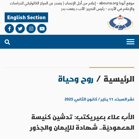
موقع أبونا abouna.org - إعلام من أجل الإنسان | يصدر عن المركز الكاثوليكي للدراسات
والإعلام في الأردن - رئيس التحرير: الأب د.رفعت بدر
English Section
الرئيسية
/
روح وحياة
نشر السبت، ١١ يناير / كانون الثاني ٢٠٢٥
الأب علاء بعير يكتب: تدشين كنيسة
المعموديّة.. شهادة للإيمان والجذور