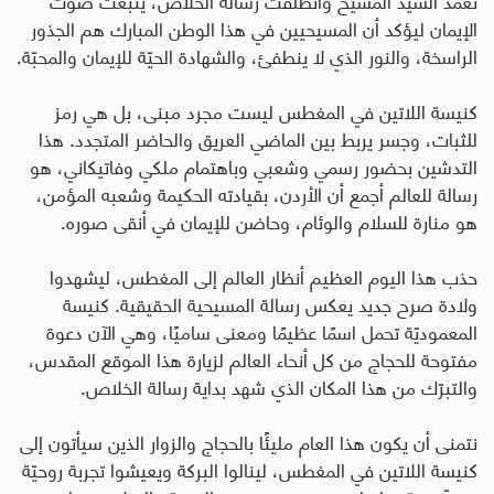
الإيمان ليؤكد أن المسيحيين في هذا الوطن المبارك هم الجذور
الراسخة، والنور الذي لا ينطفئ، والشهادة الحيّة للإيمان والمحبّة.
كنيسة اللاتين في المغطس ليست مجرد مبنى، بل هي رمز
للثبات، وجسر يربط بين الماضي العريق والحاضر المتجدد. هذا
التدشين بحضور رسمي وشعبي وباهتمام ملكي وفاتيكاني، هو
رسالة للعالم أجمع أن الأردن، بقيادته الحكيمة وشعبه المؤمن،
هو منارة للسلام والوئام، وحاضن للإيمان في أنقى صوره
.
حذب هذا اليوم العظيم أنظار العالم إلى المغطس، ليشهدوا
ولادة صرح جديد يعكس رسالة المسيحية الحقيقية. كنيسة
المعموديّة تحمل اسمًا عظيمًا ومعنى ساميًا، وهي الآن دعوة
مفتوحة للحجاج من كل أنحاء العالم لزيارة هذا الموقع المقدس،
والتبرّك من هذا المكان الذي شهد بداية رسالة الخلاص
.
نتمنى أن يكون هذا العام مليئًا بالحجاج والزوار الذين سيأتون إلى
كنيسة اللاتين في المغطس، لينالوا البركة ويعيشوا تجربة روحيّة