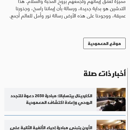
مميزّة تعمّق إيمانهم وتجمعهم بروح المحبة والسلام. هذا
التدشين هو بداية جديدة، ورسالة بأن إيماننا راسخ، وجذورنا
عميقة، ووجودنا على هذه الأرض رسالة نور وأمل للعالم أجمع.
موقع المعمودية
أخبار ذات صلة
الكاردينال بيتسابالا: مبادرة 2030 دعوة للتجدد
الروحي وإعادة اكتشاف المعمودية
الأردن يتبنى مبادرة إحياء الألفية الثانية على