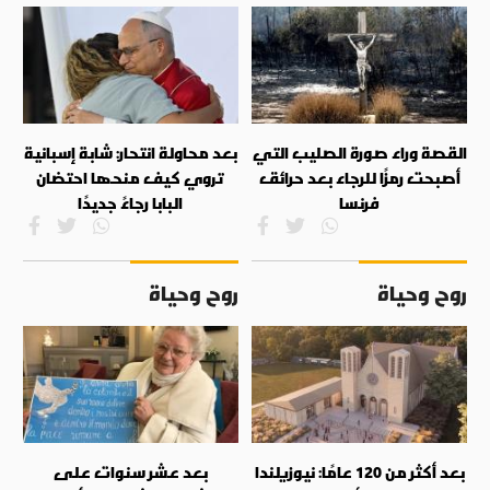
القصة وراء صورة الصليب التي
بعد محاولة انتحار: شابة إسبانية
أصبحت رمزًا للرجاء بعد حرائق
تروي كيف منحها احتضان
فرنسا
البابا رجاءً جديدًا
روح وحياة
روح وحياة
بعد أكثر من 120 عامًا: نيوزيلندا
بعد عشر سنوات على