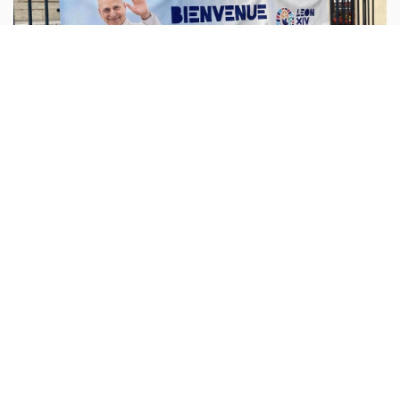
الفاتيكان
أبونا :
نشر الفاتيكان، الخميس، البرنامج الرسمي الكامل لزيارة
البابا لاون الرابع عشر الرسولية إلى فرنسا، التي ستُقام من 25
إلى 28 أيلول 2026، وتشمل ثلاث محطات رئيسية هي باريس،
ولورد،
...المزيد