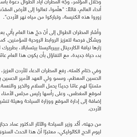
وخلال المؤتمر، وجّه المطران اياد الطوال دعوة باس
أنحاء العالم، قائلاً: "هلّموا، تعالوا إلى الأرض المقد
زوروا هذه الكنيسة، وتباركوا من مياه نهر الأردن".
وأشار المطران الطوال إلى أنّ حجّ هذا العام يأتي 
ويشكّل فرصة لتعزيز الروابط الروحية للمؤمنين. كم
زارها نيافة الكاردينال بييرباتيستا بيتسابالا، بطرير
بدء حياة جديدة، مع التفاؤل بأن يكون هذا العام عامً
وفي ختام كلمته، رفع المطران الدعاء للأردن العزيز، را
الحسين المعظم، وسمو ولي العهد الأمير الحسين بن ع
متمنيًا لهم عامًا جديدًا يحمل السلام والخير والنعمة.
لموقع المغطس، وعلى رأسها رئيس مجلس الأمناء ص
إضافة إلى إدارة الموقع ووزارة السياحة وهيئة تنشي
الأردن
.
من جهته، أكّد وزير السياحة والآثار الدكتور عماد حج
ليوم الحج الكاثوليكي، معتبرًا أنّ هذا الحدث السن