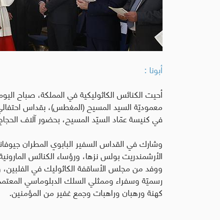
أبونا :
أحيت الكنائس الكاثوليكية في المملكة، صباح اليو
معموديّة السيد المسيح (المغطس)، بقداس احتفالي ت
في كنيسة عمّاد السيّد المسيح، بحضور آلاف الحج
وشارك في القداس السفير البابوي المطران جيوفاني د
الأرشمندريت بولس نزها، ورؤساء الكنائس المارونية و
ووفد من مجلس الأساقفة الكاثوليك في الفلبين، 
رسميّة وسفراء وممثلي السلك الدبلوماسي المعتمد 
كهنة ورهبان وراهبات وجمع غفير من المؤمنين
.