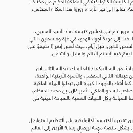
م الكنيسة الكاثوليكية في المملكة للحجّاج من مختلف
ّسة، تعالوا إلى نهر الأردن، زوروا هذا المكان المقدّس،
بعد مرور عام على تدشين كنيسة عمّاد السيد المسيح،
ا لفت إلى عودة أجواء الهدوء في غزة وفلسطين، التي
ك القدس للاتين، قبل أيام، حيث لمس إصرارًا حقيقيًا على
ا يعمّ فيه السلام الدائم والعادل والشامل
.
جيًا من الله البركة لجلالة الملك عبدالله الثاني ابن
بدالله الثاني المعظم، والأسرة الأردنية الواحدة،
 كما أشاد بالجهود الكبيرة التي تبذلها الهيئة الملكية
احب السمو الملكي الأمير غازي بن محمد المعظم،
ط السياحة وكل الجهات المعنية بالسياحة الدينية في
ازين تقديره للكنيسة الكاثوليكية على التنظيم المتواصل
وي يشكّل منصة مهمة لإيصال رسالة الأردن إلى العالم