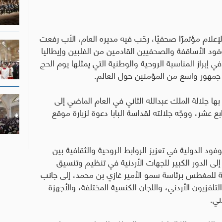
إعلام مؤتمرًا صحفيًا، رحّب فيه مديره العام، الأب رفعت
بوفود الأساقفة والصحفيين القادمين من الفلبين وإيطاليا
في إبراز المناسبة الروحية والوطنية التي يمثلها يوم الحج
ى جمهور واسع من المؤمنين حول العالم
.
 بها جلالة الملك عبدالله الثاني في العام الماضي إلى
بع عشر، ووجّه جلالته لقداسة البابا دعوة لزيارة موقع
ود الدولية في تعزيز الروابط الروحية والثقافية بين
إلى الدور الكبير للجهات الأردنية في تنظيم وتنسيق
ية للمغطس برئاسة سمو الأمير غازي بن محمد، إلى جانب
لتلفزيون الأردني، واللجان الكنسية المختلفة، والأجهزة
ني
.