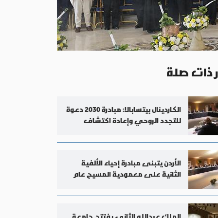
ر ذات صلة
الكاردينال بيتسابالا: مبادرة 2030 دعوة
للتجدد الروحي وإعادة اكتشاف
المعمودية
الأردن يتبنى مبادرة إحياء الألفية
الثانية على معمودية المسيح عام
2030
الملك عبدالله الثاني يفتتح جامعة