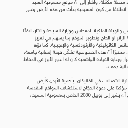
د محطة مكمّلة. وأشار إلى أنّ موقع معمودية السيد
، انطلاقًا من كون المسيحية بدأت من هذه الأرض وعلى
 والهيئة الملكية للمغطس ووزارة السياحة والآثار، لافتًا
زائر او الحاج وتطوير الموقع بما يسهم في تعزيز
ائس الكاثوليكية والأرثوذكسية والإنجيلية. كما نوّه
دن، معتبرًا أنّ هذه الخصوصية تشكّل قيمة إنسانية جامعة،
ر ورعاية القيادة الهاشمية كان له الدور الأبرز في الحفاظ
انية جمعاء
.
دائرة الاتصالات في الفاتيكان، بأهمية الأردن كأرض
ؤكدًا على دعوة الحجّاج لاستكشاف المواقع المقدسة
والاستعداد للاحتفال باليوبيل الكبير عام 2033، قبل أن يشير إلى يوبيل 2030 الخاص بمعمودية المسيح،