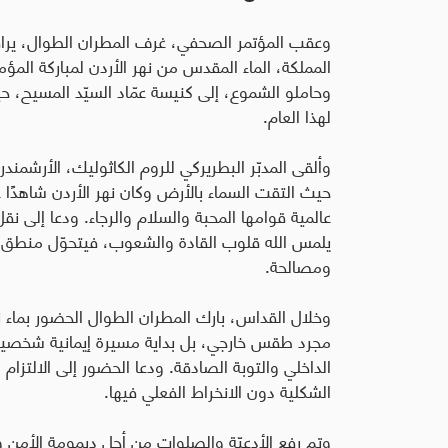
وعقب المؤتمر الصحفي، غرف المطران الطوال، يرافق
المملكة، الماء المقدس من نهر الأردن لمباركة المؤ
وحاملو الشموع، إلى كنيسة عمّاد السيّد المسيح، حي
لهذا العام
.
وألقى المدبّر البطريركي للروم الكاثوليك، الأرشمند
حيث التقت السماء بالأرض وكان نهر الأردن شاهدًا ع
عالمية قوامها المحبة والسلام والرجاء. ودعا إلى نق
يلمس الله قلوب القادة والشعوب، فيتحوّل منطق ا
ومصالحة
.
وخلال القداس، بارك المطران الطوال الحضور بماء نه
مجرد طقس خارجي، بل بداية مسيرة إيمانية شخصية ت
الداخلي والتوبة الصادقة. ودعا الحضور إلى الالتزام ا
الشكلية دون الانخراط الفعلي فيها
.
وتم رفع الأدعيّة والصلوات من أجل ديمومة الأمن وا