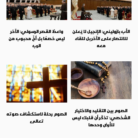
الأب بازوليني: الإنجيل لا يُعلن
واعظ القصر الرسولي: الآخر
للانتصار على الآخر بل للقاء
ليس خصمًا بل أخٌ محبوب من
معه
الرب
الصوم بين التقليد والاختيار
الصوم رحلة لاستكشاف صوته
الشخصي: تذكّر أن قلبك ليس
تعالى
للأرض وحدها