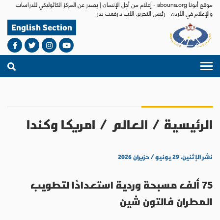
موقع أبونا abouna.org - إعلام من أجل الإنسان | يصدر عن المركز الكاثوليكي للدراسات
والإعلام في الأردن - رئيس التحرير: الأب د.رفعت بدر
English Section
الرئيسية
/
العالم
/
امريكا وكندا
نشر الإثنين، ٢٩ يونيو / حزيران ٢٠٢٦
75 ألف مسبحة وردية استعدادًا لتطويب
المطران فالتون شين