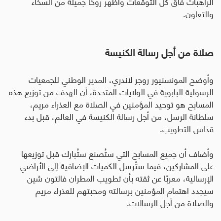
الراهبات فاق كل التوقعات وأظهر روحًا جميلة من السخاء
والتعاون
.
صلاة من أجل رسالة الكنيسة
وأوضح المونسنيور روجر لاندري، المدير الوطني للجمعيات
الرسولية البابوية في الولايات المتحدة، أن الهدف من توزيع هذه
المسابح هو توحيد المؤمنين في الصلاة مع العذراء مريم،
سلطانة الرسل، من أجل رسالة الكنيسة في العالم، قبل بدء
قداس التطويب.
وأضاف أن جميع المسابح التي ستُصنع ستُبارك قبل توزيعها
على المشاركين، فيما ستُرسل الكميات الإضافية إلى الأراضي
الإرسالية، معربًا عن ثقته بأن تطويب المطران فالتون شين
سيجدد اهتمام المؤمنين برسالته ومحبتهم للعذراء مريم
والصلاة من أجل الرسالات.