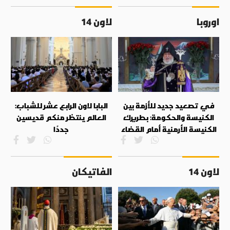
اوروبا
لاون 14
في تصعيد جديد للأزمة بين
البابا لاون الرابع عشر للشباب:
الكنيسة والحكومة: بطريرك
العالم ينتظر منكم قديسين
الكنيسة الأرمنية أمام القضاء
جددًا
لاون 14
الفاتيكان