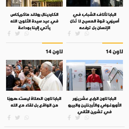
البابا لآلاف الشباب في
الكاردينال رولاند ماكريكاس
أسيزي: قوة المسيح لا تُذلّ
في عيد سيدة الثلوج: الله
الإنسان بل ترفعه
يأتي إلينا بوداعة
لاون 14
لاون 14
البابا لاون الرابع عشر يزور
البابا لاون: الصلاة ليست هروبًا
الأوروغواي والأرجنتين والبيرو
من الواقع بل لقاء مع الله
في تشرين الثاني