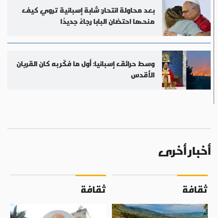
بعد محاولة انتحار: شابة إسبانية تروي كيف
منحها احتضان البابا رجاءً جديدًا
وسط حرائق إسبانيا: أول ما فكّر به كان القربان
الأقدس
أخبار أخرى
ثقافة
ثقافة