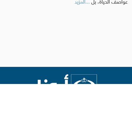
عواصف الحياة، بل
...المزيد
Abouna.org
يصدر عن المركز الكاثوليكي للدراسات والإعلام في الأردن
رئيس التحرير: الأب د.رفعت بدر