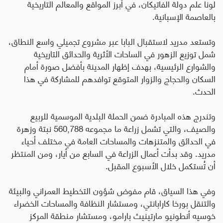
لونا علم دولة الفاتيكان، في أبرز المواقع والمعالم التاريخية
بالعاصمة الإسبانية
.
وتستعد مدريد لاستقبال البابا عبر مشروع تجميلي واسع النطاق،
شمل توزيع الزهور في الساحات الأثرية والحدائق التاريخية
والشوارع الرئيسية، بهدف إظهار المدينة بأفضل صورة أمام
السكان والحجاج والزوار المتوقع توافدهم للمشاركة في هذا
الحدث.
وتندرج هذه المبادرة ضمن الحملة البلدية الموسمية للربيع
والصيف، والتي تشمل زراعة ما مجموعه 560,788 نبتة وزهرة
في الحدائق والمتنزهات والمساحات العامة في مختلف أحياء
مدريد. وقد بدأت أعمال الزراعة في السابع من أيار، ومن المنتظر
أن تُستكمل خلال الأسبوع المقبل
.
وفي هذا السياق، قام مفوض شؤون التخطيط العمراني والبيئة
والتنقل بورخا كارابانتي، ومستشار النظافة والمساحات الخضراء
خوسيه أنطونيو مارتينيث بارامو، ومستشار منطقة المركز