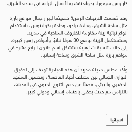
كارلوس سيغورا، بجولة تفقدية لأعمال الزراعة في ساحة الشرق.
وقد صُممت الترتيبات الزهرية خصيصًا لإبراز جمال مواقع بارزة
مثل ساحة الشرق، وجادة برادو، وجادة ريكوليتوس، باستخدام
أنواع نباتية زينة مقاومة للظروف المناخية في مدريد.
وستُستكمل الزينة بوضع 30 هرمًا نباتيًا وأحواض زهور كبيرة،
إلى جانب تنسيقات زهرية ستشكّل اسم «لاون الرابع عشر» في
مواقع بارزة مثل ساحة الشرق وساحة إسبانيا.
وأكد مجلس مدينة مدريد أن هذه المبادرة تهدف إلى تحقيق
التوازن الجمالي بين مختلف أحياء العاصمة، وتحسين المشهد
الحضري والبيئي، فضلًا عن دعم التنوع الحيوي في المدينة،
بالتزامن مع حدث يحظى باهتمام إسباني ودولي كبير.
اسبانيا