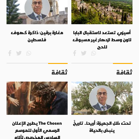
أسيزي تستعد لاستقبال البابا
مغارة برقين: ذاكرة كهوف
لاون وسط ازدهار غير مسبوق
فلسطين
للحج
ثقافة
ثقافة
تحت ظل الجميزة: أريحا.. تاريخٌ
The Chosen يطرح الإعلان
ينبض بالحياة
الرسمي الأول للموسم
السادس المخصص لآلام