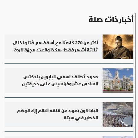
أخبار ذات صلة
أكثر من 270 كاهنًا مع أسقفهم قُتلوا خلال
ثلاثة أشهر فقط: هكذا وقعت مجزرة لاردة
مدريد تُطلق اسمَي البابوين بندكتس
السادس عشر وفرنسيس على حديقتين
البابا لاون يعرب عن قلقه البالغ إزاء الوضع
الخطير في سبتة