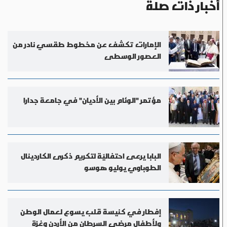
أخبار ذات صلة
الإمارات تكشف عن مخطوط طقسي نادر من
العصور الوسطى
مؤتمر "الوئام بين الأديان" في جامعة جدارا
البابا يرعى احتفاليّة لتكريم ذكرى الكاردينال
الطوباوي يوليو هوسو
إفطار في كنيسة قلب يسوع لعمال الوطن
ولأطفال مرضى السرطان من الأردن وغزة