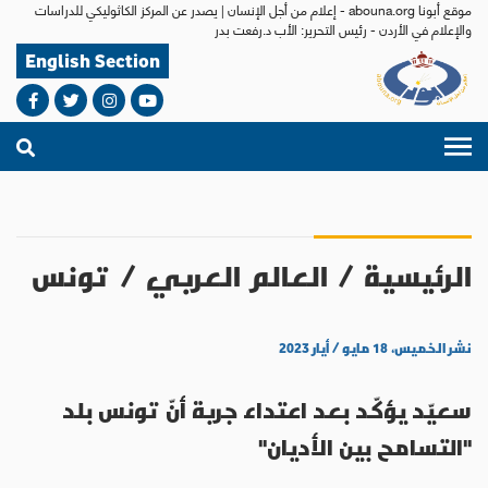
موقع أبونا abouna.org - إعلام من أجل الإنسان | يصدر عن المركز الكاثوليكي للدراسات
والإعلام في الأردن - رئيس التحرير: الأب د.رفعت بدر
English Section
الرئيسية
/
العالم العربي
/
تونس
نشر الخميس، ١٨ مايو / أيار ٢٠٢٣
سعيّد يؤكّد بعد اعتداء جربة أنّ تونس بلد
"التسامح بين الأديان"