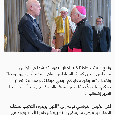
وتابع سعيّد مخاطبًا كبير أحبار اليهود "عيشوا في تونس
مواطنين آمنين كسائر المواطنين، فإن لحقكم أذى فهو يؤذينا".
وأضاف "سنؤمّن معابدكم، وهي مؤمّنة، وممارسة شعائر
دينكم، ولنجتثّ معًا بذور الفتنة والفرقة التي يريد أعداء وطننا
العزيز إشعالها".
لكنّ الرئيس التونسي توّجه إلى "الذين يريدون الترتيب لسفك
الدماء عبر فرض ما يسمّى بالتطبيع فليعلموا أنّه لا وجود في