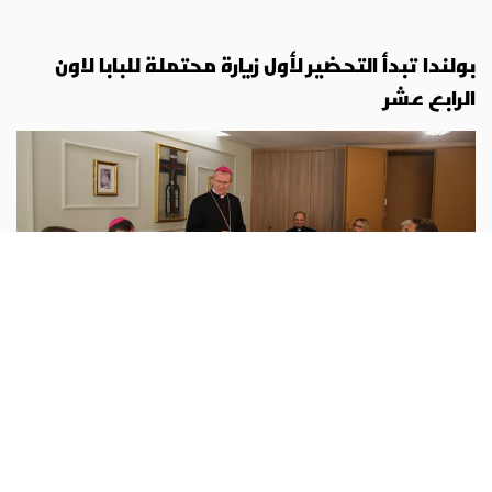
بولندا تبدأ التحضير لأول زيارة محتملة للبابا لاون
الرابع عشر
اوروبا
أبونا :
بعد الإعلان عن زيارة البابا لاون الرابع عشر إلى أميركا
اللاتينية في تشرين الثاني (البيرو، الأوروغواي والأرجنتين)،