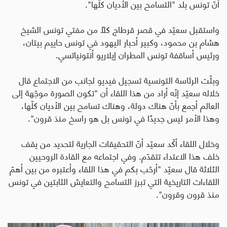
أنّ تونس بلد "التسامح بين الأديان كلّها".
واستقبل سعيّد في قصر قرطاج كلاً من مفتي تونس الشيخ
هشام بن محمود، وكبير أحبار اليهود في تونس حاييم بيتان،
ورئيس أساقفة تونس المطران إيلاريو أنتونياتسي.
وبثّت الرئاسة التونسية تسجيل فيديو لجانب من الاجتماع قال
خلاله سعيّد إنّه أراد من هذا اللقاء أن "تكون الصورة موجّهة إلى
العالم أجمع بأنّ هناك دولة، وهناك تسامح بين الأديان كلّها،
وهذا الأمر ليس جديدًا في تونس بل هو راسخ منذ قرون".
وخلال اللقاء أكّد سعيّد أنّ التحقيقات الجارية لتحديد من يقف
خلف هذا الاعتداء تتقدّم. وفي اجتماعه مع القادة الروحيين
الثلاثة قال سعيّد "أرحّب بكم في هذا اللقاء وأعتبره من بين أهمّ
اللقاءات التاريخية التي تبرز التسامح والتعايش الثابتين في تونس
منذ قرون وقرون".