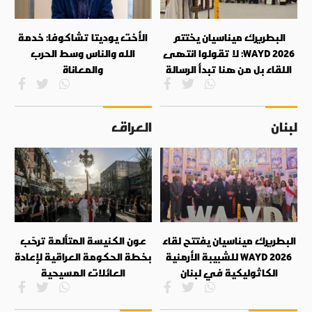
البطريرك ميناسيان يختتم
الأخت يوديتا تشاكوفا: خدمة
WAYD 2026: لا تقولوا انتهى
الله والناس وسط الحرب
اللقاء بل من هنا تبدأ الرسالة
والمعاناة
لبنان
العراق
البطريرك ميناسيان يفتتح لقاء
عون الكنيسة المتألمة ترحّب
WAYD 2026 للشبيبة الأرمنية
بخطة الحكومة العراقية لإعادة
الكاثوليكية في لبنان
العائلات المسيحية