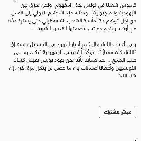
قاموس شعبنا في تونس لهذا المفهوم، ونحن نفرّق بين
اليهودية والصهيونية". ودعا سعيّد المجتمع الدولي إلى العمل
من أجل "وضع حدّ لمأساة الشعب الفلسطيني حتى يستردّ حقّه
في أرضه ويقيم دولته وعاصمتها القدس الشريف".
وفي أعقاب اللقاء قال كبير أحبار اليهود في التسجيل نفسه إنّ
"اللقاء كان ممتازًا"، مؤكّدًا أنّ رئيس الجمهورية "تكلّم بما في
قلب الجميع... لقد طمأننا بأنّنا نحن يهود تونس نعيش كسائر
التونسيين وأعطانا ضمانات بأنّ ما حصل لن يتكرّر مرة أخرى إن
شاء الله".
عيش مشترك