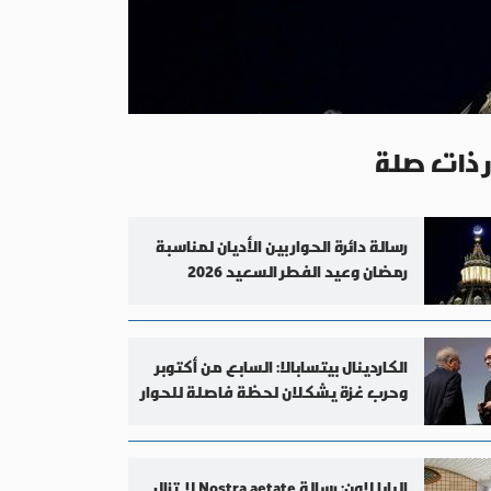
ر ذات صلة
رسالة دائرة الحوار بين الأديان لمناسبة
رمضان وعيد الفطر السعيد 2026
الكاردينال بيتسابالا: السابع من أكتوبر
وحرب غزة يشكلان لحظة فاصلة للحوار
البابا لاون: رسالة Nostra aetate لا تزال