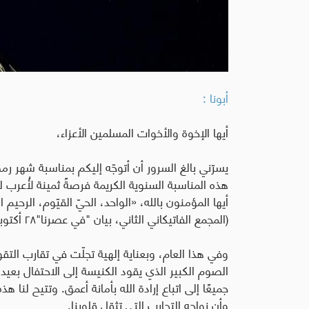
أبونا :
أيها الإخوة والأخوات المسلمين الأعزاء،
يسرّني بالغ السرور أن أتوجّه إليكم بمناسبة شهر رم
هذه المناسبة السنوية الكريمة فرصةً ثمينة لأُعر
أيها المؤمنون بالله، «الواحد، الحيّ القيّوم، الرحيم
(المجمع الفاتيكاني الثاني، بيان "في عصرنا"٢٨ أكتوبر ١٩٦٥، ٣.
وفي هذا العام، وبعناية إلهية تجلّت في تقارب ا
الصوم الكبير الذي يقود الكنيسة إلى الاحتفال بعيد
جميعًا إلى اتباع إرادة الله بأمانة أعمق. وتتيح لنا
وأن نواجه التجارب التي تثقل قلوبنا.