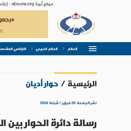
موقع أبونا abouna.org - إعلام من أجل الإنسان | يصدر عن المركز الكاثوليكي للدراسات والإعلام في الأردن - رئيس التحرير: الأب د.رفعت بدر
العالم
العالم العربي
الاراضي المقدسة
الرئيسية
/
حوار أديان
نشر الجمعة، ٢٠ فبراير / شباط ٢٠٢٦
رسالة دائرة الحوار بين ا