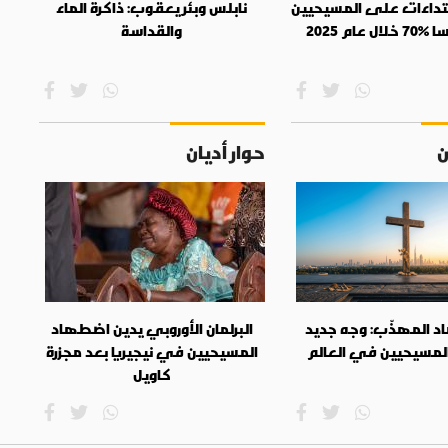
عتداءات على المسيحيين
نابلس وبئر يعقوب: ذاكرة الماء
 عام 2025
والقداسة
ن
حوار أديان
 المهذّب: وجه جديد
البرلمان الأوروبي يدين اضطهاد
المسيحيين في العالم
المسيحيين في نيجيريا بعد مجزرة
كاويل