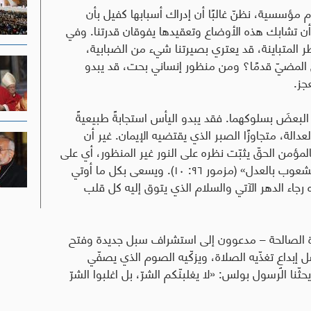
 مؤسسية، نظنّ غالبًا أن إدراك أسبابها كفيل بأن
، أن تشابك هذه الأوضاع وتعقيدها يفوقان قدرتنا. وفي
 المتباينة، قد يعتري بصيرتنا شيء من الضبابية،
لى المضيّ قدمًا؟ ومن منظور إنساني بحت، قد يبدو
جز.
لبعضَ بسلوكهما. فقد يبدو اليأس استجابةً طبيعيةً
الة، متجاوزًا الصبر الذي يقتضيه الإيمان. غير أن
المؤمن الحقّ يثبّت نظره على النور غير المنظور، أي على
الله – القدير، الرحيم، العادل وحده – الذي «يحكم الشعوب بالعدل» (مزمور ٩٦: ١٠). ويسعى بكل ما أوتي
جاء الدهر الآتي والسلام الذي يتوق إليه كل قلب
دة الصالحة – مدعوون إلى استشراف سبل جديدة وفتح
إبداعٍ تغذّيه الصلاة، ويزكّيه الصوم الذي يصفّي
يحثّنا الرسول بولس: «لا يغلبنّكم الشرّ، بل اغلبوا الشرّ