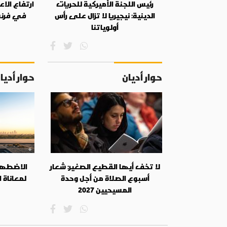
رئيس اللجنة الأميركية للحريات
ارتفاع الا
الدينية: نيجيريا لا تزال على رأس
في فرنسا %70 خلال
أولوياتنا
حوار أديان
حوار أديا
لا تخف أيها القطيع الصغير: شعار
الاضطهاد
أسبوع الصلاة من أجل وحدة
لمعاناة 
المسيحيين 2027