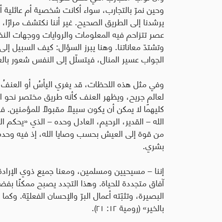
وحين نمرّ بالتجارب، سواء أكانت شخصية أم عائلية أم
يرشدنا إلى الطريق الصحيح. غير أننا نكتشف مرارًا
عصر تتزاحم فيه المعلومات والروايات ووجهات النظر
وتشتدّ معاناتنا. وهنا يبرز السؤال: كيف السبيل إ
الجواب عسير المنال، فيتسلّل إلى النفس شعور بالع
وفي مثل هذه اللحظات، قد يغري اليأسُ أو العنفُ ا
لعالمٍ جريح، ويظهر العنف كأنه طريق مختصر نحو العد
كليهما لا يمكن أن يكون سبيلًا مقبولًا للمؤمنين. ف
من قوة إلى العيش بحسب وصايا الله، إذ فيه وحده ر
بشري.
إننا – مسيحيين ومسلمين، ومعنا جميع ذوي الإرا
آفاق متجددة للحياة. وهذا التجدد يصبح ممكنًا بفضل 
البصيرة، وتثبّته أعمال البرّ والإحسان الفعليّة. وكما 
بالخير» (رومية ١٢: ٢١).