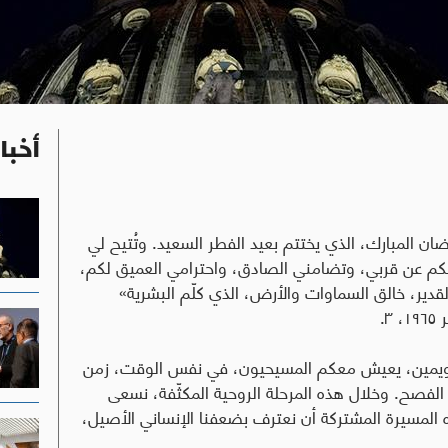
أخبا
ضان المبارك، الذي يختتم بعيد الفطر السعيد. وتُتيح لي
ب لكم عن قربي، وتضامني الصادق، واحترامي العميق لكم،
 القدير، خالق السماوات والأرض، الذي كلّم البشرية»
لتقويمين، يعيش معكم المسيحيون، في نفس الوقت، زمن
 الفصح.
وخلال هذه المرحلة الروحية المكثّفة، نسعى
 هذه المسيرة المشتركة أن نعترف بضعفنا الإنساني الأصيل،