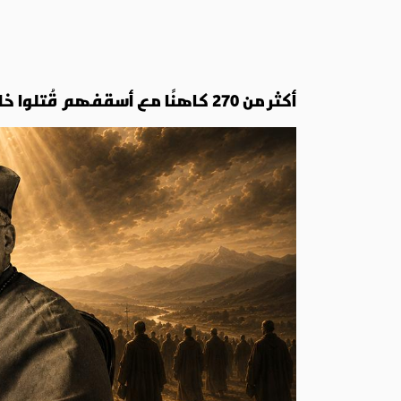
أكثر من 270 كاهنًا مع أسقفهم قُتلوا خلال ثلاثة أشهر فقط: هكذا وقعت مجزرة لاردة