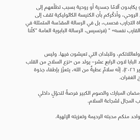
 يكابدون آلامًا جسدية أو روحية بسبب تطلّعهم إلى
 الروحي، وأذكّركم بأن الكنيسة الكاثوليكية تقف إلى
ة التجارب فحسب، بل في الرسالة المقدّسة المتمثلة في
 القارب نفسه» " (فرنسيس، الرسالة البابوية العامة "كلّنا
لعائلاتكم، وللبلدان التي تعيشون فيها. وليس
ّد البابا لاون الرابع عشر– يولد من «نزع السلاح من القلب
والعقل والحياة» (رسالة اليوم العالمي للسلام، ١ يناير ٢٠٢٦). إنّه سلامٌ عطيةٌ من الله، يتعزّز بإطفاء جذوة
 الغفران.
ضان المبارك والصوم الكبير فرصةً لتحوّلٍ داخلي
ب المجال لشجاعة السلام.
احد منكم محبته الرحيمة وتعزيته الإلهية.