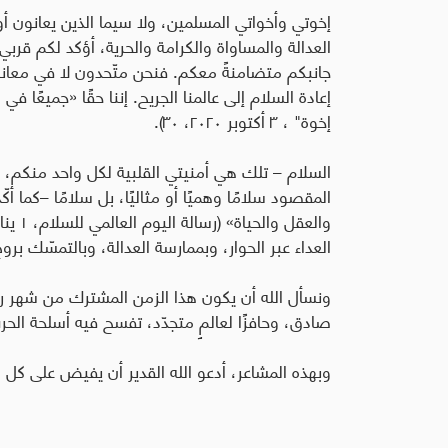
إخوتي وأخواتي المسلمين، ولا سيما الذين يعانون أو
العدالة والمساواة والكرامة والحرية، أؤكد لكم قربي
جانبكم متضامنةً معكم. فنحن متّحدون لا في معانا
إعادة السلام إلى عالمنا الجريح. إننا حقًا «جميعًا في
إخوة" ، ٣ أكتوبر ٢٠٢٠، ٣٠).
السلام – تلك هي أمنيتي القلبية لكل واحد منكم، و
المقصود سلامًا وهميًا أو مثاليًا، بل سلامًا –كما أك
العداء عبر الحوار، وبممارسة العدالة، وبالتمسّك بروح
ونسأل الله أن يكون هذا الزمن المشترك من شهر رم
صادق، وحافزًا لعالمٍ متجدّد، تفسح فيه أسلحة الحر
وبهذه المشاعر، أدعو الله القدير أن يفيض على كل و