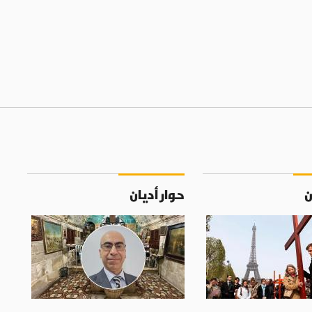
ن
حوار أديان