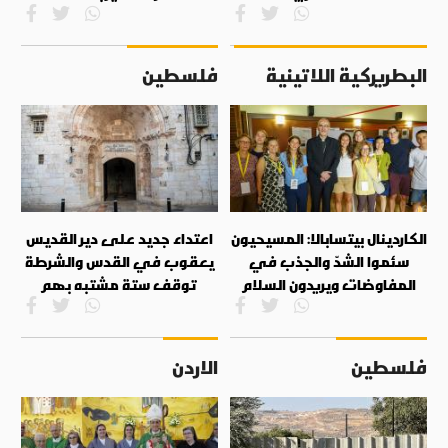
البطريركية اللاتينية
فلسطين
الكاردينال بيتسابالا: المسيحيون
اعتداء جديد على دير القديس
سئموا الشدّ والجذب في
يعقوب في القدس والشرطة
المفاوضات ويريدون السلام
توقف ستة مشتبه بهم
فلسطين
الاردن