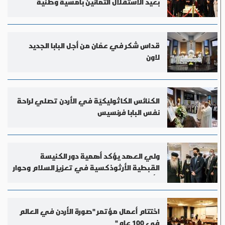
بعيد الاستقلال الثمانين بأمسية وطنية
‎قداس شكر في عمّان من أجل البابا الجديد
لاون
الكنائس الكاثوليكيّة في الأردن تصلي لراحة
نفس البابا فرنسيس
ولي العهد يؤكد أهمية دور الكنيسة
القبطية الأرثوذكسية في تعزيز السلام وحوار
الأديان
اختتام أعمال مؤتمر "صورة الأردن في العالم
في 100 عام"