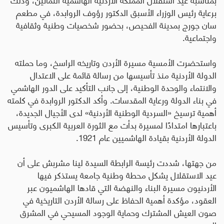
برعاية رئيس الوزراء الأسبق الدكتور رؤوف الروابدة، في مطعم
سان جورج بمدينة الفحيص، بحضور شخصيات وطنية وثقافية
واجتماعية
.
واستحضرت الأمسية مسيرة الأردن وتاريخه الراسخ، وما حملته
الدولة الأردنية منذ تأسيسها من رسالة قائمة على الاعتدال
والانتماء والوحدة الوطنية، إلى جانب التأكيد على الدور الهاشمي
في بناء الدولة ورعاية المقدسات. وأكد الدكتور الروابدة في كلمته
أهمية ترسيخ «السردية الوطنية الأردنية» لدى الأجيال الجديدة،
باعتبارها امتدادًا لمسيرة بدأت مع الثورة العربية الكبرى وتأسيس
الدولة الأردنية بقيادة الهاشميين عام 1921
.
من جهتها، شددت رئيسة الرابطة السيدة لينا مشربش على أن
عيد الاستقلال يشكل محطة وطنية جامعة يستذكر فيها
الأردنيون مسيرة البناء والنهضة التي قادها الهاشميون عبر
العقود، مؤكدة أهمية الحفاظ على رسالة الأردن التاريخية في
صون العيش المشترك وحماية الوجود المسيحي في المشرق