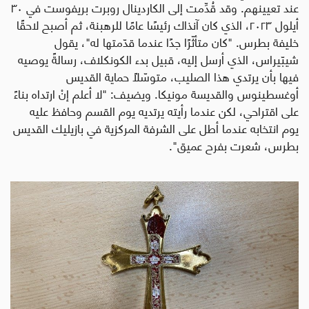
عند تعيينهم. وقد قُدِّمت إلى الكاردينال روبرت بريفوست في ٣٠
أيلول ٢٠٢٣، الذي كان آنذاك رئيسًا عامًا للرهبنة، ثم أصبح لاحقًا
خليفة بطرس. "كان متأثّرًا جدًا عندما قدّمتها له"، يقول
شيبّيراس، الذي أرسل إليه، قبيل بدء الكونكلاف، رسالةً يوصيه
فيها بأن يرتدي هذا الصليب، متوسّلاً حماية القديس
أوغسطينوس والقديسة مونيكا. ويضيف: "لا أعلم إنْ ارتداه بناءً
على اقتراحي، لكن عندما رأيته يرتديه يوم القسم وحافظ عليه
يوم انتخابه عندما أطل على الشرفة المركزية في بازيليك القديس
بطرس، شعرت بفرح عميق
".