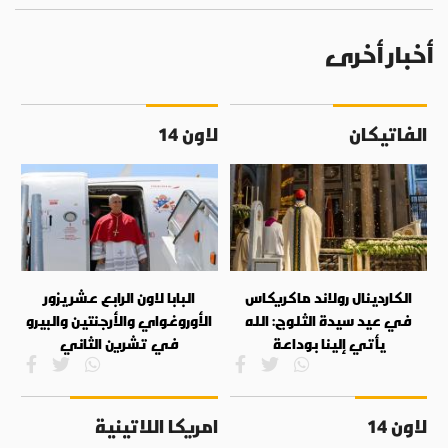
أخبار أخرى
الفاتيكان
لاون 14
الكاردينال رولاند ماكريكاس
البابا لاون الرابع عشر يزور
في عيد سيدة الثلوج: الله
الأوروغواي والأرجنتين والبيرو
يأتي إلينا بوداعة
في تشرين الثاني
لاون 14
امريكا اللاتينية