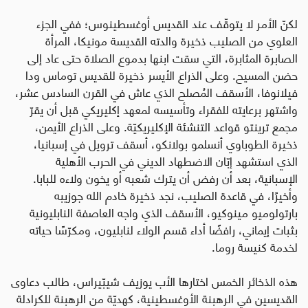
لكنّ الأمر لا يتوقّف عند القديس أوغسطينوس؛ ففي الجزء
العلوي من الصليب ذخيرة والدته القديسة مونيكا، المرأة
الصابرة المثابرة، التي سقت ابنها بدموع الصلاة حتى عاد إلى
حضن المسيح. وعلى الذراع الأيسر ذخيرة للقديس توماس ودا
فيلانوفا، الأسقف المُصلح الذي عاش في القرن السادس عشر،
واشتهر برعايته للفقراء وتأسيسه لمعهد إكليريكي قبل أن يقرّ
مجمع ترينتو قواعد التنشئة الإكليريكيّة. وعلى الذراع الأيمن،
ذخيرة الطوباوي أنسلمو بولانكو، أسقف ترويل في إسبانيا،
الذي استشهد إبّان الاضطهاد الديني في الحرب الأهلية
الإسبانية، بعد أن رفض أن يترك شعبه أو يخون ولاءه للبابا.
وأخيرًا، في قاعدة الصليب، نجد ذخيرة خادم الله جوزيبه
بارتولوميو مينوكيو، الأسقف الذي واجه العاصفة النابليونية
بثبات إيماني، رافضًا أداء قسم الولاء لنابليون، ومكرّسًا حياته
لخدمة كنيسة روما
.
هذه الذخائر الخمس اختارها الأب يوزيف شيبّيراس، طالب دعاوى
القديسين في الرهبنة الأوغسطينية، كهديّة من الرهبنة للكرادلة