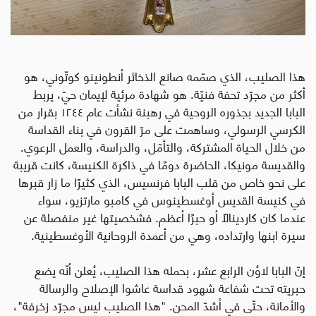
هذا الصليب، الذي صمّمه صانع الذخائر أنطونينو كوتّوني، هو
أكثر من مجرّد تحفة فنيّة. هو شهادة مرئية لإيمان حيّ، يربط
البابا الجديد بجذوره الروحية في رهبنة نشأت عام ١٢٤٤ بقرار من
الكرسي الرسولي، وساهمت على مرّ القرون في بناء القداسة
من خلال الحياة المشتركة، والتأمّل، والدراسة، والعمل الرعوي.
والقديسة مونيكا، الحاضرة دومًا في ذاكرة الكنيسة، كانت قريبة
على نحو خاص من قلب البابا فرنسيس، الذي كثيرًا ما زار قبرها
في كنيسة القديس أوغسطينوس في كامبو مارتزيو، سواء
عندما كان كاردينالًا أو حبرًا أعظم. فشخصيتها غير منفصلة عن
سيرة ابنها وارتداده، وهي من أعمدة الروحانية الأوغسطينية
.
إنّ البابا لاوُن الرابع عشر، بحمله هذا الصليب، يُعلن أنّه يضع
حبريته تحت شفاعة شهود قداسة عاشوا الإصلاح والرسالة
والأمانة، حتّى في أشدّ المحن. "هذا الصليب ليس مجرّد زخرفة"،