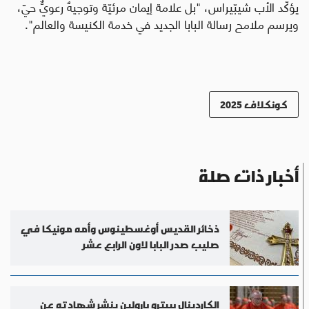
يؤكّد الأب شيبّيراس، "بل علامة إيمان مرئيّة وتوجيهٌ رعويٌّ حيّ،
ويرسم ملامح رسالة البابا الجديد في خدمة الكنيسة والعالم".
كونكلاف 2025
أخبار ذات صلة
ذخائر القديس أوغسطينوس وأمه مونيكا في
صليب صدر البابا لاون الرابع عشر
الكاردينال بييترو بارولين ينشر شهادته عن