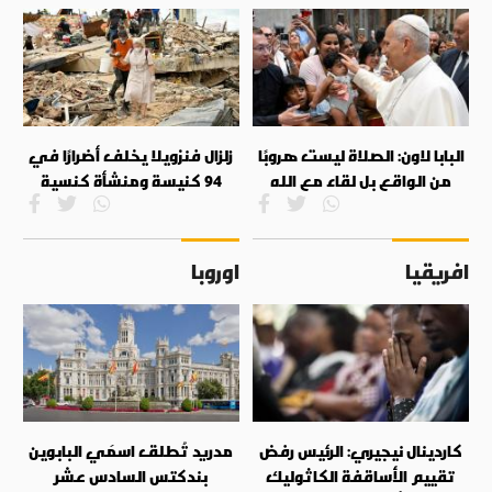
البابا لاون: الصلاة ليست هروبًا
زلزال فنزويلا يخلف أضرارًا في
من الواقع بل لقاء مع الله
94 كنيسة ومنشأة كنسية
افريقيا
اوروبا
كاردينال نيجيري: الرئيس رفض
مدريد تُطلق اسمَي البابوين
تقييم الأساقفة الكاثوليك
بندكتس السادس عشر