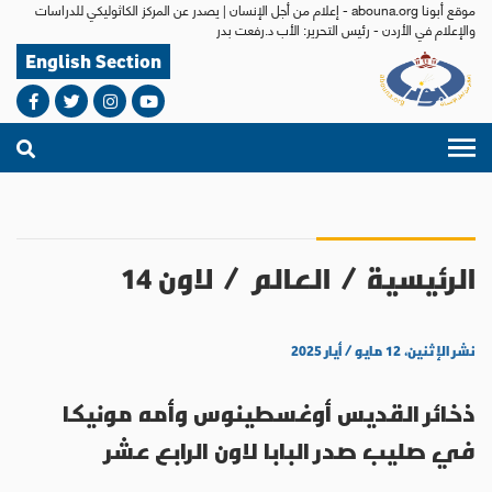
موقع أبونا abouna.org - إعلام من أجل الإنسان | يصدر عن المركز الكاثوليكي للدراسات
والإعلام في الأردن - رئيس التحرير: الأب د.رفعت بدر
English Section
الرئيسية
/
العالم
/
لاون 14
نشر الإثنين، ١٢ مايو / أيار ٢٠٢٥
ذخائر القديس أوغسطينوس وأمه مونيكا
في صليب صدر البابا لاون الرابع عشر