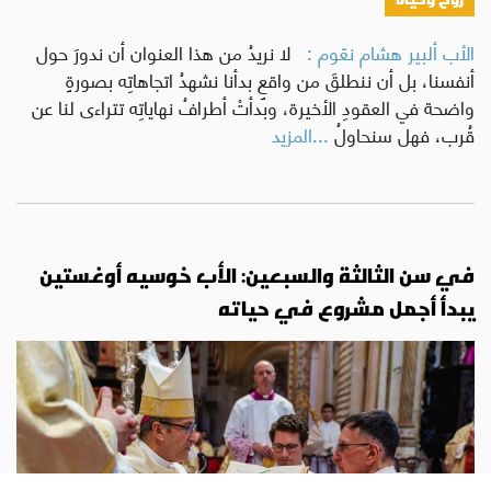
الأب ألبير هشام نعّوم :
لا نريدُ من هذا العنوان أن ندورَ حول
أنفسنا، بل أن ننطلقَ من واقعٍ بدأنا نشهدُ اتجاهاتِه بصورةٍ
واضحة في العقودِ الأخيرة، وبدأتْ أطرافُ نهاياتِه تتراءى لنا عن
قُرب، فهل سنحاولُ
...المزيد
في سن الثالثة والسبعين: الأب خوسيه أوغستين
يبدأ أجمل مشروع في حياته