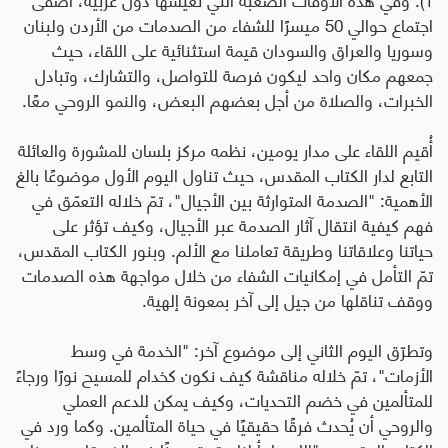
اجتماع حوالي 50 ميسرًا للشفاء من الصدمات من الأردن ولبنان
وسوريا والعراق والسودان قيمة استثنائية على اللقاء، حيث
جمعهم مكان واحد ليكون فرصة للتواصل، والتشارك، وتبادل
الخبرات، والصلاة من أجل بعضهم البعض، والنمو الروحي معًا.
أُقيم اللقاء على مدار يومين، نظمه مركز بلسان للمشورة والعائلة
التابع لدار الكتاب المقدس، حيث تناول اليوم الأول موضوعًا بالغ
الأهمية: "الصدمة المتوارثة بين الأجيال"، تمّ خلاله التعمّق في
فهم كيفية انتقال آثار الصدمة عبر الأجيال، وكيف تؤثر على
حياتنا وعلاقاتنا وطريقة تعاملنا مع الألم. وبنور الكتاب المقدس،
تمّ التأمل في إمكانيات الشفاء من خلال مواجهة هذه الصدمات
ووقف تناقلها من جيل إلى آخر بمعونة إلهية.
وتطرّق اليوم الثاني إلى موضوع آخر: "الخدمة في وسط
الأزمات"، تمّ خلاله مناقشة كيف نكون كخدام للمسيح نورًا ورجاءً
للمتألمين في خضم التحديات، وكيف يمكن للدعم العملي
والروحي أن يُحدث فرقًا حقيقيًا في حياة المتألمين. وكما ورد في