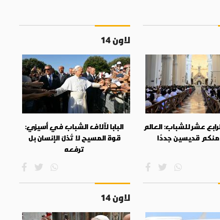
لاون 14
الرابع عشر للشباب: العالم
البابا لآلاف الشباب في أسيزي:
منكم قديسين جددًا
قوة المسيح لا تُذلّ الإنسان بل
ترفعه
لاون 14