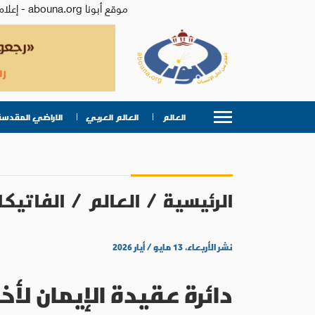
موقع أبونا abouna.org - إعلام من أجل الإنسان | يصدر عن المركز الكاثوليكي للدراسات والإعلام في الأردن - رئيس التحرير: الأب د.رفعت بدر
العالم
العالم العربي
الاراضي المقدسة
الرئيسية
/
العالم
/
الفاتيكا
نشر الأربعاء، ١٣ مايو / أيار ٢٠٢٦
دائرة عقيدة الإيمان ل