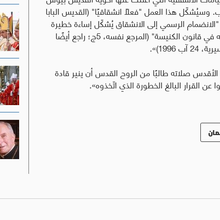
وسيُشكّل هذا العمل "فعلاً انشقاقيًا" (القديس البابا
كما أنّ "الانضمام الرسمي إلى الانشقاق يُشكّل إساءة خطيرة
إلى الله ويستوجب الحرمان الكنسي المنصوص عليه في قانون الكنيسة" (المرجع نفسه، 5ج؛ راجع أيضًا
1996)».
 الأقدس صلاته طالبًا من الروح القدس أن ينير قادة
عن القرار البالغ الخطورة الذي اتّخذوه».
مان