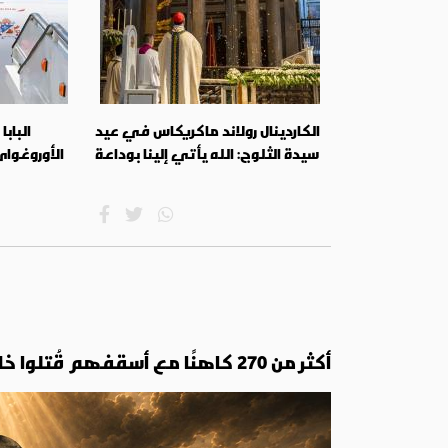
الكاردينال رولاند ماكريكاس في عيد
البابا
سيدة الثلوج: الله يأتي إلينا بوداعة
الأوروغواي
أكثر من 270 كاهنًا مع أسقفهم قُتلوا خلال ثلاثة أشهر فقط: هكذا وقعت مجزرة لاردة