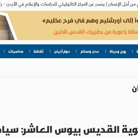
روح وحياة
عدل وسلام
حوار أديان
ثقافة
مناسبات
ن
أخوية القديس بيوس العاشر: سي