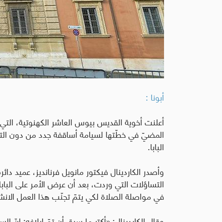
أبونا :
أعلنت أخوية القديس بيوس العاشر الكهنوتية، التي 
البابا
.
وأصدر الكاردينال فيكتور مانويل فرنانديز، عميد دائرة
التساؤلات التي وردت، بعد أن عرض الأمر على البابا 
في مواصلة الصلاة لكي يتمّ تجنّب هذا العمل الانش
وقال الكاردينال: «أكرّر ما سبق أن تمّ إبلاغه: إنّ