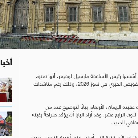
أخبا
أسّسها رئيس الأساقفة مارسيل لوفيفر، أنّها تعتزم
المضيّ في خطّتها لسيامة أساقفة جدد من دون التفويض الحبري في تموز 2026، وذلك رغم مناشدات
 عقيدة الإيمان، الأربعاء، بيانًا لتوضيح عدد من
لاون الرابع عشر
.
وقد أراد البابا أن يؤكّد صراحةً رغبته
قاقي الجديد.
 السيامات الأسقفية التي أعلنت عنها أخوية القديس بيوس