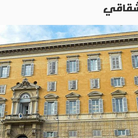
شقاقي