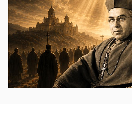
جميع كهنة أبرشية لاردة (ليريدا) الكتالونية. فمنذ اندلاع
...المزيد