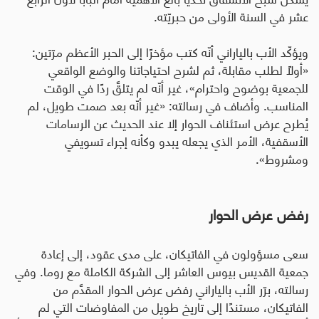
عشر في السنة الأولى من حبريّته.
ويؤكّد الأب بالياراني أنّه كتب مؤخرًا إلى الحبر الأعظم مرّتين:
«أولًا لطلب مقابلة، ثم لشرح احتياجاتنا والوضع الواقعي
للجمعية بوضوح واحترام»، غير أنّه لم يتلقَّ ردًا في الوقت
المناسب
.
وأضاف في رسالته: «غير أنّه بعد صمت طويل، لم
يُطرح عرض استئناف الحوار إلا عند الحديث عن الرسامات
الأسقفية، الأمر الذي يجعله يبدو وكأنه إجراء تسويفي
ومشروط».
رفض عرض الحوار
سعى مسؤولون في الفاتيكان، على مدى عقود، إلى إعادة
جمعية القديس بيوس العاشر إلى الشركة الكاملة مع روما. وفي
رسالته، برّر الأب بالياراني رفض عرض الحوار المقدَّم من
الفاتيكان، مستندًا إلى تاريخ طويل من المفاوضات التي لم