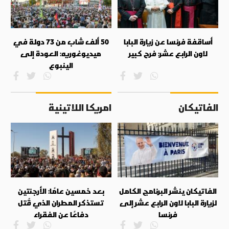
أساقفة فرنسا عن زيارة البابا
50 ألف شاب من 73 دولة في
لاون الرابع عشر: فرح كبير
ميديوغوريه: العودة إلى
الينبوع
الفاتيكان
امريكا اللاتينية
الفاتيكان ينشر البرنامج الكامل
بعد خمسين عامًا: الأرجنتين
لزيارة البابا لاون الرابع عشر إلى
تستذكر المطران الذي قُتل
فرنسا
دفاعًا عن الفقراء