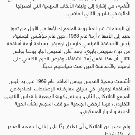
النِّعَم»، في إشارة إلى وثيقة الألقاب المريمية التي أصدرتها
الدائرة في تشرين الثاني الماضي.
إنّ الرسامات غير المشروعة المزمع إجراؤها في الأول من تموز
تعيد إلى الأذهان أزمة عام 1988، حين قام مؤسّس الجمعية،
رئيس الأساقفة الفرنسي مارسيل لوفيفر، بسيامة أربعة أساقفة
من دون تفويض بابوي. وقد أعلن القديس البابا يوحنا بولس
الثاني أنّ هذا الفعل يُعدّ انشقاقًا، وفرض الحرم الكنسي على
لوفيفر والأساقفة الذين تمت سيامتهم حديثًا.
تأسّست جمعية القديس بيوس العاشر عام 1969 على يد رئيس
الأساقفة لوفيفر، في سياق معارضته للإصلاحات الصادرة عن
المجمع الفاتيكاني الثاني. ويحتفل كهنة الجمعية بالقداس اللاتيني
التقليدي، فيما ترفض الجمعية مواقف المجمع بشأن الحرية
الدينية والحوار المسكوني.
ولم يصدر عن الفاتيكان أي تعليق ردًّا على إعلان الجمعية الصادر
في 19 شباط.