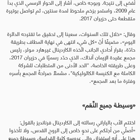
تُفضِ إلى نتيجة. وبوجه خاص، أشار إلى الحوار الرسمي الذي بدأ
عام 2009، واستمر بزخم ملحوظ لمدة سنتين، ثم تواصل بوتيرة
متقطعة حتى حزيران 2017.
وقال: «خلال تلك السنوات، سعينا إلى تحقيق ما تقترحه الدائرة
اليوم»، مضيفًا أنّ «كل شيء انتهى في نهاية المطاف بطريقة
حادّة، بقرار أحادي الجانب اتّخذه الكاردينال غيرهارد مولر، رئيس
مجمع عقيدة الإيمان آنذاك، الذي حدّد رسميًا في حزيران 2017،
وعلى طريقته الخاصة، "الحد الأدنى من المتطلبات للشركة
الكاملة مع الكنيسة الكاثوليكية"، مشملًا صراحةً المجمع بأسره
وفترة ما بعد المجمع».
«
وسيطـة جميع النِّعَم
»
اختتم الأب بالياراني رسالته إلى الكاردينال فرنانديز بالقول:
«أصلّي من أجلكم على نحوٍ خاص إلى الروح القدس، ولا تأخذوا
هذا على أنه استفزاز، وإلى عروسه كلية القداسة، وسيطة جميع