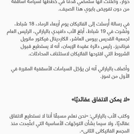
حوار، وأعلنت أنها ستمضي قدمًا في خططها لسيامة أساقفة
من دون تفويض بابوي هذا الصيف.
في رسالة أُرسلت إلى الفاتيكان يوم أربعاء الرماد، 18 شباط،
ونُشرت في 19 شباط، أبلغ الأب دافيدي بالياراني، الرئيس العام
لجمعية القديس بيوس العاشر، الكاردينال فيكتور مانويل
فرنانديز، رئيس دائرة عقيدة الإيمان، أنه لا يستطيع قبول
الشروط التي اقترحها الفاتيكان لاستئناف المحادثات.
وأضاف بالياراني أنه لن يؤجّل السيامات الأسقفية المقررة في
الأول من تموز.
«لا يمكن الاتفاق عقائديًا»
وكتب الأب بالياراني: «نحن نعلم مسبقًا أننا لا نستطيع الاتفاق
عقائديًا، ولا سيما بشأن التوجّهات الأساسية التي اعتُمِدت منذ
المجمع الفاتيكاني الثاني».