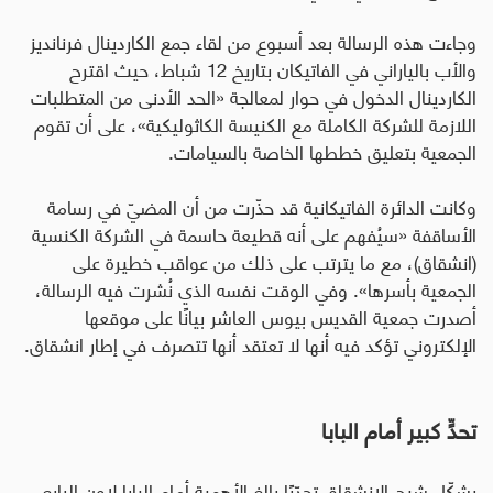
وجاءت هذه الرسالة بعد أسبوع من لقاء جمع الكاردينال فرنانديز
والأب بالياراني في الفاتيكان بتاريخ 12 شباط، حيث اقترح
الكاردينال الدخول في حوار لمعالجة «الحد الأدنى من المتطلبات
اللازمة للشركة الكاملة مع الكنيسة الكاثوليكية»، على أن تقوم
الجمعية بتعليق خططها الخاصة بالسيامات.
وكانت الدائرة الفاتيكانية قد حذّرت من أن المضيّ في رسامة
الأساقفة «سيُفهم على أنه قطيعة حاسمة في الشركة الكنسية
(انشقاق)، مع ما يترتب على ذلك من عواقب خطيرة على
الجمعية بأسرها». وفي الوقت نفسه الذي نُشرت فيه الرسالة،
أصدرت جمعية القديس بيوس العاشر بيانًا على موقعها
الإلكتروني تؤكد فيه أنها لا تعتقد أنها تتصرف في إطار انشقاق.
تحدٍّ كبير أمام البابا
يشكّل شبح الانشقاق تحدّيًا بالغ الأهمية أمام البابا لاون الرابع