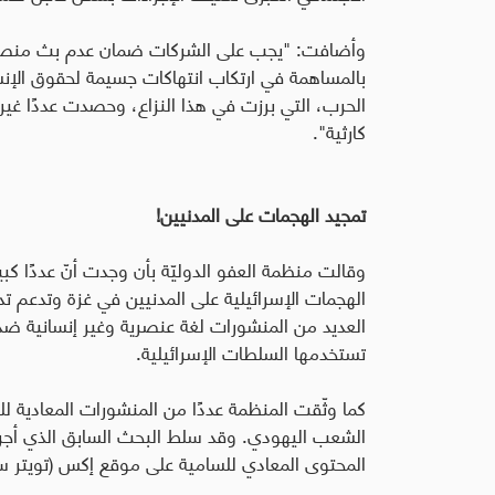
وأضافت: "يجب على الشركات ضمان عدم بث منصاتها 
بالمساهمة في ارتكاب انتهاكات جسيمة لحقوق الإنس
الحرب، التي برزت في هذا النزاع، وحصدت عددًا غير
كارثية".
تمجيد الهجمات على المدنيين!
وقالت منظمة العفو الدوليّة بأن وجدت أنّ عددًا كب
الهجمات الإسرائيلية على المدنيين في غزة وتدعم 
العديد من المنشورات لغة عنصرية وغير إنسانية ضد 
تستخدمها السلطات الإسرائيلية.
كما وثّقت المنظمة عددًا من المنشورات المعادية ل
الشعب اليهودي. وقد سلط البحث السابق الذي أجراه
المحتوى المعادي للسامية على موقع إكس (تويتر سابق