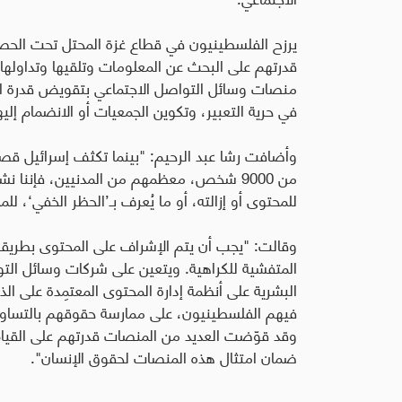
يرزح الفلسطينيون في قطاع غزة المحتل تحت الحصار
قدرتهم على البحث عن المعلومات وتلقيها وتداولها
منصات وسائل التواصل الاجتماعي بتقويض قدرة ال
في حرية التعبير، وتكوين الجمعيات أو الانضمام إلي
وأضافت رشا عبد الرحيم: "بينما تكثف إسرائيل قصف
من 9000 شخص، معظمهم من المدنيين، فإننا نشع
للمحتوى أو إزالته، أو ما يُعرف بـ’الحظر الخفي‘، ل
وقالت: "يجب أن يتم الإشراف على المحتوى بطريقة 
المتفشية للكراهية. ويتعين على شركات وسائل التواص
البشرية على أنظمة إدارة المحتوى المعتمِدة على ا
فيهم الفلسطينيون، على ممارسة حقوقهم بالتساوي ع
وقد قوّضت العديد من المنصات قدرتهم على القيا
ضمان امتثال هذه المنصات لحقوق الإنسان".