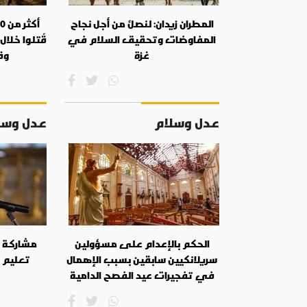
المطران زيدان: لنصلِّ من أجل نجاح
المفاوضات وتحقيق السلام في
قُتلوا خلا
غزة
وق
عدل وسلام
عدل وسل
الحكم بالإعدام على مسؤولين
مشاركة ا
سريلانكيين سابقين بسبب الإهمال
تعليم ا
في تفجيرات عيد الفصح الدامية