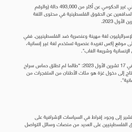
وكشف مؤشر العنف التابع لمركز "حملة" الفلسطيني غير الحكومي عن أكثر من 493,000 حالة (والرقم
المدافعين عن الحقوق الفلسطينية في محتوى اللغة
.
إسرائيليون لغة مهينة وعنصرية ضد الفلسطينيين. ففي
تغريدة عنصرية تستخدم لغة غير إنسانية،
ن الإنسانية وشريعة الغاب".
وبالمثل، صرّح وزير الأمن القومي، إيتمار بن غفير، في 17 تشرين الأول 2023: “طالما لم تطلق حماس سراح
يحتاج إلى دخول غزة هو مئات الأطنان من المتفجرات من
نية".
 تشير إلى وجود إفراط في السياسات الإشرافية على
ق الفلسطينيين على العديد من منصات وسائل التواصل