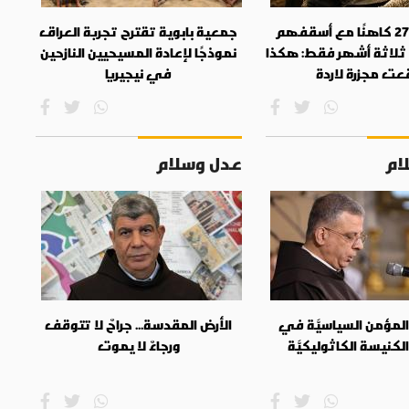
أكثر من 270 كاهنًا مع أسقفهم
جمعية بابوية تقترح تجربة العراق
ل ثلاثة أشهر فقط: هكذا
نموذجًا لإعادة المسيحيين النازحين
عت مجزرة لاردة
في نيجيريا
ام
عدل وسلام
لمؤمن السياسيَّة في
الأرض المقدسة... جراحٌ لا تتوقف
لكنيسة الكاثوليكيَّة
ورجاءٌ لا يموت