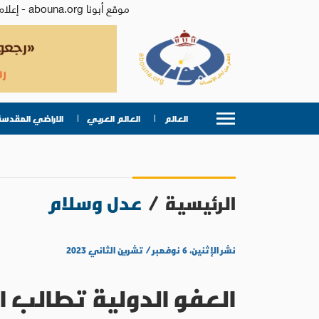
موقع أبونا abouna.org - إعلام من أجل الإنسان | يصدر عن المركز الكاثوليكي للدراسات والإعلام في الأردن - رئيس التحرير: الأب د.رفعت بدر
العالم
العالم العربي
الاراضي المقدسة
الرئيسية
/
عدل وسلام
نشر الإثنين، ٦ نوفمبر / تشرين الثاني ٢٠٢٣
العفو الدولية تطالب ا