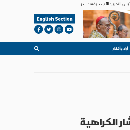
English Section
آراء وأفكار
ر الكراهية