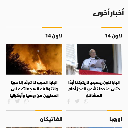
أخبار أخرى
لاون 14
لاون 14
البابا لاون: يسوع لا يتركنا أبدًا
البابا: الحرب لا تولّد إلا حربًا
حتى عندما نشعر بالعجز أمام
ولتتوقف الهجمات على
المشاكل
المدنيين من روسيا وأوكرانيا
اوروبا
الفاتيكان