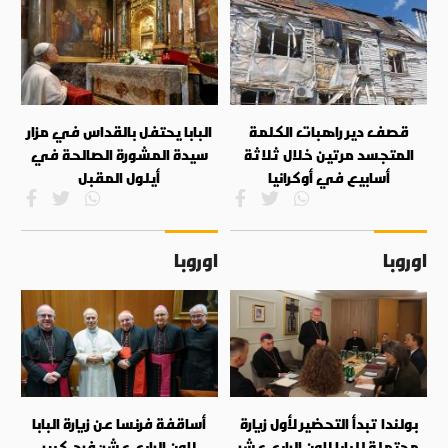
قصف دير راهبات الكلمة
البابا يحتفل بالقداس في مزار
المتجسد مرتين خلال ثلاثة
سيدة المشورة الصالحة في
أسابيع في أوكرانيا
أيلول المقبل
اوروبا
اوروبا
بولندا تبدأ التحضير لأول زيارة
أساقفة فرنسا عن زيارة البابا
محتملة للبابا لاون الرابع عشر
لاون الرابع عشر: فرح كبير