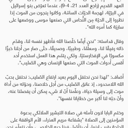
العهد القديم (راجع العدد 21، 4-9)، عندما تعرّض بنو إسرائيل
في البرّيّة، لهجمة الحيّات السامّة، وكانوا ينجون من الموت إذا
نظروا إلى الحيّة مِن النُّحاس التي صنعها موسى ووضعها على
ساريَة كما أمره الله".
وقال قداسته: "نحن أيضًا خلّصنا الله فأظهر نفسه لنا، وقدّم
ذاته رفيقًا لنا، ومعلِّمًا، وطبيبًا، وصديقًا، حتّى صار من أجلنا خبزًا
مكسورًا في الإفخارستيّا. ولكي يتمّم هذا العمل استخدم أحد
أقسى أدوات الموت التي صنعها الإنسان وهي الصّليب".
أضاف: "لهذا نحن نحتفل اليوم بعيد ارتفاع الصّليب: نحتفل بحبّ
الله اللامحدود، إذ عانق الصّليب من أجل خلاصنا، وحوّله من أداة
موت إلى وسيلة حياة، وعلّمنا أنّ لا شيء يمكن أن يفصلنا عنه،
وأنّ حبّه لنا أكبر من خطايانا نفسها".
وختم البابا لاون تأمله في صلاة التبشير الملائكي بدعوة
المؤمنين إلى الصلاة "بشفاعة مريم العذراء، الأم الواقفة على
الجلجة بقرب ابنها، أن يتأصّل فينا حبه الخلاصي، وأن نتعلّم نحن