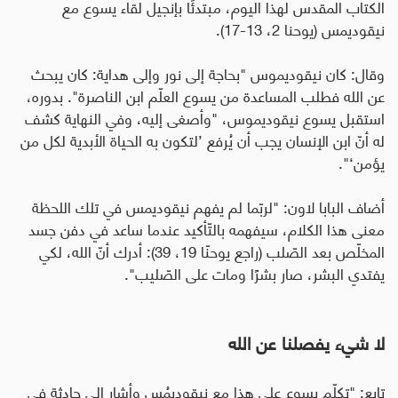
الكتاب المقدس لهذا اليوم، مبتدئًا بإنجيل لقاء يسوع مع
نيقوديمس
(يوحنا 2، 13-17).
وقال: كان نيقوديموس "بحاجة إلى نور وإلى هداية: كان يبحث
عن الله فطلب المساعدة من يسوع العلّم ابن الناصرة". بدوره،
استقبل يسوع نيقوديموس، "وأصغى إليه، وفي النهاية كشف
له أنّ ابن الإنسان يجب أن يُرفع ’لتكون به الحياة الأبدية لكل من
يؤمن‘".
أضاف البابا لاون: "لربّما لم يفهم نيقوديمس في تلك اللحظة
معنى هذا الكلام، سيفهمه بالتّأكيد عندما ساعد في دفن جسد
المخلّص بعد الصّلب (راجع يوحنّا 19، 39): أدرك أنّ الله، لكي
يفتدي البشر، صار بشرًا ومات على الصّليب".
لا شيء يفصلنا عن الله
تابع: "تكلّم يسوع على هذا مع نيقوديمُس وأشار إلى حادثة في