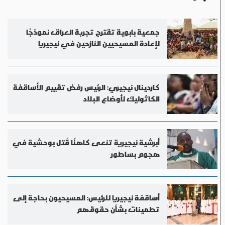
جمعية بابوية تقترح تجربة العراق نموذجًا
لإعادة المسيحيين النازحين في نيجيريا
كاردينال نيجيري: الرئيس رفض تقييم الأساقفة
الكاثوليك لأوضاع البلاد
أبرشية نيجيرية تنعى كاهنًا قُتل بوحشية في
هجوم بساطور
أساقفة نيجيريا للرئيس: المسيحيون بحاجة إلى
تطمينات بشأن حقوقهم