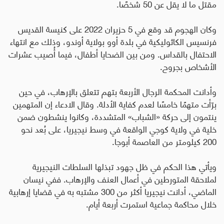
مقتل ما لا يقل عن 50 شخصًا
.
وكان الهجوم قد وقع في 5 حزيران 2022 على كنيسة القديس
فرنسيس الكاثوليكية في بلدة أوو بولاية أوندو، وذلك مع انتهاء
الاحتفال بالقداس. ومن بين الضحايا أطفال، فيما أُصيب عشرات
الأشخاص بجروح.
وأدانت المحكمة الرجال الأربعة بتهم تتعلق بالإرهاب، في حين
برّأت متهمًا خامسًا لعدم كفاية الأدلة. وقال الادعاء إن المتهمين
ينتمون إلى حركة «الشباب» المتشددة، وكانوا ينشطون ضمن
خلية في ولاية كوجي الواقعة في وسط نيجيريا، على بُعد نحو
200 كيلومتر من العاصمة أبوجا.
ويأتي هذا الحكم في ظل جهود تبذلها السلطات النيجيرية
لملاحقة المتورطين في أعمال العنف والإرهاب. ففي نيسان
الماضي، أدانت نيجيريا أكثر من 300 مشتبه به في قضايا إرهابية
خلال محاكمة جماعية استمرت أربعة أيام
.