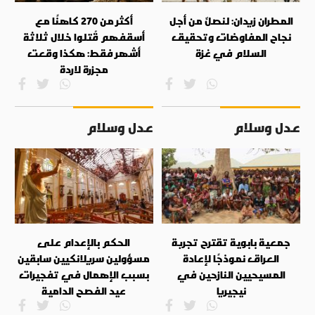
المطران زيدان: لنصلِّ من أجل
أكثر من 270 كاهنًا مع
نجاح المفاوضات وتحقيق
أسقفهم قُتلوا خلال ثلاثة
السلام في غزة
أشهر فقط: هكذا وقعت
مجزرة لاردة
عدل وسلام
عدل وسلام
جمعية بابوية تقترح تجربة
الحكم بالإعدام على
العراق نموذجًا لإعادة
مسؤولين سريلانكيين سابقين
المسيحيين النازحين في
بسبب الإهمال في تفجيرات
نيجيريا
عيد الفصح الدامية