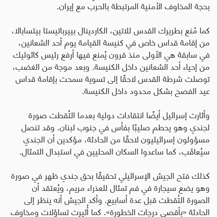
بحجة المخاوف الأمنية المرتبطة بالحرب مع إيران
.
كما مُنع بطريرك القدس للاتين، الكاردينال بييرباتيستا بيتسابالا،
من إقامة قداس خاص في كنيسة القيامة يوم أحد الشعانين،
في سابقة هي الأولى منذ قرون يُمنع فيها أرفع رئيس كاثوليك
من إحياء أحد الشعانين داخل الكنيسة. وبعد موجة من الغضب،
توصلت شرطة القدس لاحقًا إلى تسوية سمحت بإقامة قداس
عيد الفصح بشكل محدود داخل الكنيسة
.
وأثارت إسرائيل أيضًا انتقادات دولية بعدما التُقطت صورة
لجندي وهو يحطم صليبًا بفأس في جنوب لبنان. وقد تنصل
مسؤولون إسرائيليون لاحقًا من الحادثة، مؤكدين أن الجندي
سيُعاقَب، كما ساعدوا السكان المحليين في استبدال التمثال
.
كذلك فتح الجيش الإسرائيلي تحقيقًا بحق جندي ظهر في صورة
وهو يضع سيجارة في فم تمثال للعذراء مريم، ويُعتقد أن
الصورة التُقطت قبل عدة أسابيع. وأكد الجيش أنه ينظر إلى
الحادثة «بأقصى درجات الخطورة». كما أُثيرت تساؤلات ومخاوف