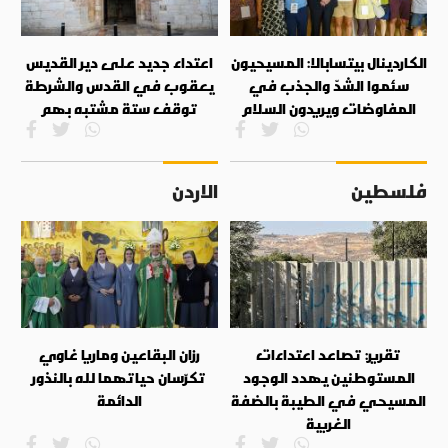
الكاردينال بيتسابالا: المسيحيون
اعتداء جديد على دير القديس
سئموا الشدّ والجذب في
يعقوب في القدس والشرطة
المفاوضات ويريدون السلام
توقف ستة مشتبه بهم
فلسطين
الاردن
تقرير: تصاعد اعتداءات
رزان البقاعين وماريا غاوي
المستوطنين يهدد الوجود
تكرّسان حياتهما لله بالنذور
المسيحي في الطيبة بالضفة
الدائمة
الغربية