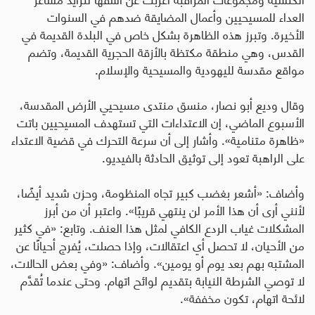
العداء للمسيحيين وأعمال المضايقة ضدهم في السنوات
الأخيرة. وتبرز هذه الظاهرة بشكل خاص في البلدة القديمة في
القدس، وهي منطقة مكتظة بالأزقة الحجرية القديمة، وتضم
مواقع مقدسة لليهودية والمسيحية والإسلام
.
وقال وديع أبو نصار، منسق منتدى مسيحيي الأرض المقدسة،
الأسبوع الماضي، إن الاعتداءات التي تستهدف المسيحيين باتت
«ظاهرة متنامية». وأشار إلى أن سرعة التحرك في قضية الاعتداء
على الراهبة تعود إلى توثيق الحادثة بالفيديو
.
وأضاف: «أشعر بغضب كبير تجاه المنظومة، وحزن شديد أيضًا،
لأنني أرى أن هذا الأمر لن ينتهي قريبًا». واعتبر أن من أبرز
المشكلات غياب الردع الكافي لمثل هذا العنف. وتابع: «في كثير
من الأحيان، لا تحصل أي اعتقالات، وإذا حصلت، يُفرج أحيانًا عن
المشتبه بهم بعد يوم أو يومين». وأضاف: «وفي بعض الحالات،
لا توصي الشرطة النيابة بتقديم لوائح اتهام. وحتى عندما تُقدَّم
لائحة اتهام، تكون مخففة».