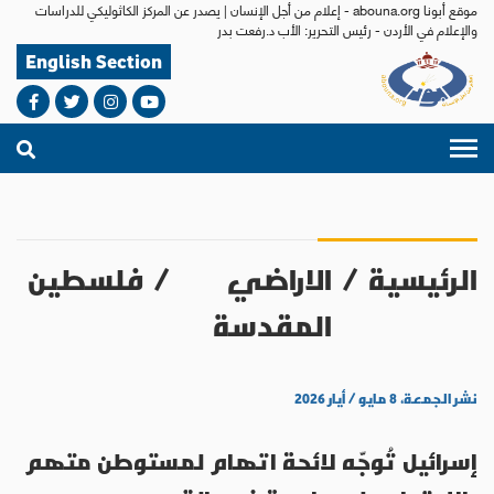
موقع أبونا abouna.org - إعلام من أجل الإنسان | يصدر عن المركز الكاثوليكي للدراسات
والإعلام في الأردن - رئيس التحرير: الأب د.رفعت بدر
English Section
الرئيسية
/
الاراضي
/
فلسطين
المقدسة
نشر الجمعة، ٨ مايو / أيار ٢٠٢٦
إسرائيل تُوجّه لائحة اتهام لمستوطن متهم