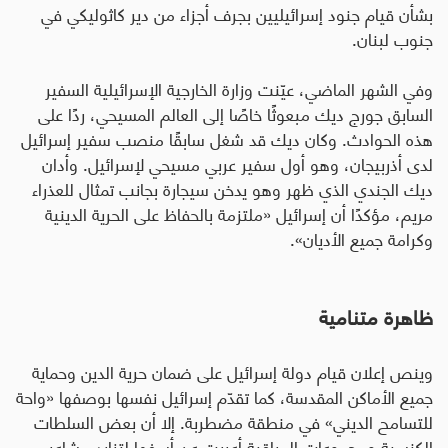
بشأن قيام جنود إسرائيليين بجرف أجزاء من دير كاثوليكي في
جنوب لبنان
.
وفي الشهر الماضي، عيّنت وزارة الخارجية الإسرائيلية السفير
السابق جورج ديك مبعوثًا خاصًا إلى العالم المسيحي، ردًا على
هذه الحوادث. وكان ديك قد شغل سابقًا منصب سفير إسرائيل
لدى أذربيجان، وهو أول سفير عربي مسيحي لإسرائيل
.
وأدان
ديك الجندي الذي ظهر وهو يدخن سيجارة بجانب تمثال للعذراء
مريم، مؤكدًا أن إسرائيل «ملتزمة بالحفاظ على الحرية الدينية
وكرامة جميع الأديان».
ظاهرة متنامية
وينص إعلان قيام دولة إسرائيل على ضمان حرية الدين وحماية
جميع الأماكن المقدسة، كما تقدّم إسرائيل نفسها بوصفها «واحة
للتسامح الديني» في منطقة مضطربة
.
إلا أن بعض السلطات
الكنسية ومجموعات المراقبة أعربت عن أسفها لتزايد مشاعر