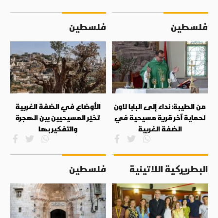
فلسطين
فلسطين
من الطيبة: نداء إلى البابا لاون
الأوضاع في الضفة الغربية
لحماية آخر قرية مسيحية في
تخيّر المسيحيين بين الهجرة
الضفة الغربية
والتفكير بها
البطريركية اللاتينية
فلسطين