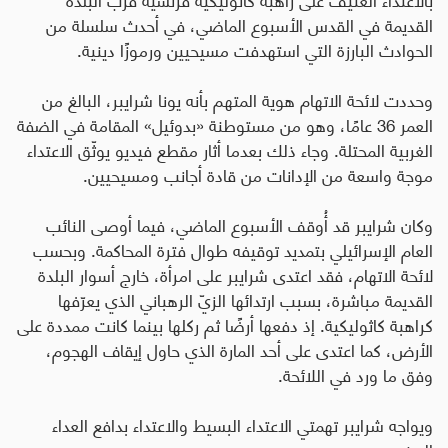
القديمة في القدس الأسبوع الماضي، في أحدث سلسلة من
الحوادث البارزة التي استهدفت مسيحيين ورموزًا دينية
.
وحددت لائحة الاتهام هوية المتهم بأنه يونا شرايبر، البالغ من
العمر 36 عامًا، وهو من مستوطنة «بدوئيل» المقامة في الضفة
الغربية المحتلة. وجاء ذلك بعدما أثار مقطع فيديو يوثّق الاعتداء
موجة واسعة من الإدانات من قادة أجانب ومسيحيين
.
وكان شرايبر قد أُوقف الأسبوع الماضي، فيما أوصى النائب
العام الإسرائيلي بتمديد توقيفه طوال فترة المحاكمة. وبحسب
لائحة الاتهام، فقد اعتدى شرايبر على امرأة، خارج أسوار البلدة
القديمة مباشرة، بسبب ارتدائها الزيّ الرهباني الذي يعرّفها
كراهبة كاثوليكية. إذ دفعها أرضًا ثم ركلها بينما كانت ممددة على
الأرض، كما اعتدى على أحد المارة الذي حاول إيقاف الهجوم،
وفق ما ورد في اللائحة.
ويواجه شرايبر تهمتي الاعتداء البسيط والاعتداء بدافع العداء