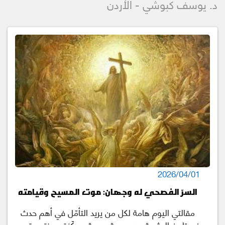
د. يوسف كبوشي - الأردن
2026/04/01
السرّ الفصحي له وجهان: موت المسيح وقيامته
مقالتي اليوم هامة لكل من يريد التأمّل في أهم حدث
في تاريخ البشرية. هي وجبة دسمة، مركّزة ومختصرة،