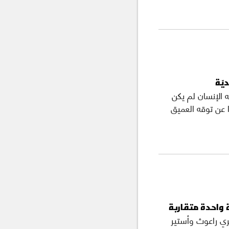
يّة
ه الإنسان لم يكن
رًا عن توقه العميق
 واحدة متقاربة
ري راعوث وأستير