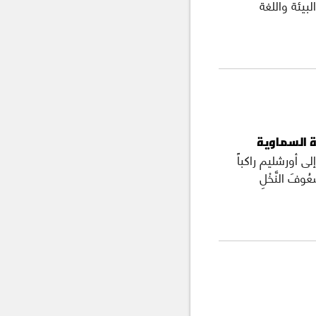
بيئة واللغة
لة السماوية
) أن يسوع دخل إلى أورشليم راكباً
فَ النَّخْلِ