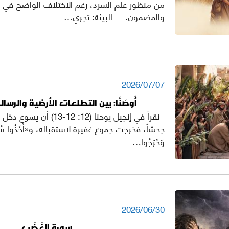
من منظور علم السرد، رغم الاختلاف الواضح في ال
والمضمون. البيئة: تجري…
2026/07/07
أُوصَنَّا: بين التطلعات الأرضية والرسا
نقرأ في إنجيل يوحنا (12: 12-13
جحشاً، فخرجت جموع غفيرة لاستقباله، و«أَخَذُوا سُعُو
وَخَرَجُوا…
2026/06/30
سورة الغَضَب