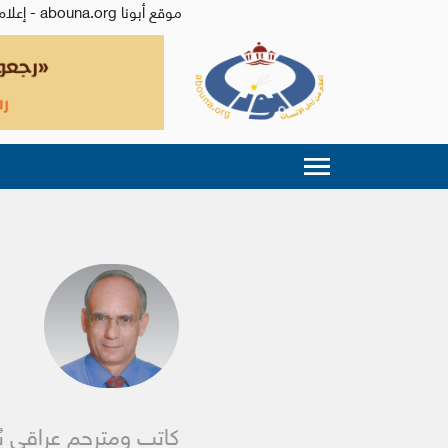
موقع أبونا abouna.org - إعلام من أجل الإنسان | يصدر عن المركز الكاثوليكي للدراسات والإعلام في الأردن - رئيس التحرير: الأب د.رفعت بدر
كاتب ومترجم عراقي يُ