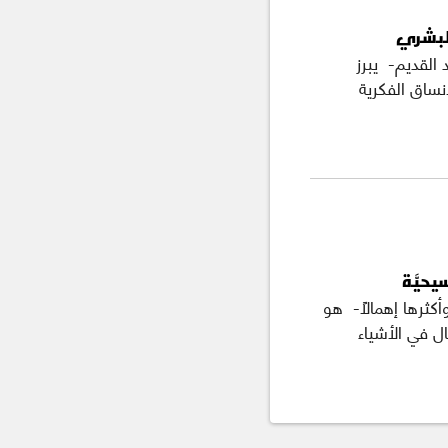
البشري
القديم- يبرز
نساق الفكرية
سيحيَّة
 وأكثرها إهمالًا- هو
ال في الأشياء