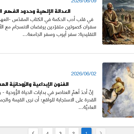
العدالة الإلهية وحدود الفهم 
في قلب أدب الحكمة في الكتاب المقدّس -العهد 
سفران كصوتين متفرّدين يرفضان الانسجام مع الأ
التقليدية: سفر أيوب وسفر الجامعة…
2026/06/02
الفنون الإبداعية والرُّوحانيَّة الم
إنَّ أحدَ أهمِّ العناصر في بدايات الحياة الرُّوحية -
القدرة على الاستجابة للواقع؛ أن نرى القيمة والجم
العاديَّة…
4
3
2
1