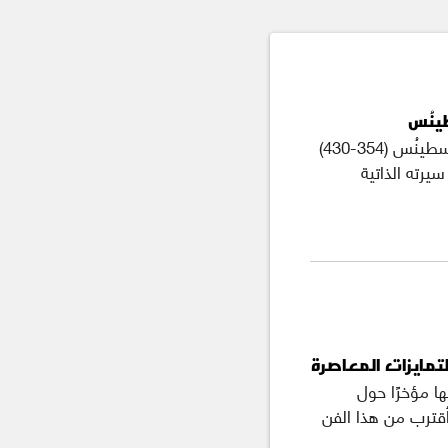
ينُس
يُعدّ كتاب «الاعترافات» أشهر أعمال القديس أوغسطينُس (354-430)
ه بين عامي 397 و400. وهو سيرته الذاتية
لتمايزات المعاصرة
ها مؤخرًا حول
أقترب من هذا الفن