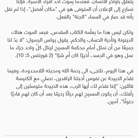
يتعلق بأواخر الانسان. فعندما يموت أحد أفراد الأسرة، فإننا
نسارع إلى الإعلان أن المتوفى هو في "مكان أفضل"، إذا لم نقل
بأنه قد صار في السماء "الجنة" بالفعل.
ولكن ليس هذا ما يعلّمه الكتاب المقدس. فبعد الموت هناك
الدينونة وتأدية الحساب والحكم. يقول بولس الرسول: "لا بدّ لنا
جميعًا من أن نمثل أمام محكمة المسيح لينال كلُ واحد جزاء ما
عمل وهو في الجسد، أخيرًا كان أم شرًا" (2 قورنتس 5: 10).
في هذا اليوم، نلتجىء الى رحمة الله ومحبته اللامحدودة، وفيما
نقدّم الذبيحة عن نفوس أحبتنا الراقدين، نصلي مع الكنيسة
قائلين: "إننا نقدّم لك أيها الرب، هذه الذبيحة متوسلين إلى
رأفتك، أن يكون المسيح لهم ديانًا رحيمًا بعد أن كان لهم فاديًا
حنونًا". آمين.