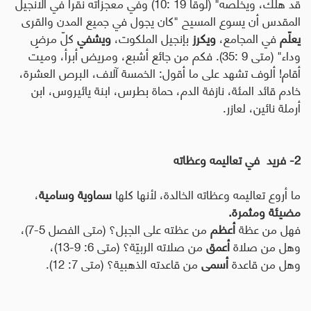
قد هلك، ويخلّصه" (لوقا 19 :10) وفي معجزاته نقرأ في الانجيل
المقدس أن يسوع المسيح "كان يجول في جميع المدن والقرى
يعلّم
في المجامع،
ويكرز
بإنجيل الملكوت،
ويشفي
كلّ مرضٍ
وداء" (متى 9 :35). فكم من جائع أشبع، ومريض أبرأ، وميت
أقام! ألوف تشهد على ما أقول: الخمسة آلاف، البرص العشرة،
خادم قائد المئة، نازفة الدم، حماة بطرس، ابنة يائيروس، ابن
أرملة نائين، لعازر.
2- فريد في تعاليمه وعظاته
ما أروع تعاليمه وعظاته الخالدة، لأنها كلها
سماوية وسامية
،
مضيئة ومثمرة.
فهل من عظة
أعظم
من عظته على الجبل؟ (متى الفصل 5-7)،
وهل من صلاة
أعمق
من صلاته الربيّة؟ (متى 6: 9-13)،
وهل من قاعدة
أسمى
من قاعدته الذهبية؟ (متى 7: 12).