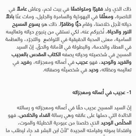
ذاك الذي ولد
فقيرًا ومتواضعًا
في بيت لحم، وعاش
عاملاً
في
الناصرة،
ومعلّمًا
في اليهودّية والسامرة والجليل، ومات عنّا
باذلاً
حياته لأجل خلاصنا، وقام
حيًّا وظافرًا
. ذاك هو
يسوع المسيح
النور والحياة
، نُخبركم عنه، لكي نستقي من ينبوع حياته وتعاليمه
السامية، معنى المحبة الحقيقية في التواضع والتجرّد، والعظمة
في العطاء والخدمة، والبطولة في الأمانة والحقّ. إنّ السيد
المسيح في شخصيته وحياته يصفه
الكتاب المقدس
بالعجيب
والفريد والوحيد
، فهو
عجيب
في أعماله ومعجزاته، و
فريد
في
تعاليمه وعظاته،
وحيد
في شخصيتّه وصفاته.
1- عجيب في أعماله ومعجزاته
إنّ السيد المسيح عجيب حقًا في أعماله ومعجزاته و رسالته
الخالدة التي حملها على عاتقه وهي رسالة
الفداء والخلاص
، فهو
المخلّص الوحيد
الذي خلصنا من عبودية الخطيئة والموت،
وافتدانا بموته وقيامته المجيدة "لأنّ ابن البشر قد جاء ليطلب ما