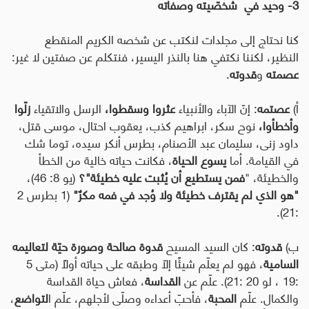
3- وحيد في شخصّيته وصفاته
كنا نحتاج إلى مجلدات لنكتب عن شخصه الكريم المنقطع
النظير، لكننا نكتفي هنا بالنذر اليسير، فنتكلم عن صفتين لا غير:
عصمته
و
قدوته
.
أ)
عصتمه
: إنّ الآباء والأنبياء
عثروا وسقطوا،
الرسل والاتقياء
زلّوا
وأخطأوا،
نوح سكر، ابراهيم كذب، يعقوب احتال، موسى قتل،
داود زنى، سليمان عبد الأصنام، بطرس أنكر سيده، توما شك
في القيامة. أما
يسوع الحياة
، فكانت حياته خالية من الخطأ
والخطيئة، "
فمن يستطيع أن يُثبت عليه خطيئة"؟
(يو 8: 46)،
"هو الذي لم يقترف خطيئة
ولا وُجد في فمه مكرٌ"
(1 بطرس 2
:21).
ب)
قدوته
: كان السيد المسيح
قدوة صالحة وصورة حيّة لتعاليمه
السامية
، فهو لم يعلّم شيئًا إلاّ وطبقه على حياته أولاً (متى 5
:19 ، لو 20 :21). علّم عن
القداسة
، فعاش حياة القداسة
والكمال. علّم
المحبة
، فأحبّ أعداءه وصلّى لأجلهم، علّم ا
لتواضع
،