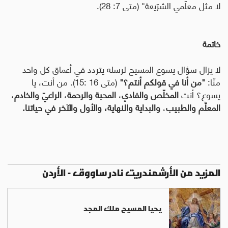
لا مثل معلّمي الشرّيعة" (متى 7: 28).
خاتمة
لا يزال سؤال يسوع المسيح لرسله يتردد في أعماق كل واحد
منّا:
"من أنا في قولكم أنتم؟"
(متى 16 :15).
من أنت، يا
يسوع؟ أنت
المخلّص والفادي
،
المحبة والرحمة
،
الراعيّ والخادم
،
المعلّم والطبيب
،
والبداية والنهاية، والأول والآخر في حياتنا.
المزيد من الأرشمندريت نادر ساووق - الأردن
يحيا المسيح ملك المجد