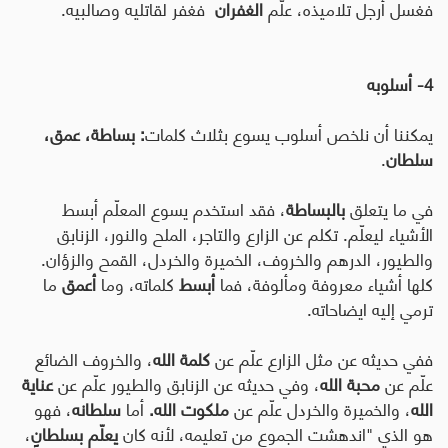
فغسل أرجل تلاميذه، علّم
الغفران
فغفر لقاتليه وصالبيه.
4- أسلوبه
يمكننا أن نلخص أسلوب يسوع بثلاث كلمات
: بساطة، عمق،
سلطان
.
في ما يتعلق
بالبساطة
، فقد استخدم يسوع المعلّم أبسط
الأشياء ليعلّم. تكلم عن الزارع والتاجر، الملح والنور، الزنابق
والطيور، الدرهم والخروف، الخميرة والخردل، القمح والزؤان.
كلها أشياء معروفة ومألوفة، فما
أبسط
كلماته، وما
أعمق
ما
ترمي إليه ايضاحاته.
ففي حديثه عن مثل الزارع علّم عن
كلمة الله
، والخروف الضائع
علّم عن
محبة الله
، وفي حديثه عن الزنابق والطيور علّم عن
عناية
الله
، والخميرة والخردل علّم عن
ملكوت الله.
أما
سلطانه
، فهو
هو الذي "اندهشت الجموع من تعليمه، لأنه كان
يعلّم بسلطانٍ
،