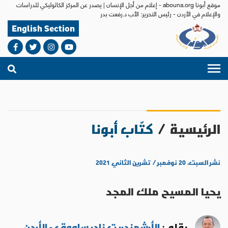
موقع أبونا abouna.org - إعلام من أجل الإنسان | يصدر عن المركز الكاثوليكي للدراسات
والإعلام في الأردن - رئيس التحرير: الأب د.رفعت بدر
English Section
الرئيسية
/
كتّاب أبونا
نشر السبت، ٢٠ نوفمبر / تشرين الثاني ٢٠٢١
يحيا المسيح ملك المجد
بقلم :
الأرشمندريت نادر ساووق - الأردن