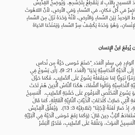
المَسيحِ بِالآبِ لا يَنْقَطِعُ بِتَجَسُّدِهِ
.
وَيُوضِحُ القِدِّيسُ
وَ حاضِرٌ في كُلِّ مَكانٍ، في السَّماءِ وَفي الأَرضِ، لأَنَّ اللاهُوتَ
الوَحيدُ بَيْنَ السَّماءِ وَالأَرضِ، لأَنَّهُ وَحْدَهُ نَزَلَ مِنَ السَّماءِ
لإِنْسانِ، وَهُوَ وَحْدَهُ يَكْشِفُ سِرَّ السَّماءِ وَيَمْنَحُنا الحَياةَ
ن يُرفَعَ ابنُ الإِنسان
ٱلوارِدِ فِي سِفْرِ ٱلْعَدَد ِ
"
صَنَعَ مُوسى حَيَّةً مِن نُحاسٍ
َى ٱلْحَيَّةِ ٱلنُّحَاسِيَّةِ يَحْيَا
"
(ٱلْعَدَد 21: 9). رَأَى يَسُوعُ فِي
مْزًا نَبَوِيًّا لِمَا سَيَفْعَلُهُ يَسُوعُ عَلَى ٱلصَّلِيبِ. فَكَمَا حَوَّلَ
َّةِ ٱلنُّحَاسِيَّةِ وَنَالُوا ٱلشِّفَاءَ، هَكَذَا ٱلنَّاسُ ٱلَّذِينَ هُمْ تَحْتَ
ِم نَحْوَ يَسُوعَ ٱلْمُخَلِّصِ ٱلْمَرْفُوعِ عَلَى خَشَبَةِ ٱلصَّلِيبِ
.
ٱلْمَسِيحُ
 ٱلَّتِي صَارَتْ كَلَدَغَاتِ ٱلْحَيَّاتِ ٱلنَّارِيَّةِ ٱلْقَاتِلَةِ، كَمَا قَالَ
، إِذْ صَارَ لَعْنَةً لِأَجْلِنَا
"
(غَلَاطِيَّة 3: 13). وَيُعَلِّقُ ٱلْقِدِّيسُ
َادَهُ ٱلرَّبُّ حِينَ قَالَ: (وَكَمَا رَفَعَ مُوسَى ٱلْحَيَّةَ فِي ٱلْبَرِّيَّةِ
ٱلْمَسِيحُ ٱلْمَوْتَ، وَعَلَّقَهُ عَلَى ٱلصَّلِيبِ، فَتَحَرَّرَ ٱلْبَشَرُ