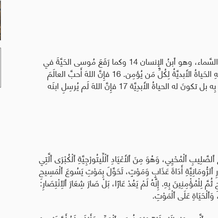
13 فما مِن أَحَدٍ يَصعَدُ إِلى السَّماء، إِلاَّ الَّذي نَزَلَ مِنَ السَّماء، وهو ٱبنُ الإِنسان 14 وكما رَفَعَ مُوسى الحَيَّةَ في
لِتَكونَ بهِ الحَياةُ الأَبديَّةُ لِكُلِّ مَن يُؤمِن. 16 فإِنَّ اللهَ أَحبَّ العالَمَ
حتَّى إِنَّه جادَ بِابنِه الوَحيد لِكَي لا يَهلِكَ كُلُّ مَن يُؤمِنُ بِه بل تكونَ له الحياةُ الأَبدِيَّة 17 فإِنَّ اللهَ لَم يُرسِلِ ابنَه
 ٱلصَّلِيبِ ٱلْمُحْيِي، وَهُوَ مِنَ ٱلأَعْيَادِ ٱلْلِّيتُورْجِيَّةِ ٱلْكُبْرَى ٱلَّتِي
ِ ٱلرُّومَانِيَّةِ أَدَاةَ عَذَابٍ وَمَوْتٍ، تَحَوَّلَ بِمَوْتِ يَسُوعَ ٱلْمَسِيحِ
حِ ثُمَّ لِلْمُؤْمِنِينَ بِهِ. إِنَّهُ لَمْ يَعُدْ عَارًا، بَلْ صَارَ شِعَارَ ٱلِٱنْتِصَارِ:
، وَٱلْحَيَاةِ عَلَى ٱلْمَوْتِ
.