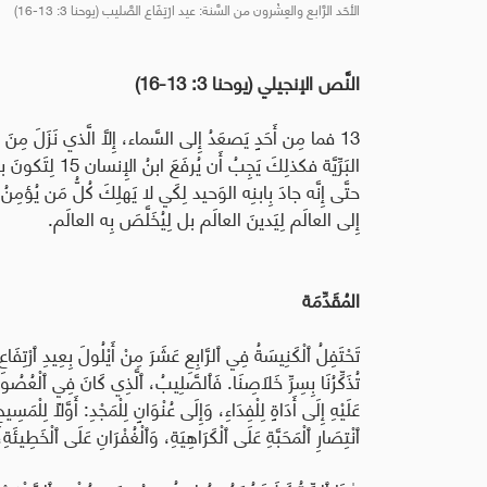
الأحَد الرَّابع والعِشْرون من السَّنة: عيد ارْتِفَاع الصَّليب (يوحنا 3: 13-16)
النَّص الإنجيلي (يوحنا 3: 13-16)
البَرِّيَّة فكذلِكَ يَجِبُ أَن يُرفَعَ ابنُ الإِنسان
15
إِلى العالَم لِيَدينَ العالَم بل لِيُخَلَّصَ بِه العالَم.
المُقَدِّمَة
تَحْتَفِلُ ٱلْكَنِيسَةُ فِي ٱلرَّابِعِ عَشَرَ مِنْ أَيْلُولَ بِعِيدِ ٱرْتِفَاعِ
تُذَكِّرُنَا بِسِرِّ خَلَاصِنَا. فَٱلصَّلِيبُ، ٱلَّذِي كَانَ فِي ٱلْعُصُور
عَلَيْهِ إِلَى أَدَاةٍ لِلْفِدَاءِ، وَإِلَى عُنْوَانٍ لِلْمَجْدِ: أَوَّلًا لِلْمَسِي
ٱنْتِصَارِ ٱلْمَحَبَّةِ عَلَى ٱلْكَرَاهِيَةِ، وَٱلْغُفْرَانِ عَلَى ٱلْخَطِيئَةِ