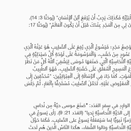
ِّيَّةِ فَكَذٰلِكَ يَجِبُ أَنْ يُرْفَعَ ٱبْنُ ٱلْإِنْسَانِ
"
(يُوحَنَّا 3: 14).
انَ لِي مِنَ ٱلْمَجْدِ عِنْدَكَ قَبْلَ أَنْ يَكُونَ ٱلْعَالَمُ
"
(يُوحَنَّا 17:
ضِعُ مَجْدٍ؛ فَيَسُوعُ ٱلَّذِي رُفِعَ عَلَى ٱلصَّلِيبِ هُوَ عَيْنُهُ ٱلَّذِي
َى عَمُودٍ مِنْ خَشَبٍ، وَٱلْمَرْسُومَةُ عَلَى لَوْحَةِ كُلِّ صَيْدَلِيَّةٍ فِي
َيَّةِ ٱلنُّحَاسِيَّةِ ٱلَّتِي صَنَعَهَا مُوسَى لِيَشْفِيَ ٱللَّهُ كُلَّ مَنْ نَظَرَ
نَنْظُرَ إِلَى يَسُوعَ ٱلْمَسِيحِ ٱلْمُعَلَّقِ عَلَى خَشَبَةِ ٱلصَّلِيبِ، فَهُوَ ٱلطَّبِيبُ
َوْتِ. كَمَا جَاءَ فِي ٱلرِّسَالَةِ إِلَى ٱلْعِبْرَانِيِّينَ
: "
مُحَدِّقِينَ إِلَى
ٱلْمَعْرُوضِ عَلَيْهِ، تَحَمَّلَ ٱلصَّلِيبَ مُسْتَخِفًّا بِٱلْعَارِ، ثُمَّ جَلَسَ
 الوارِدِ في سِفرِ العَدَد
:
"
صَنَعَ موسى حيَّةً مِن نُحاسٍ
لى الحَيَّةِ النُّحاسيَّةِ يَحيا
"
(العَدَد 21: 9). رَأى يَسوعُ في
ًا نَبويًّا لِما سَيَفعَلُهُ يَسوعُ على الصَّليب. فَكَمَا حَوَّلَ
ةِ النُّحاسيَّةِ ونالوا الشِّفاء، هكَذا النّاسُ الَّذينَ هُم تَحتَ