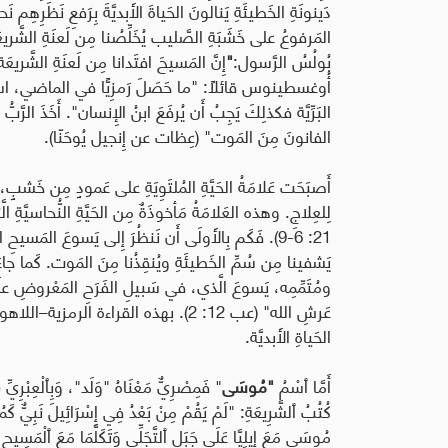
دَينونَةِ الخَطيئَةِ يَنالونَ الحَياةَ الأَبديَّةَ بِرَفعِ نَظَرِه
المَرفوعُ على خَشَبَةِ الصَّليب يُخَلِّصُنا مِن لَعنَةِ الشَّريعَةِ
بُولُسُ الرَّسول
:
"
أُوغسطينوس قائلاً
:
"
ما حَصَلَ رَمزِيًّا في الماضي، است
البَرِّيَّة فكذلِكَ يَجِبُ أَن يُرفَعَ ابنُ الإِنسان". أَخَذَ الرّ
الفانونَ مِنَ المَوت
"
(عِظات عن إِنجيل يُوحَنّا).
أَصبَحَت عَلامَةُ الحَيَّةِ المُلتَوِيَةِ على عَمودٍ مِن خَشبٍ
لِلعِلاجِ. وهذه العَلامَةُ مَأخوذَةٌ مِن الحَيَّةِ النُّحاسيَّةِ 
21: 6-9). فَكَم بِالأَولَى أَن نَنظُرَ إِلى يَسوعَ المَس
يَشفينا مِن سُمِّ الخَطيئَةِ ويُنقِذُنا مِنَ المَوت. كَما جاءَ 
ومُتَمِّمِه، يَسوعَ الَّذي، في سَبيلِ الفَرَحِ المَعْروضِ علَيه،
عَرشِ الله
"
(عب 12: 2). بهذه القراءة الرمزية–ال
الحَياةِ الأَبديَّة
.
أَمَّا ٱسْمُ
"مُوسَى
" فَمِصْرِيٌّ مَعْنَاهُ "وَلَد"، وَبِٱلْعِبْرِيِّ
מ
كُتُبُ ٱلشَّرِيعَةِ
: "
لَمْ يَقُمْ مِنْ بَعْدُ فِي إِسْرَائِيلَ نَبِيٌّ كَم
مُوسَى مَعَ إِيلِيَّا عَلَى جَبَلِ ٱلتَّجَلِّي وَتَكَلَّمَا مَعَ ٱلْمَسِيحِ (لُوق