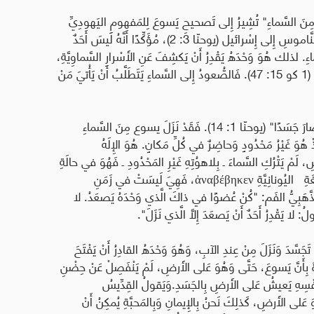
لَ مِنَ السَّماءِ" تُشِيرُ إِلى تَصحيحِ يَسوعَ لِلمَفهومِ اليَهودِيِّ
الخاطِئ، القائِلِ إِنَّ موسى صَعِدَ إِلى السَّماءِ وَنَزَلَ بِالنَّاموسِ إِلى إِسْرائيل (يوحنّا 3: 2)، مُؤَكِّدًا أَنَّهُ لَيسَ أَحَدٌ
ماءِ. لذلك هُوَ وَحْدَهُ يَقْدِرُ أَنْ يَكشِفَ عَنِ الأَسْرارِ السَّماوِيَّةِ،
4)
.
فَالصُّعودُ إِلى السَّماءِ يَتَطَلَّبُ أَنْ يَأْتيَ مَنْ
" تُشِيرُ إِلى "الكَلِمَةُ صارَ جَسَدًا" (يوحنّا 1: 14). فَقَدْ نَزَلَ يسوع مِنَ السَّماءِ
ذْ هُوَ غَيْرُ مَحْدُودٍ وَحاضِرٌ في كُلِّ مَكانٍ. هُوَ الإِلَهُ
، لَمْ يَتْرُكِ السَّماءَ ـ بِلاهوُتِهِ غَيْرِ المَحْدُودِ ـ فَهُوَ في حالَةِ
ةِ اليُونانِيَّةِ
ἀναβέβηκεν
، فَهِيَ لَيسَتْ في زَمَنِ
ذَّهَبِيُّ الفَم: "كُنْ عُضوًا في ذاكَ الَّذي وَحْدَهُ يَصعَدُ. لا
لا يَقْدِرُ أَحَدٌ أَنْ يَصعَدَ إِلَّا الَّذي نَزَلَ".
َّدَ وَنَزَلَ مِنْ عِندِ الآبِ، وَهُوَ وَحْدَهُ القادِرُ أَنْ يَفْتَحَ
َةَ بِأَنَّ يَسوعَ، حَتَّى وَهُوَ عَلى الأَرضِ، لَمْ يَنْفَصِلْ عَنْ حِضْنِ
 نَفْسِهِ يَعيشُ عَلى الأَرضِ بِالجَسَدِ
.
وَيَقولُ القِدِّيسُ
الأَرضِ، كَذلِكَ نَحنُ بِالإِيمانِ وَبِالمَحبَّةِ يُمكِنُ أَنْ