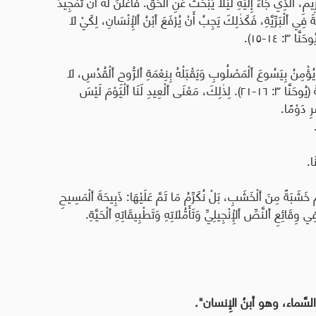
َّذِي جَاءَ إِلَيْهِ لَيْلًا يَبْحَثُ عَنِ ٱلْحَقِّ. فَأَعْلَنَ لَهُ أَنَّ تَمْجِيدَ
ِي ٱلْبَرِّيَّةِ، فَكَذٰلِكَ يَجِبُ أَنْ يُرْفَعَ ٱبْنُ ٱلْإِنْسَانِ، لِكَيْ لَا
٣: ١٤-١٥)
.
ُؤْمِنُ بِيَسُوعَ ٱلْمَصْلُوبِ وَيَقْبَلْهُ بِنِعْمَةِ ٱلرُّوحِ ٱلْقُدُسِ، لَا
يَهْلِكْ بَلْ يُصْبِحْ إِنْسَانًا جَدِيدًا، يَعِيشُ حَيَاةَ ٱللَّهِ ٱلْأَبَدِيَّةَ (يُوحَنَّا ٣: ١٦-٢١). لِذٰلِكَ، مَعْنَى ٱلْعِيدِ لَنَا ٱلْيَوْمَ لَيْسَ
رِ دَوْمًا
.
َا.
مُ خَشَبَةً مِنَ ٱلْخَشَبِ، بَلْ نُكَرِّمُ مَا تَمَّ عَلَيْهَا: ذَبِيحَةَ ٱلْمَسِيحِ
قَائِعِ ٱلنَّصِّ ٱلْإِنْجِيلِيِّ وَتَأَمُّلَاتِهِ وَتَطْبِيقَاتِهِ ٱلْحَيَّةِ
.
".