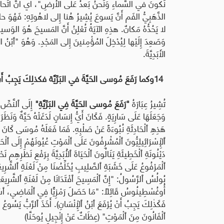
نَكونَ في السَّماءِ وَنَحنُ بَعدُ عَلى الأَرضِ"، أَي أَنَّ اتِّحادَ 
الذَّهَبِيُّ الفَم أَنَّ يَسوعَ يُشِيرُ هُنا إِلى لاهُوتِهِ: فَهُ
لا يَحُدُّهُ مَكانٌ
.
هذِهِ الآيَةُ تُعْلِنُ أَنَّ المَسيحَ هُوَ الوَسيطُ 
وَصَعِدَ إِلَيْها لِيُدْخِلَ المُؤْمِنينَ إِلى المَجْدِ. وَهُوَ "ٱبْنُ ا
الأَبَدِيَّةَ
.
14
وكما رَفَعَ مُوسى الحَيَّةَ في البَرِّيَّة فكذلِكَ يَجِبُ أَ
تُشِيرُ عِبَارَةُ
"
رَفَعَ مُوسى الحَيَّةَ فِي البَرِّيَّةِ
"
إِلَى ٱلنَّصِّ 
وَجَعَلَهَا عَلَى سَارِيَةٍ. فَكَانَ أَيُّ إِنسَانٍ لَدَغَتْهُ حَيَّةٌ وَنَظَرَ إِل
هَذِهِ ٱلْحَادِثَةِ نُبُوءَةً عَنْ صَلْبِهِ. فَمَا فَعَلَهُ مُوسَى كَانَ رَ
ٱلْإِسْرَائِيلِيُّونَ ٱلْمُشْرِفُونَ عَلَى ٱلْمَوْتِ عُيُونَهُمْ إِلَى ٱلْحَي
دَيْنُونَةِ ٱلْخَطِيئَةِ يَنَالُونَ ٱلْحَيَاةَ ٱلْأَبَدِيَّةَ بِرَفْعِ نَظَرِه
ٱلْمَرْفُوعُ عَلَى خَشَبَةِ ٱلصَّلِيبِ يُخَلِّصُنَا مِنْ لَعْنَةِ ٱلشَّرِيعَةِ
بُولُسُ ٱلرَّسُولُ
: "
إِنَّ ٱلْمَسِيحَ ٱفْتَدَانَا مِنْ لَعْنَةِ ٱلشَّرِيعَةِ
أُوغُسْطِينُوسُ قَائِلًا
: "
مَا حَصَلَ رَمْزِيًّا فِي ٱلْمَاضِي، ٱسْتَع
فَكَذٰلِكَ يَجِبُ أَنْ يُرْفَعَ ٱبْنُ ٱلْإِنْسَانِ). أَخَذَ ٱلرَّبُّ يَسُوعُ 
ٱلْفَانُونَ مِنَ ٱلْمَوْتِ
"
(عِظَاتٌ عَنْ إِنْجِيلِ يُوحَنَّا)