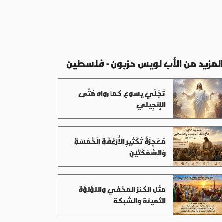
لمزيد من الأب لويس حزبون - فلسطين
تَجَلّي يسوع كما رواه مَتَّى
الإنجِيلي
مُعْجِزَةُ تَكْثِيرِ الأَرْغِفَةِ الْخَمْسَةِ
وَالسَّمَكَتَيْنِ
مثل الكنز المخفي واللؤلؤة
الثمينة والشبكة