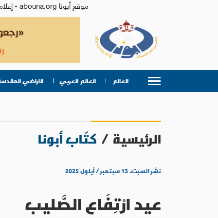
موقع أبونا abouna.org - إعلام من أجل الإنسان | يصدر عن المركز الكاثوليكي للدراسات والإعلام في الأردن - رئيس التحرير: الأب د.رفعت بدر
العالم
العالم العربي
الاراضي المقدسة
الرئيسية
/
كتّاب أبونا
نشر السبت، ١٣ سبتمبر / أيلول ٢٠٢٥
عيد ارْتِفَاع الصَّليب