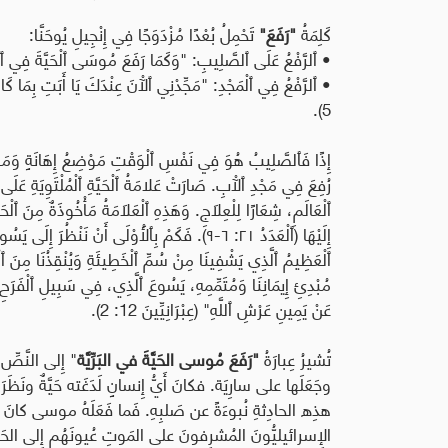
كَلِمَةُ
"
رَفَعَ
"
تَحْمِلُ بُعْدًا مُزْدَوَجًا فِي إِنْجِيلِ يُوحَنَّا
:
•
ٱلرَّفْعُ عَلَى ٱلصَّلِيبِ
: "
وَكَمَا رَفَعَ مُوسَى ٱلْحَيَّةَ فِي ٱلْبَر
•
ٱلرَّفْعُ فِي ٱلْمَجْدِ
: "
مَجِّدْنِي ٱلْآنَ عِنْدَكَ يَا أَبَتِ بِمَا كَ
5).
إِذًا فَٱلصَّلِيبُ هُوَ فِي نَفْسِ ٱلْوَقْتِ مَوْضِعُ إِهَانَةٍ وَمَوْ
رُفِعَ فِي مَجْدِ ٱلْآبِ
.
صَارَتْ عَلامَةُ ٱلْحَيَّةِ ٱلْمُلْتَوِيَةِ عَل
ٱلْعَالَمِ، شِعَارًا لِلْعِلَاجِ. وَهَذِهِ ٱلْعَلَامَةُ مَأْخُوذَةٌ مِنَ ٱلْح
إِلَيْهَا (ٱلْعَدَدُ ٢١: ٦-٩). فَكَمْ بِٱلْأَوْلَى أَنْ 
ٱلْعَظِيمُ ٱلَّذِي يَشْفِينَا مِنْ سُمِّ ٱلْخَطِيئَةِ وَيُنْقِذُنَا مِنَ ٱلْم
مُبْدِئِ إِيمَانِنَا وَمُتَمِّمِهِ، يَسُوعَ ٱلَّذِي، فِي سَبِيلِ ٱلْفَرَحِ 
عَنْ يَمِينِ عَرْشِ ٱللَّهِ
"
(عِبْرَانِيِّينَ 12: 2).
تُشيرُ عِبارَةُ
"رَفَعَ مُوسى الحَيَّةَ في البَرِّيَّة
" إِلى النَّصِّ
وجَعَلَها على سارِيَة. فكانَ أَيُّ إِنسانٍ لَدَغَته حَيَّةٌ ونَظَرَ إِ
هذِه الحادِثةِ نُبوءَةً عن صَلبِهِ. فَما فَعَلَهُ موسى كانَ رَمز
الإِسرائيليُّونَ المُشرِفونَ على المَوتِ عُيونَهُم إِلى الحَيَّ