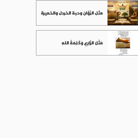
مثل الزُؤان وحبة الخردل والخميرة
مَثَلُ الزّارِعِ وَكَلِمَةُ اللهِ