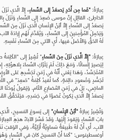
عِبارَةُ:
"فَما مِن أَحَدٍ يَصعَدُ إِلى السَّماءِ،
إِلَّا الَّذي نَزَ
يَصعَدُ إِلى السَّماءِ إِلَّا ٱبْنُ الإِنْسانِ الَّذي نَزَلَ مِنَ السَّ
وَيَحْمِلَ المُؤْمِنينَ إِلى السَّماءِ، وَيُقَدِّمَ لَهُم إِرادَةَ الآب (1 كو 15: 7
لَهُ الحَقُّ وَالأَصْلُ فيها، أَيِ الآتي مِنَ السَّماءِ نَفْسِهِ
.
عِبارَةُ:
"إِلَّا الَّذي نَزَلَ مِنَ السَّماءِ
لِيَصيرَ إِنْسانًا، وَمَعَ ذلِكَ لَمْ يَتْرُكِ السَّماءَ بِلاهوُتِهِ، إِ
المُتَجَسِّدُ، وَهَذا يَعْني أَنَّهُ في زَمَنِ تَجَسُّدِهِ عَلى الأَرضِ
تَجَسُّدٍ وَصُعودٍ دائِمَةٍ، كَما تُفيدُ كَلِمَةُ "صَعِدَ" في اللُّغَ
الماضِي، بَلْ في زَمَنِ المُضارِعِ التّام
.
وَيَقولُ يُوحَنّا ال
يَصعَدُ إِلَّا الَّذي يَكونُ عُضوًا في جَسَدِهِ، فيَتَحَقَّقُ القَولُ: 
وَتُشِيرُ عِبارَةُ
"ٱبْنُ الإِنْسانِ"
إِلى يَسوعَ المَسيحِ، الَّذي تَجَس
بابَ السَّماءِ وَيَقودَ إِلَيْها. وَقَدْ فَسَّرَ الآباءُ هذِهِ العِبار
الآبِ. أَي أَنَّ لَهُ طَبيعَةً سَماوِيَّةً أَزَلِيَّةً، وَفي الوَقتِ
أوغسطينوس: "كَمَا أَنَّ المَسيحَ كانَ في السَّماءِ وَهُوَ عَلى 