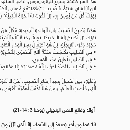
هٰذَا ٱلسِّرُّ كَشَفَهُ يَسُوعُ لِنِيقُودِيمُوسَ، عُضْوِ ٱلسَّنْهَدْرِيمِ، ٱل
ٱبْنِ ٱلْإِنْسَانِ سَيَتِمُّ بِٱلصَّلِيبِ
:
"َوكَمَا رَفَعَ مُوسَى ٱلْحَيَّةَ ف
يَهْلِكَ كُلُّ مَنْ يُؤْمِنُ بِهِ، بَلْ تَكُونَ لَهُ ٱلْحَيَاةُ ٱلْأَبَدِيَّةُ" (يُوحَنَّا 
هٰكَذَا يُصْبِحُ ٱلصَّلِيبُ بَابَ ٱلْوِلَادَةِ ٱلْجَدِيدَةِ: فَكُلُّ مَنْ ي
مُجَرَّدَ ذِكْرَى تَارِيخِيَّةٍ، بَلْ هُوَ ٱحْتِفَالٌ بِسِرِّ ٱلْفِدَاءِ ٱلْحَاضِ
•
فِي ٱلصَّلِيبِ نَكْتَشِفُ مَحَبَّةَ ٱللَّهِ ٱلْقُصْوَى لِلْبَشَرِيَّةِ
.
•
فِي ٱلصَّلِيبِ نُعَايِنُ مَجْدَ ٱلْمَسِيحِ
.
•
فِي ٱلصَّلِيبِ نَتَجَدَّدُ نَحْنُ، لِأَنَّهُ مَصْدَرُ رَجَائِنَا وَخَلَاصِن
وَعَلَيْهِ، حِينَ نَحْتَفِلُ بِعِيدِ ٱرْتِفَاعِ ٱلصَّلِيبِ، نَحْنُ لَا نُكَرِّ
ٱلَّتِي خَلَّصَتِ ٱلْعَالَمَ. وَمِنْ هُنَا تَكْمُنُ أَهَمِّيَّةُ ٱلْغَوْصِ فِي وِ
أولاً: وقائع النص الإنجيلي (يوحنا 3: 14-21)
13 فما مِن أَحَدٍ يَصعَدُ إِلى السَّماء، إِلاَّ الَّذي نَزَلَ مِنَ السَّماء، وهو ٱبنُ الإِنسان