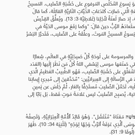
ِم نَحوَ يَسوعَ المُخَلِّصِ المَرفوعِ على خَشَبَةِ الصَّليب
.
المَسيحُ
 الَّتي صَارَت كَلدَغاتِ الحَيَّاتِ النّاريَّةِ القاتِلَة، كَما قالَ
إِنَّ المَسيحَ افتَدانا مِن لَعنَةِ الشَّريعَة، إِذ صارَ لَعنَةً لأَجْلِنا (غَلاطِيَّة 3: 13). ويُعلِّقُ القِدِّيسُ
َعادَهُ الرَّبُّ حينَ قالَ: "وكما رَفَعَ موسى الحَيَّةَ في
َبُّ يَسوعُ المسيحُ المَوتَ، وعلَّقَهُ على الصَّليب، فَتَحرَّرَ البَشرُ
، والمرسومة على لَوحَةِ كُلِّ صَيدَلِيَّةٍ في العالَم، شِعارًا
الَّتي صَنَعَها موسى لِيَشفي اللهُ كُلَّ مَن نَظَرَ إِلَيها (العَدَد
يحِ المُعَلَّقِ على خَشَبَةِ الصَّليب، فَهُو الطَّبيبُ العَظيمُ الَّذي
في الرِّسالَةِ إِلى العِبرانيِّين
:
"
مُحَدِّقينَ إِلى مُبدِئِ إِيمانِنا
 تَحَمَّلَ الصَّليبَ مُستَخِفًّا بِالعَار، ثُمَّ جَلَسَ عن يَمينِ
لاهوتية، يُصبِح الصَّليبُ ليس عَلامَةَ مَوتٍ فَقط، بَل بَابًا إلى
ֹשֶׁה
مَعْنَاهُ "مُنْتَشَل". وَهُوَ قَائِدُ ٱلْأُمَّةِ ٱلْعِبْرَانِيَّةِ، وَتَصِفُهُ
ُوسَى ٱلَّذِي عَرَفَهُ ٱلرَّبُّ وَجْهًا لِوَجْهٍ
"
(تَثْنِيَة 34: 10). ظَهَرَ
َا 9: 31)
.