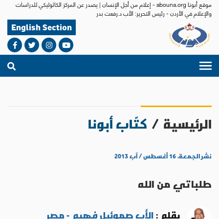
موقع أبونا abouna.org - إعلام من أجل الإنسان | يصدر عن المركز الكاثوليكي للدراسات
والإعلام في الأردن - رئيس التحرير: الأب د.رفعت بدر
English Section
الرئيسية
/
كتّاب أبونا
نشر الجمعة، ١٦ أغسطس / آب ٢٠١٣
طلباتي من الله
بقلم :
الأب صموئيل فهيم - مصر