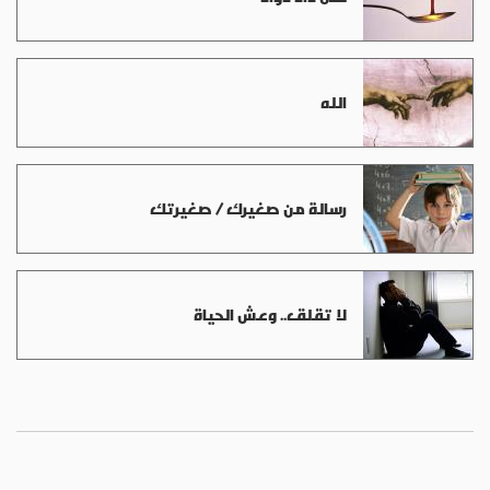
الله
رسالة من صغيرك / صغيرتك
لا تقلق.. وعش الحياة