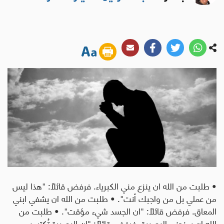
• طلبت من الله ان ينزع مني الكبرياء. فرفض قائلاً: "هذا ليس
من عملي بل من واجبك أنت". • طلبت من الله ان يشفي ابني
المعاق. فرفض قائلاً: "ان الجسد شيء مؤقت". • طلبت من
الله ان يمنحني البصيرة. فرفض قائلاً: "ان البصيرة تُكتسب