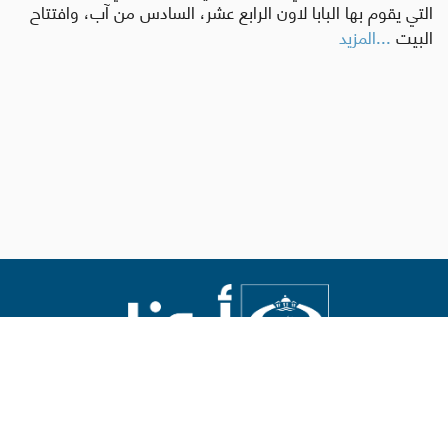
التي يقوم بها البابا لاون الرابع عشر، السادس من آب، وافتتاح
البيت
...المزيد
Abouna.org
يصدر عن المركز الكاثوليكي للدراسات والإعلام في الأردن
رئيس التحرير: الأب د.رفعت بدر