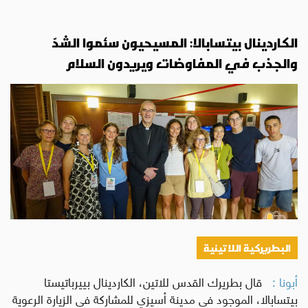
الكاردينال بيتسابالا: المسيحيون سئموا الشدّ
والجذب في المفاوضات ويريدون السلام
البطريركية اللاتينية
أبونا :
قال بطريرك القدس للاتين، الكاردينال بييرباتيستا
بيتسابالا، الموجود في مدينة أسيزي للمشاركة في الزيارة الرعوية