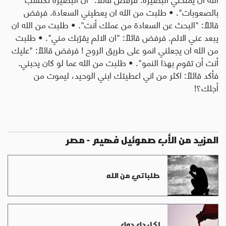
بالصعوبات". • طلبت من الله ان يعطيني السعادة. فرفض
قائلاً: "البحث عن السعادة من عملك أنت". • طلبت من الله ان
يبعد عني الالم. فرفض قائلاً: "ان الالم يقرّبك مني". • طلبت
من الله ان يجعلني انمو على طريق الروح ! فرفض قائلاً: "عليك
أنت أن تقوم بهذا النمو". • طلبت من الله عما لو كان يحبني.
فأكد قائلاً: اكثر من اني اعطيتك ابني الوحيد، ليموت من
أجلك؟!
المزيد من الأب صموئيل فهيم - مصر
طلباتي من الله
لكل داء دواء