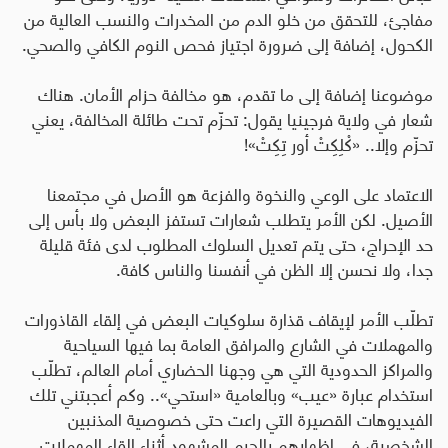
مفاجئ، للتحقق من خلو الدم من المخدرات والنسب العالية من
الكحول، إضافة إلى ضرورة اجتياز فحص النوم الكافي والصحي
.
موضوعنا إضافة إلى ما تقدم، هو مخالفة حزام الأمان. هناك
شعار في ولاية فرجينيا يقول: تحزّم تحت طائلة المخالفة، يعني
تحزّم وإلا.. «كْلِكِتْ أور تِكِتْ
»!
الاعتماد على الوعي والنخوة والفزعة هو الأصل في مجتمعنا
الأصيل. لكن الأمر يتطلب شعارات تستفز البعض ولا بأس إلى
حد الإحراج، حتى يتم تعديل السلوك المطلوب لدى فئة قليلة
جدا، ولا نحسن إلا الظن في أنفسنا والناس كافة
.
تطلّب الأمر لإيقاف قذارة سلوكيات البعض في إلقاء القاذورات
والمهملات في الشارع والمرافق العامة بما فيها السياحية
والمراكز الحدودية التي هي وجهنا الحضاري أمام العالم، تطلّب
استخدام عبارة «عيب» وبالعامية «استحي».. وكم أعجبتني تلك
الفيديوهات القصيرة التي راعت حتى خصوصية المذنبين
الشخصية، في إظهارهم بالجرم المشهود أثناء إلقاء المهملات