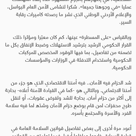
عمليا «في وجوهنا جميعا». شكرا لنشامى الأمن العام البواسل،
والإعلام الأردني الوطني الذي نشر ما رصدته كاميرات رقابة
السير
.
وبالقياس «على المسطرة» عينها، كم كان معبّرا ومؤثرا ذلك
القرار الحكومي الرشيد بترشيد الاستهلاك وضبط الإنفاق بكل ما
تضمنه من تفاصيل، بما فيها الوقود المخصص للمركبات
الحكومية واستخدام التدفئة في الوزارات والمؤسسات
الحكومية
.
شد الحزام فيه الأمان.. فيه أمننا الاقتصادي الذي هو جزء من
أمننا الاجتماعي. وبالتالي هو -كما في القيادة الآمنة أعلاه- بحاجة
إلى أكثر من حزام أمان. بحاجة للشد ولفرض عقوبات، أو لنقل
طرح محفزات لمن قام بوضع حزام الأمان وشدّه لما فيه سلامة
الفرد والأسرة والمجتمع بأسره
.
أعود مرة أخرى إلى بعض تفاصيل قوانين السلامة العامة في
قيادة السيارة، خارجها وداخلها أيضا. فمما تعلمته من القوانين