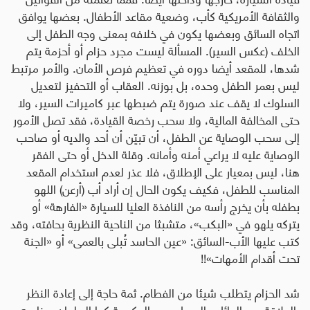
والثقافة الأمريكية كأب، وضعية مقاعد الأطفال. بعضها يوافق
اتجاه السائق وبعضها يكون في خلافه بمعنى وجه الطفل إلى
الخلف (عكس السير). المسألة ليست مجرد حزام أو أحزمة يتم
شدها، للمقعد أيضا دوره في تعظيم فرص الأمان. والأمر مرتبط
ليس بعمر الطفل وحده، بل بوزنه. العقاب أو التحفيز لتعديل
السلوك لا يقف عند صورة يتم ضبطها عبر كاميرات السير، ولا
حتى المخالفة المالية، ولا سحب رخصة القيادة، فقد تصل الأمور
إلى سحب الوصاية عن الطفل، أن تبيّن أن أحد والديه أو صاحب
الوصاية عليه لا يراعي أمنه وأمانه. وقلة الدخل أو حتى الفقر
هنا، ليس بمعيار على الإطلاق، فلا عذر لعدم استخدام المقعد
المناسب للطفل، فكيف يكون الحال إن أراد أب (أرعن) اللهو
بطفله بأن يخرج رأسه من النافذة العليا للسيارة «الفارهة» أو
يتركه يلهو في «البكب»، متشبثا من الناحية النظرية بحافته، وقد
كتب عليها الأب-السائق: «عين الحاسد تُبلى بالعمى» أو «الجنة
تحت أقدام الأمهات
»!!
شد الحزام يتطلب شيئا من الفطام. ثمة حاجة إلى إعادة النظر
بالعلاقة بين العائل والمعيل. دور الحكومة كما البرلمان بجناحيه