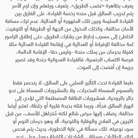
يعرف بظاهرة «غضب الطريق». يتعرف ويتعلم وإن لزم الأمر
يتم تدريب السائق قبل منحه رخصة القيادة، على الفارق بين
القيادة السليمة وبين تلك المتهورة أو العدائية. عدم ترك مسافة
الأمان مخالفة، وكذلك الدخول من الجهة أو الطريقة أو التوقيت
الخاطئ إلى مسرب (حارة) من يشارك الطريق. حتى إطلاق الزامور
ثمة مخالفة للإفراط أو العدائية في إيقاعه! القيادة العدائية مثلا
كفيلة بحرمان من يملك منحة -وليس حقا- الإقامة الدائمة،
فرصة اكتساب الجنسية. فالقيادة العدوانية جنحة وقد تصير
جريمة إن أفضت إلى الموت
.
طبعا القيادة تحت التأثير السلبي على السائق، لا ينحصر فقط
بالسموم المسماة المخدرات، ولا بالمشروبات المسماة على نحو
جائر بالروحية، فمشروبات الطاقة المصطنعة التي تؤدي إلى
انهيار السائق فجأة، وربما قتله بذبحة قلبية أو جلطة، تعتبر أيضا
مخالفة. يضاف إليها مرض شائع لكنه مُتجاهَل للأسف، من قبل
كثيرين في العلاج والوقاية والتوعية، ألا وهو حرمان النوم أو
سوء نوعيته. تلك مسألة في غاية الخطورة، بحيث يتم فحص
كباتن الطائرات وسوّاقي الشاحنات الثقيلة دوريا، وعلى نحو