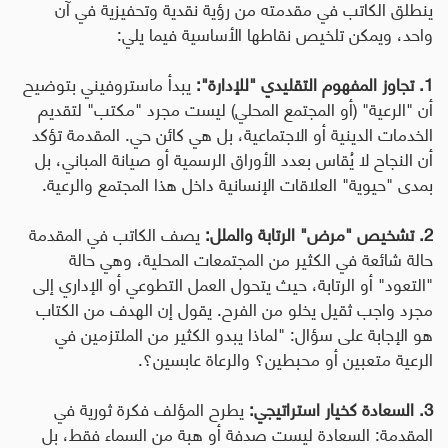
ينطلق الكاتب في مقدمته من رؤية نقدية وتحفيزية في آن
واحد، ويمكن تلخيص نقاطها الأساسية فيما يلي
:
1. تجاوز المفهوم التقليدي "للإدارة":
يبدأ ماستروفيني بتوضيح
أن "الرعية" (أو المجتمع المحلي) ليست مجرد "مكتب" لتقديم
الخدمات الدينية أو الاجتماعية، بل هي كائن حي. المقدمة تؤكد
أن النجاح لا يُقاس بعدد الأوراق الرسمية أو صيانة المباني، بل
بمدى "حيوية" العلاقات الإنسانية داخل هذا المجتمع والرعية
.
2. تشخيص "مرض" الرتابة والملل
:
يصف الكاتب في المقدمة
حالة شائعة في الكثير من المجتمعات المحلية، وهي حالة
"التعود" أو الرتابة، حيث يتحول العمل التطوعي أو الإداري إلى
مجرد واجب ثقيل يخلو من الفرح. يقول إن الهدف من الكتاب
هو الإجابة على سؤال: "لماذا يبدو الكثير من الملتزمين في
الرعية متعبين أو محبطين؟ والرعاة عابسين؟.
3. السعادة كخيار استراتيجي
:
يطرح المؤلف فكرة ثورية في
المقدمة: السعادة ليست صدفة أو هبة من السماء فقط، بل