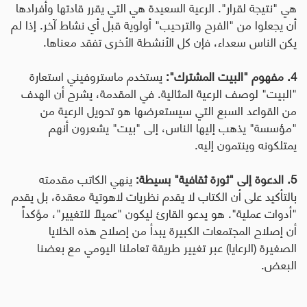
هي "نتيجة لقرار". الرعية السعيدة هي التي يقرر قادتها وأفرادها
أن يجعلوا من "الفرح والترحيب" أولوية قبل أي نشاط آخر. إذا لم
يكن الناس سعداء، فإن كل الأنشطة الأخرى تفقد معناها
.
4. مفهوم "البيت المشترك":
يستخدم ماستروفيني استعارة
"البيت" لوصف الرعية المثالية. في المقدمة، يشرح أن الهدف
من القواعد السبع التي سيستعرضها هو تحويل الرعية من
"مؤسسة" يذهب إليها الناس، إلى "بيت" يشعرون أنهم
يمتلكونه وينتمون إليه.
5. الدعوة إلى "ثورة ثقافية" بسيطة
:
ينهي الكاتب مقدمته
بالتأكيد على أن الكتاب لا يقدم نظريات لاهوتية معقدة، بل يقدم
"أدوات عملية". هو يدعو القارئ ليكون "عميلاً للتغيير"، مؤكداً
أن إصلاح المجتمعات الكبيرة يبدأ من إصلاح هذه الخلايا
الصغيرة (الرعايا) عبر تغيير طريقة تعاملنا اليومي مع بعضنا
البعض
.