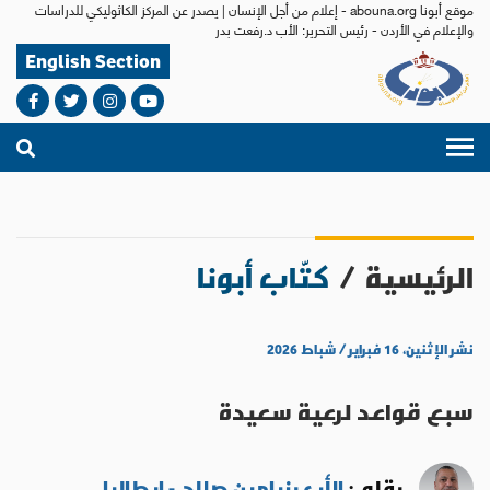
موقع أبونا abouna.org - إعلام من أجل الإنسان | يصدر عن المركز الكاثوليكي للدراسات
والإعلام في الأردن - رئيس التحرير: الأب د.رفعت بدر
English Section
الرئيسية
/
كتّاب أبونا
نشر الإثنين، ١٦ فبراير / شباط ٢٠٢٦
سبع قواعد لرعية سعيدة
بقلم :
الأب بنيامين صلاح - إيطاليا