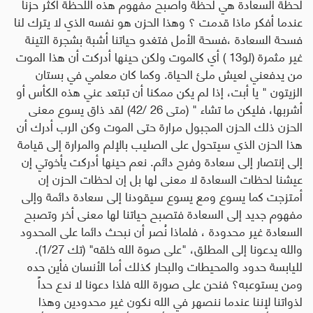
لحظة السعادة هي لحظة وأصبح مفهوم هذه اللحظة أكثر حزناً
عندما أفكر ماذا قدمت ؟ وهذا الحزن هو نفسه الذي لا يترك لنا
فسحة السعادة ،فسحة الأمل فتغدو حياتنا أشبة بشجرة التينة
غير مثمرة (لو13 ) أي كالموت ولكن حينها أدركت أن هذا الموت
من يدفعني لعيش ملئ الحياة. وكما كان معلمي في بستان
الزيتون " يا أبت، إذا لم يكن ممكنا أن تبتعد عني هذه الكأس أو
أشربها، فليكن ما تشاء " (متى 26 /42) لقد ذاق يسوع معنى
الحزن ذلك الحزن المجبول مرارة حتى الموت وكن الرب أدرك أن
هذا الحزن الذي سيتحول على الصليب بالإلم والمرارة إلى قيامة
إلى إنتصار إلى سعادة وفرح دائم. نعم حينها أدركت يأخوتي إن
عيشنا لحظات السعادة لا معنى لها بل إن لحظات الحزن إن
أمتزجت كما يسوع ومع يسوع سيقودنا إلى سعادة دائمة وإلى
مفهوم جديد إلى السعادة فتصبح حياتنا لها معنى أخر وتصبح
السعادة غير محدودة ، فلماذا نُصر أن نبحث دائما على المحدود
والله يدعونا إلى المطلق، "على صوة الله خلقه" (تك 1/27).
لليابسة حدود والمحيطات والبحار كذلك أما الأنسان فأين حده
ومن يستوعبه؟ فنحن على صورة الله فلذا دعونا لا ندع حداً
لذواتنا لإننا عندما ننصهر في الله نكون غير محدودين وهذا