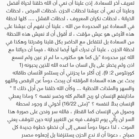
تعريف أخر للسعادة. إذن علينا أن نعي أن الله خلقنا لحياة أفضل
وعلينا أن نعي أن عيشنا لحظات الحزن ،لحظات المرض ، لحظات
الخيانة ، لحظات نكران المعروف ، لحظات الفشل .... كلها لحظة
في السعادة غير المحدودة من الله ، علينا أن نفهم أن عيشنا على
هذه الأرض هو عيش مؤقت ، لا أقول أن لا نعيش هذه اللحظة
من السعادة بل لنتفاعل مع الحاضر بكل قلبنا وقدرتنا وهكذا في
لحظة الحزن ، علينا أن ندرك أنها أيضا لحظة ، فيما أن حياتنا مع
الله غير محدودة "بل كما هو مكتوب ما لم تر عين ولم تسمع
اذن ولم يخطر على بال انسان ما اعده الله للذين يحبونه (1
كورنثوس 2: 9). إن أكثر ما يحزنني أن يستثمر الأنسان طاقاته
بحث عن هذه السعادة المؤقته أن يبحث دوماً عن الرقص واللهو
والسهر والملذات اللحظية ... وكأن الله خلقنا من أجل ذلك !! "
ماذاينفع الإنسان لو ربح العالم كله وخسر نفسه ؟ وماذا يعطي
الإنسان بدلاً لنفسه ؟ "(متى 16/22) أخوتي لا وجود لمحطة
وصول في الإنسان كما القطار ، فالله سر ونحن على صورة هذا
السر لن يأتي يوم تتوقف فيه عن التغيير لإنه حين تتوقف يعني
الموت ، لذا دعونا دوماً نسعى إلى أن نخطو خطوة جديدة كل
صباح ، دعونا أن لا ندع الحزن يستنزفنا بل إجعلوه مصدر