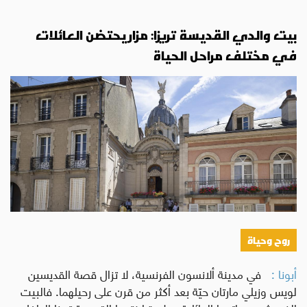
بيت والدي القديسة تريزا: مزار يحتضن العائلات
في مختلف مراحل الحياة
روح وحياة
أبونا :
في مدينة ألانسون الفرنسية، لا تزال قصة القديسين
لويس وزيلي مارتان حيّة بعد أكثر من قرن على رحيلهما. فالبيت