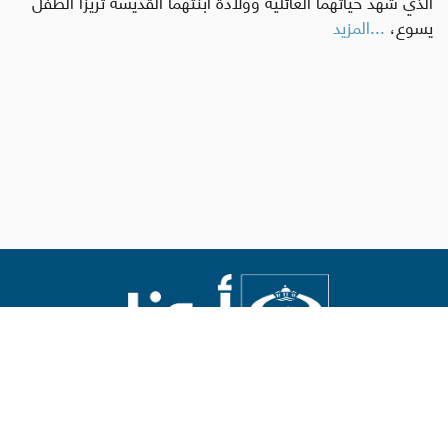
الذي شهد حياتهما العائلية وولادة ابنتهما القديسة تريزا الطفل
يسوع،
...المزيد
Abouna.org
يصدر عن المركز الكاثوليكي للدراسات والإعلام في الأردن
رئيس التحرير: الأب د.رفعت بدر