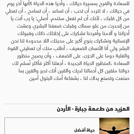
للسعادة والفرح بمسيرة حياتك ، وأحيا هذه الحياة كأنها أخر يوم
في حياتك ، لا تتردد أن تحب ، أن تساعد ، أن تسامح ، أن تعطي
من كل قلبك ، لأنك أن لم تفعل ستندم. أُصلي: يا رب أنت يا
من إنحدرت من علو سماك وقبلت ضعفنا البشري وعشت
أحزاننا و آلامنا وأفرحنا نشكرك على إخلائك ذاتك وقبولك
الإنسانية ونشكرك بنوع أكبر على محبتك اللا محدودة لنا نحن
البشر ولي أنا الأنسان الضعيف ، أطلب منك أن تعطيني القوة
والغلبة دوما على الحزن، على الضعف ، وأن يصبح منظور
السعادة ،كمنظور الحياة الجديدة ، أجعلنا أكثر فأكثر نُسلم لك
ذواتنا ملقين كل أحمالنا لديك واثقين أنك تدبر واثقين بما
صنعت وتصنع يداك لنا ، بشفاعة أمك البتول أمين
المزيد من طعمة جبارة - الأردن
حياة أفضل