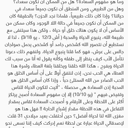
وما هو مفهوم السعادة؟ هل من الممكن أن نكون سعداء؟
وهل من الطبيعي ومن المنطق أن نكون جميعاً سعداء في
حياتنا؟ وإذا كان ذلك طبيعياً، فلماذا نجد الحزن؟ بالحقيقة كان
من الممكن أن نكون جميعاً في حالة اللا الوجود وكان ممكن من
الأساس أن لا يكون هناك خلق أو حياة ، ولكن هذا سيتنفى مع
طبيعة الله، ينبوع الحياة والمحبة ( أش 12/3 ، يو 3/18) ، لذا لا
نستطيع أن نتصور الله كشخص جامد أو كشخص يحمل صولجان
جالس على عرش، فهو كما قلنا ينبوع الحياة. ولنفهم ذلك دعونا
نتأمل الأب كيف ينظر إلى طفله وكأنه يقول له أنا من سبب لك
الحياة وبفرح ، هكذا الله خلقنا ويخلقنا بلغة العطاء وثمرة هذا
العطاء هي الحب نحن، إذن لنتفق أولاً على أن أساس الخلق هو
الحب الصادر من الله الممتلئ حباً ، وإذا كان أساس الخلق هو
المحبة إذن السعادة هي محصلة ، "أتيت لتكون الحياة للناس
وتفيض فيهم " (يو 10/10) إلا إن مفهوم السعادة أصبح يرتكز
أكثر على اللحظة وعلى الأرقام و أصبحت السعادة تقاس بمقدار
التفاعل في هذه اللحظة مقدار إشباع الحاجة !! فهل هذا هو
مغزى الله لنا لحياة أفضل؟ حين أحتفلت بعيد ميلادي 31 قلت
لإصدقائي الحياة عبارة عن لحظة نعم إدركت كيف إننا نسعى نحو