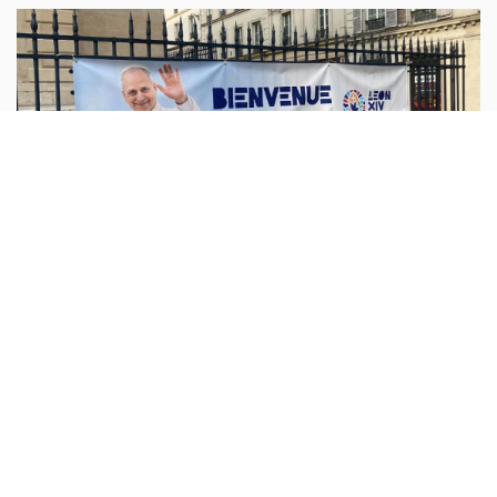
الفاتيكان
أبونا :
نشر الفاتيكان، الخميس، البرنامج الرسمي الكامل لزيارة
البابا لاون الرابع عشر الرسولية إلى فرنسا، التي ستُقام من 25
إلى 28 أيلول 2026، وتشمل ثلاث محطات رئيسية هي باريس،
ولورد،
...المزيد