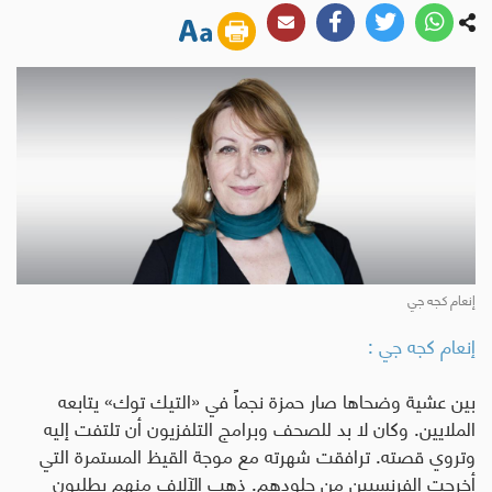
إنعام كجه جي
إنعام كجه جي :
بين عشية وضحاها صار حمزة نجماً في «التيك توك» يتابعه
الملايين. وكان لا بد للصحف وبرامج التلفزيون أن تلتفت إليه
وتروي قصته. ترافقت شهرته مع موجة القيظ المستمرة التي
أخرجت الفرنسيين من جلودهم. ذهب الآلاف منهم يطلبون