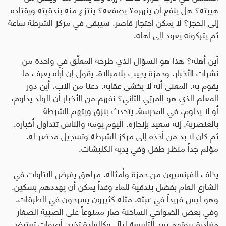
هيبته؟ هل ينفع أن ينهره؟ يصفعه؟ ينتزع منه بندقيته ويقتاده
إلى الحجز؟ لا يمكن احتجاز قاصر. سيبقى في مركز الشرطة ساعة
ثم يتركونه يعود إلى أهله
.
أين أهله؟ هذا هو السؤال الذي طرحه المعلّق في واحدة من
نشرات الأخبار. وحمزة يجيب بلامبالاة. يقول إن أباه يعرف ما
يقوم به. المعنى أنه لا يخشى عقابه. دعنا من الأب، أين دور
المعلم الذي هو المربّي الثاني؟ نفهم من الأخبار أن الولد يداوم،
أو لا يداوم، في المدرسة. يتحدث بنزق ويتهم الشرطة
بالعنصرية. إنه سعيد بإنجازه. اليوم يومه والناس تتداول أخباره.
ثم كان لا بد من أخذه إلى مركز الشرطة وتسجيل محضر له.
مؤلم جداً منظر طفل وفي يديه الكلبشات
.
يخاف الفرنسيون من حمزة وأمثاله. مراهق يفرض الإتاوات في
الشارع العام بفضل بندقية للماء وغداً يمكن أن يهددهم بسكين.
وهو ليس فريداً في عبثه. مثله كثيرون يسرحون في الطرقات.
وفي بعض الضواحي الساخنة صار ممنوعاً على الصبية الصغار
مغادرة بيوتهم بعد التاسعة ليلاً. وكالعادة تخرج أصوات تعترض