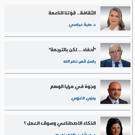
الثقافة… قوّتنا الناعمة
د. هبة عباسي
"أحفاد ... لكن بالترجمة"
باسل قس نصر الله
وجوهٌ في مرايا الوهم
رمزي الغزوي
الذكاء الاصطناعي وسوق العمل ؟
د. ميشلين ظاهر نويصر