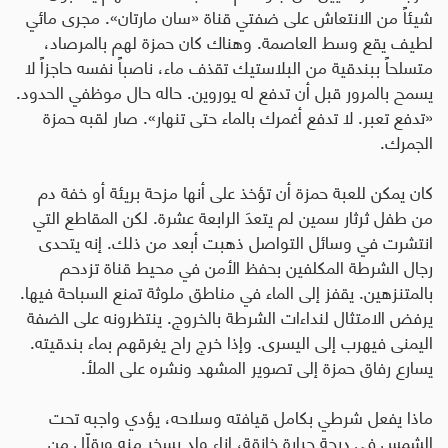
شيئاً من الانتعاش على ضفتي قناة «سان مارتان». مجرى مائي
لطيف يقع وسط العاصمة. وهناك كان حمزة لهم بالمرصاد،
متسلحاً ببندقية من البلاستيك تقذف ماء، ناصباً نفسه حاجزاً لا
يسمح بالمرور قبل أن تدفع له يوروين. حاله حال موظفي الحدود.
«تدفع تعبر. لا تدفع أغمرك بالماء حتى تنهار». صار لقبه حمزة
الجمرك
.
كان يمكن للعبة حمزة أن تؤخذ على أنها مزحة بريئة أو خفة دم
من طفل ثرثار سمين لم يتعدَ الرابعة عشرة. لكن المقاطع التي
انتشرت في وسائل التواصل ذهبت أبعد من ذلك. إنه يتحدى
رجال الشرطة المكلفين بحفظ الأمن في محيط قناة تزدحم
بالمتنزهين. يقفز إلى الماء في مناطق ملوثة تمنع السباحة فيها.
يرفض الامتثال لنداءات الشرطة بالخروج. ينتظرونه على الضفة
اليمنى فيهرب إلى اليسرى. وإذا خرج راح يغرقهم بماء بندقيته.
يسارع رفاق حمزة إلى تصوير المشهد ونشره على الملأ
.
ماذا يفعل شرطي بكامل قيافته وسلاحه، يؤدي واجبه تحت
الشمس في درجة حرارة خانقة، إزاء ولد يسخر منه ويقلّل من