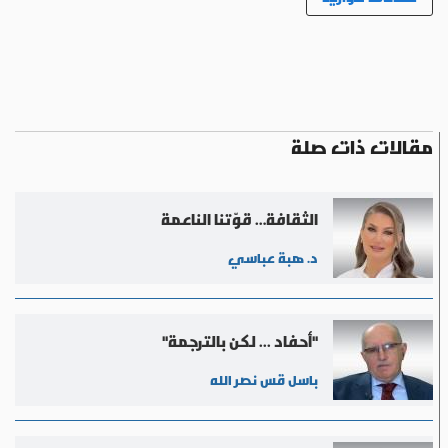
مقالات ذات صلة
الثقافة… قوّتنا الناعمة
د. هبة عباسي
"أحفاد ... لكن بالترجمة"
باسل قس نصر الله