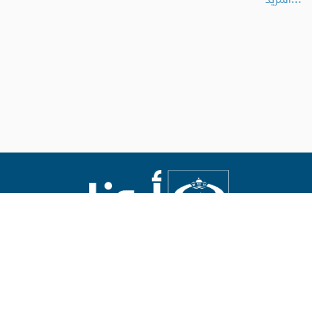
Abouna.org
يصدر عن المركز الكاثوليكي للدراسات والإعلام في الأردن
رئيس التحرير: الأب د.رفعت بدر
العالم
العالم العربي
الاراضي المقدسة