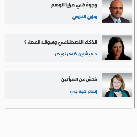
وجوهٌ في مرايا الوهم
رمزي الغزوي
الذكاء الاصطناعي وسوق العمل ؟
د. ميشلين ظاهر نويصر
فتّش عن المرأتين
إنعام كجه جي