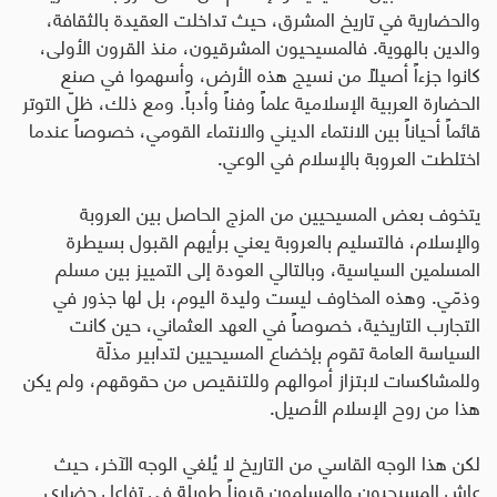
والحضارية في تاريخ المشرق، حيث تداخلت العقيدة بالثقافة،
والدين بالهوية. فالمسيحيون المشرقيون، منذ القرون الأولى،
كانوا جزءاً أصيلاً من نسيج هذه الأرض، وأسهموا في صنع
الحضارة العربية الإسلامية علماً وفناً وأدباً. ومع ذلك، ظلّ التوتر
قائماً أحياناً بين الانتماء الديني والانتماء القومي، خصوصاً عندما
اختلطت العروبة بالإسلام في الوعي
.
يتخوف بعض المسيحيين من المزج الحاصل بين العروبة
والإسلام، فالتسليم بالعروبة يعني برأيهم القبول بسيطرة
المسلمين السياسية، وبالتالي العودة إلى التمييز بين مسلم
وذمّي. وهذه المخاوف ليست وليدة اليوم، بل لها جذور في
التجارب التاريخية، خصوصاً في العهد العثماني، حين كانت
السياسة العامة تقوم بإخضاع المسيحيين لتدابير مذلّة
وللمشاكسات لابتزاز أموالهم وللتنقيص من حقوقهم، ولم يكن
هذا من روح الإسلام الأصيل
.
لكن هذا الوجه القاسي من التاريخ لا يُلغي الوجه الآخر، حيث
عاش المسيحيون والمسلمون قروناً طويلة في تفاعل حضاري