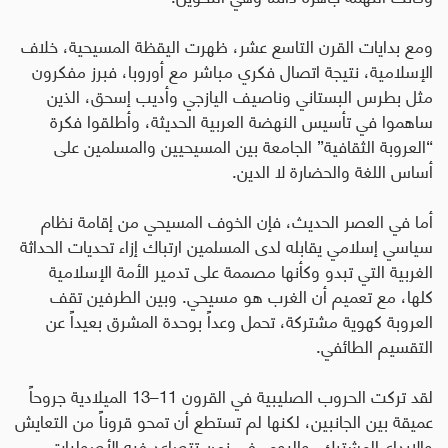
ومع بدايات القرن التاسع عشر، ظهرت اليقظة المسيحية، خلاف
الإسلامية، نتيجة اتصال فكري مباشر مع أوروبا، فبرز مفكرون
مثل بطرس البستاني وناصيف اليازجي وأديب إسحق، الذين
ساهموا في تأسيس النهضة العربية الحديثة، وأطلقوا فكرة
“العروبة الثقافية” الجامعة بين المسيحيين والمسلمين على
أساس اللغة والحضارة لا الدين
.
أما في العصر الحديث، فإن الخوف المسيحي من إقامة نظام
سياسي إسلامي يقابله لدى المسلمين ارتباك إزاء تحديات الحداثة
الغربية التي تبدو وكأنها مصممة على تدمير الأمة الإسلامية
كلها، مع تعميم أن الغرب هو مسيحي. وبين الطرفين تقف
العروبة كهوية مشتركة، تحمل وعداً بوحدة المشرق بعيداً عن
التقسيم الطائفي
.
لقد تركت الحروب الصليبية في القرون 11–13 الميلادية جروحاً
عميقة بين الجانبين، لكنها لم تستطع أن تمحو قروناً من التعايش
والإبداع المشترك. واليوم، في زمن تتصاعد فيه الأصوليات