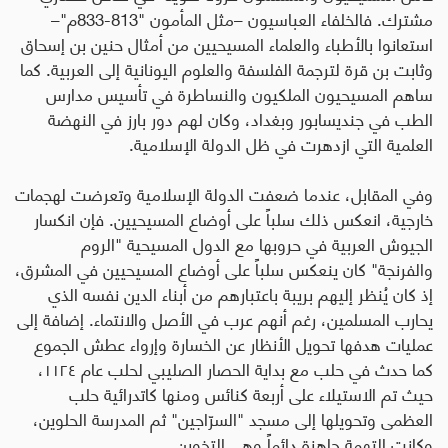
مشترك. فالخلفاء العباسيون –مثل المأمون "813-833م"–
استعانوا بالأطباء والعلماء المسيحيين من أمثال حنين بن إسحاق
وثابت بن قرة لترجمة الفلسفة والعلوم اليونانية إلى العربية. كما
ساهم المسيحيون الملكيون والنساطرة في تأسيس مدارس
الطب في جنديسابور وبغداد، وكان لهم دور بارز في النهضة
العلمية التي ازدهرت في ظل الدولة الإسلامية
.
وفي المقابل، عندما ضعفت الدولة الإسلامية وتعرضت لهجمات
خارجية، انعكس ذلك سلباً على أوضاع المسيحيين. فإن انكسار
الجيوش العربية في حروبها مع الدول المسيحية "الروم
والفرنجة" كان ينعكس سلباً على أوضاع المسيحيين في المشرق،
إذ كان يُنظر إليهم بريبة باعتبارهم من أبناء الدين نفسه الذي
يحارب المسلمين، رغم أنهم عرب في الأصل والانتماء. إضافة إلى
عمليات هدفها تحويل الأنظار عن الخسارة وإرواء عطش الجموع
كما حدث في حلب مع بداية الحصار الصليبي لحلب عام ١١٢٤،
حيث تم الاستيلاء على أربعة كنائس ومنها كاتدرائية حلب
العظمى وتحويلها إلى مسجد "السرّاجين" ثم المدرسة الحلوين،
وكانت التهمة جاهزة دائماً وهي التخوين
.