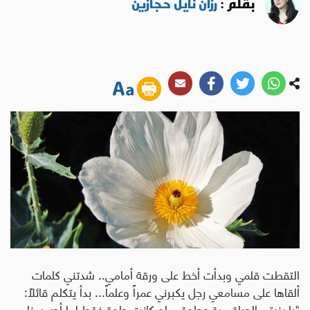
بقلم :
رزان نايل حجازين
التقطت قلمي وبدأت أخط على ورقة أمامي.. شدتني كلمات
ألقاها على مسامعي رجل يكبرني عمراً وعلماً... بدأ يتكلم قائلاً:
"يا بنيتي الحياة مرة وحلوة... لو كانت حلوة فقط لما أحسسنا