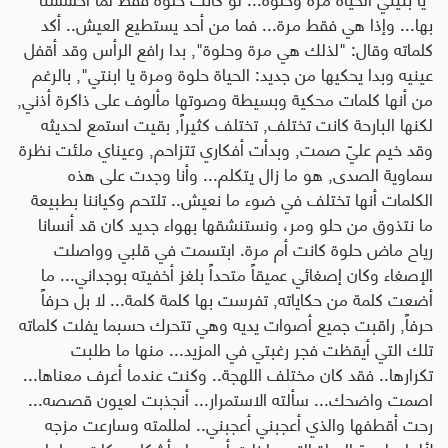
بها... وإذا هي فقط مرة... فما من أحد يستطيع العيش.. أكد
كلماته وقال: "لذلك هي مرة وحلوة", بدا رافع الرأس وقد أقفل
عينيه وبدا يحكيها من جديد: الحياة حلوة ومرة يا ابنتي", بالرغم
من أنها كلمات محكية وبسيطة وصوتها مألوف على ذاكرة أذني,
لكنها البارحة كانت تختلف, تختلف كثيراً, بقيت استمع لحديثه
وقد خيم عليّ صمت, وبدأت أفكاري تتزاحم, وعيناي ملئت نظرة
سماوية الصدى, هو ما زال يتكلم... وأنا وجدت على هذه
الكلمات أنها تختلف في ضوء ما نعيش.. تلتحم وكياننا بطبيعة
ما نتذوق من حلو ومر، ونستنشقها بهواء جديد كان قد أنسانا
رياح ماض حلوة كانت أم مرة. ابتسمت في قلبي وواصلت
الإصغاء وكان إصغائي عميقاً متحداً بلغز أخفيته بوجداني... ما
أضعت كلمة من حكاياته, تفرست بها كلمة كلمة... لا بل حرفاً
حرفاً, راقبت جميع أصوات يديه وهي تتحرك حسبما يفلت كلماته
تلك التي أيقظت فجر رغبتي في المزيد... منها ما طلبت
تكرارها.. فقد كان مختلف اللهجة.. وكنت عندما أعرف معناها...
اصمت واضحك... سألته الاستمرار... أنجذبت لعيون قصصه...
رحت أقطفها والذي أعجبني أعجبني.. لمللمته وسارعت مزجه
لألوان لوحة الحياة التي ما زلت أرسمها وأشكل حركات جملها.