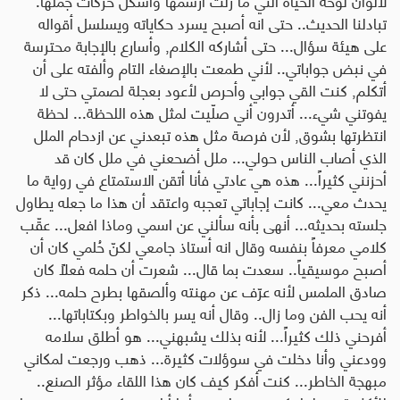
تبادلنا الحديث.. حتى انه أصبح يسرد حكاياته ويسلسل أقواله
على هيئة سؤال... حتى أشاركه الكلام, وأسارع بالإجابة محترسة
في نبض جواباتي.. لأني طمعت بالإصغاء التام وألفته على أن
أتكلم, كنت القي جوابي وأحرص لأعود بعجلة لصمتي حتى لا
يفوتني شيء... أتدرون أني صلّيت لمثل هذه اللحظة... لحظة
انتظرتها بشوق, لأن فرصة مثل هذه تبعدني عن ازدحام الملل
الذي أصاب الناس حولي... ملل أضحعني في ملل كان قد
أحزنني كثيراً... هذه هي عادتي فأنا أتقن الاستمتاع في رواية ما
يحدث معي... كانت إجاباتي تعجبه واعتقد أن هذا ما جعله يطاول
جلسته بحديثه... أنهى بأنه سألني عن اسمي وماذا افعل... عقّب
كلامي معرفاً بنفسه وقال انه أستاذ جامعي لكنّ حُلمي كان أن
أصبح موسيقياً.. سعدت بما قال... شعرت أن حلمه فعلاً كان
صادق الملمس لأنه عرّف عن مهنته وألصقها بطرح حلمه... ذكر
أنه يحب الفن وما زال.. وقال أنه يسر بالخواطر وبكتاباتها...
أفرحني ذلك كثيراً... لأنه بذلك يشبهني... هو أطلق سلامه
وودعني وأنا دخلت في سوؤلات كثيرة... ذهب ورجعت لمكاني
مبهجة الخاطر... كنت أفكر كيف كان هذا اللقاء مؤثر الصنع..