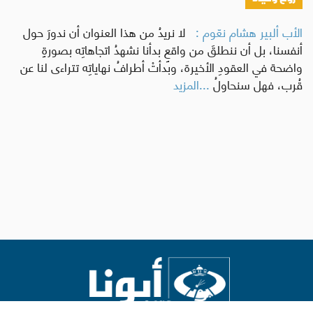
الأب ألبير هشام نعّوم :
لا نريدُ من هذا العنوان أن ندورَ حول
أنفسنا، بل أن ننطلقَ من واقعٍ بدأنا نشهدُ اتجاهاتِه بصورةٍ
واضحة في العقودِ الأخيرة، وبدأتْ أطرافُ نهاياتِه تتراءى لنا عن
قُرب، فهل سنحاولُ
...المزيد