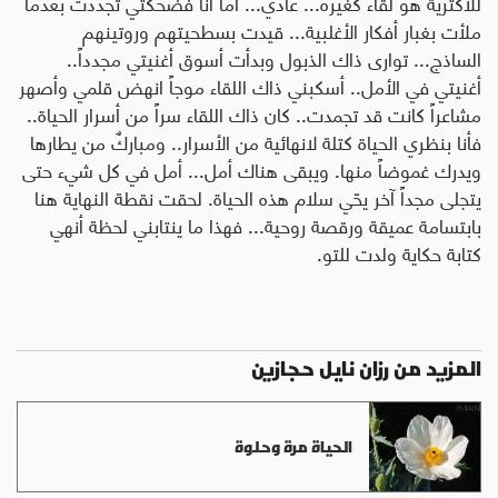
للأكثرية هو لقاء كغيره... عادي... أما أنا فضحكتي تجددت بعدما
ملأت بغبار أفكار الأغلبية... قيدت بسطحيتهم وروتينهم
الساذج... توارى ذاك الذبول وبدأت أسوق أغنيتي مجدداً..
أغنيتي في الأمل.. أسكبني ذاك اللقاء موجاً انهض قلمي وأصهر
مشاعراً كانت قد تجمدت.. كان ذاك اللقاء سراً من أسرار الحياة..
فأنا بنظري الحياة كتلة لانهائية من الأسرار.. ومباركٌ من يطارها
ويدرك غموضاً منها. ويبقى هناك أمل... أمل في كل شيء حتى
يتجلى مجداً آخر يحّي سلام هذه الحياة. لحقت نقطة النهاية هنا
بابتسامة عميقة ورقصة روحية... فهذا ما ينتابني لحظة أنهي
كتابة حكاية ولدت للتو.
المزيد من رزان نايل حجازين
الحياة مرة وحلوة