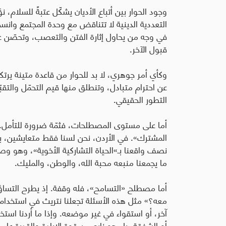
وجود الحوار بين أتباع الأديان يشكّل عتبةً للسلام
التعددية الدينية لا تتناقض مع وحدة المجتمع وانسجا
في وجه من يحاول إثارة الفتن والتعصب، وتحصّن عقول 
قبول الآخر.
وكأي أمر جوهري، لا بد للحوار من قاعدة متينة يرتكز 
عن احترام متبادل، وتنطلق منها قيم التحمّل والتقبّ
التطور الحقيقي.
أما على مستوى المصطلحات، فثمّة ضرورة للتأمل. 
المشترك». في الأردن، نحن لسنا فقط متعايشين، 
نصف واقعنا بـ»الحياة التشاركية الأخوية»، وهو و
ما يجمعنا منبعه محبة الله، والوطن، والمليك.
أما مصطلح «التسامح»، فله وقفة. إذ يطرح التساؤ
معه؟» مثل هذه الأسئلة تجعلنا نتريث في استخدام
آخر، أو استقواء في غير موضعه. وإذا ما أردنا استخ
أو الشفقة، بل هو نابع من قوة الإرادة والقدرة على