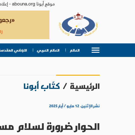
موقع أبونا abouna.org - إعلام من أجل الإنسان | يصدر عن المركز الكاثوليكي للدراسات والإعلام في الأردن - رئيس التحرير: الأب د.رفعت بدر
العالم
العالم العربي
الاراضي المقدسة
الرئيسية
/
كتّاب أبونا
نشر الإثنين، ١٢ مايو / أيار ٢٠٢٥
الحوار ضرورة لسلام م