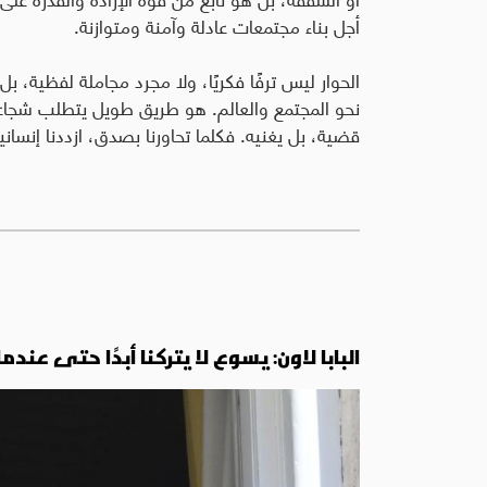
أجل بناء مجتمعات عادلة وآمنة ومتوازنة.
الحوار ليس ترفًا فكريًا، ولا مجرد مجاملة لفظية، ب
نحو المجتمع والعالم. هو طريق طويل يتطلب شجاعة، واح
قضية، بل يغنيه. فكلما تحاورنا بصدق، ازددنا إنساني
البابا لاون: يسوع لا يتركنا أبدًا حتى عند