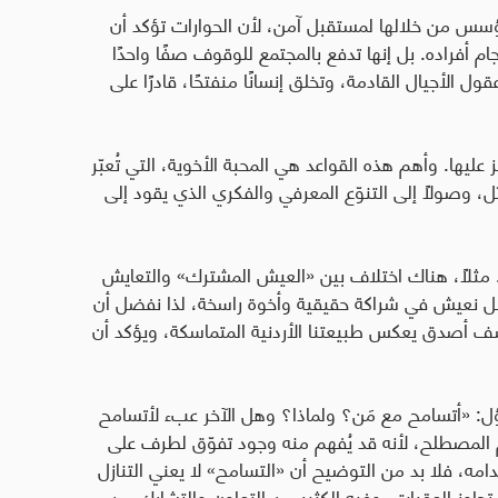
، نؤسس من خلالها لمستقبل آمن، لأن الحوارات تؤكد أن
م أفراده. بل إنها تدفع بالمجتمع للوقوف صفًا واحدًا
الأجيال القادمة، وتخلق إنسانًا منفتحًا، قادرًا على
عليها. وأهم هذه القواعد هي المحبة الأخوية، التي تُعبّر
ل، وصولًا إلى التنوّع المعرفي والفكري الذي يقود إلى
مثلًا، هناك اختلاف بين «العيش المشترك» والتعايش
بل نعيش في شراكة حقيقية وأخوة راسخة، لذا نفضل أن
صف أصدق يعكس طبيعتنا الأردنية المتماسكة، ويؤكد أن
ل: «أتسامح مع مَن؟ ولماذا؟ وهل الآخر عبء لأتسامح
 المصطلح، لأنه قد يُفهم منه وجود تفوّق لطرف على
دامه، فلا بد من التوضيح أن «التسامح» لا يعني التنازل
 تجاوز العقبات، وفيه الكثير من التعاون والتشارك من