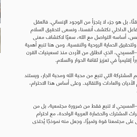
قتًا، بل هو جزء لا يتجزأ من الوجود الإنساني. فالعقل
تفاعل الداخلي نكتشف أنفسنا، ونسعى لتحقيق السلام
نفس، أساسه التواصل مع الله، سعيًا لاكتشاف معنى
تحقيق الحماية الروحية والنفسية. ومن هنا تنبع أهمية
امي–المسيحي، الذي انطلق من الأردن منذ تسعينيات القرن
إقليمياً في تعزيز ثقافة الحوار والسلام.
 المشتركة التي تنبع من محبة الله ومحبة الجار، ويستند
الأديان والعادات والتقاليد. وعلى أساس هذا الاحترام،
امي–المسيحي لا تنبع فقط من ضرورة مجتمعية، بل من
راث المشترك والحضارة العربية الواحدة، مع احترام
 على مجتمعنا قوة وتميزًا، وجعل منه نموذجًا يُحتذى