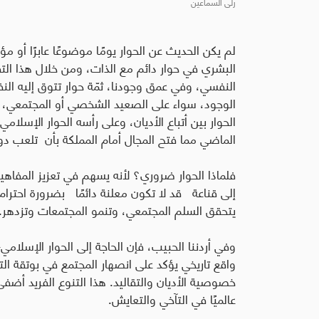
رلى السماعين
لم يكن الحديث عن الحوار يومًا موضوعًا عابرًا أو مؤ
البشري في حوار دائم مع الذات، ومن خلال هذا ال
النفسي، وفي عمق وجودنا، ثمّة حوار تتوق إليه ال
الوجود، سواء على الصعيد الشخصي أو المجتمعي، ول
الحوار بين أتباع الأديان، وعلى رأسه الحوار الإسل
الماضي مما فتح المجال أمام المملكة بأن تلعب دوراً 
فلماذا الحوار ضروري؟ لأنه يسهم في تعزيز المفاهيم
إلى قناعة قد لا تكون معلنة دائمًا بضرورة احترام 
يتحقق السلم المجتمعي، وتنمو المجتمعات وتزدهر.
وفي أردننا الحبيب، فإن الحاجة إلى الحوار الإسل
واقع تاريخي يؤكد على انصهار المجتمع في بوتقة الت
خصوصية الأديان والتقاليد. هذا التنوع الفريد أضفى
عالميًا في التآخي والتعايش.