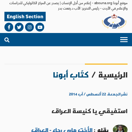
موقع أبونا abouna.org - إعلام من أجل الإنسان | يصدر عن المركز الكاثوليكي للدراسات
والإعلام في الأردن - رئيس التحرير: الأب د.رفعت بدر
English Section
الرئيسية
/
كتّاب أبونا
نشر الجمعة، ٢٢ أغسطس / آب ٢٠١٤
استفيقي يا كنيسة العراق
بقلم :
الأخت ماري رجاء - العراق