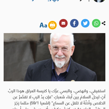
استفيقي، وانهضي، والبسي عزّك يا كنيسة العراق هوذا الربُ
آتٍ ليحلّ السلامَ بين أبناء شعبكِ "فإن يدُ الربِ لا تقصُرُ عن
الخلاص وأذنُهُ لا تثقل عن السماع" (اشعيا 59/1) مثلما زجَرَ
المخلصُ العاصفة فسكنتْ هكذا سيأتي ويمشي على أمواجِ