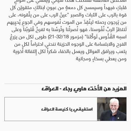
قلبكِ فيهدأ وسيمسح كل دمعةٍ من عيونِ ابنائكِ متقويّن كل
قوة بالرب على الثبات والصبر "عينُ الرب على من يتَّقونه، على
من يَرجون رحمته لينُقِذَ من الموت نُفوسهم وفي الجوعِ يُحيِيهم
تَنتظرُ الربَّ نُفُوسنا، فهو نُصرتُنا وتُرسُنا به تفرحُ قُلوبُنا وعلى
اسمِه القُدُّوس تَوكَّلنا" (مزمور 32/18-21) طوبى لكل من يزرعُ
الفرح والابتسامة على الوجوه الحزينة ننحني احتراماً لكل من
يتعب ويرافق العوائل ويعمل بالخفاء شكراً لكل إِلتفاتة أَخوية
ومن يعطي بسخاءٍ ومجانية
المزيد من الأخت ماري رجاء - العراق
استفيقي يا كنيسة العراق