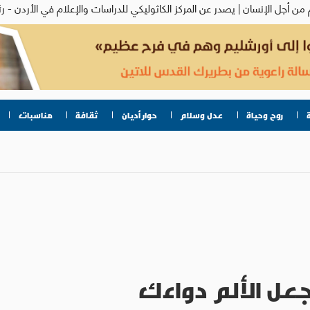
روح وحياة
عدل وسلام
حوار أديان
ثقافة
مناسبات
جعل الألم دواءك