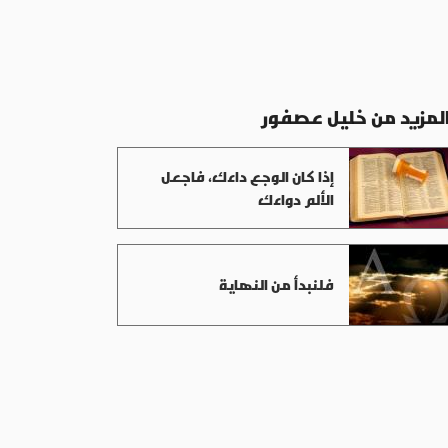
لمزيد من خليل عصفور
إذا كان الوجع داءك، فاجعل
الألم دواءك
فلنبدأ من النهاية