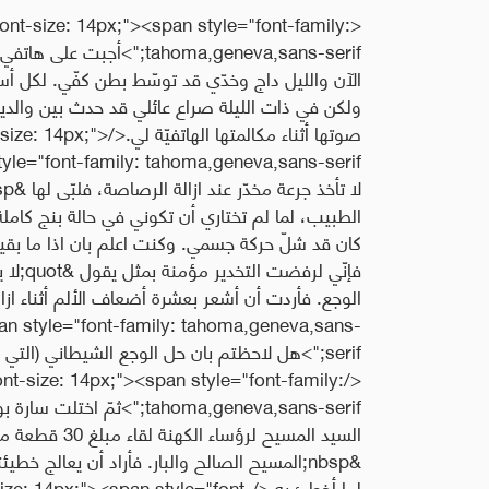
ont-size: 14px;"><span style="font-family:
الآن والليل داج وخدّي قد توسّط بطن كفّي. لكل أس
ولكن في ذات الليلة صراع عائلي قد حدث بين والد
صوتها أثناء مكالمتها 
الطبيب، لما لم تختاري أن تكوني في حالة بنج كام
كان قد شلّ حركة جسمي. وكنت اعلم بان اذا ما ب
an style="font-family: tahoma,geneva,sans-
serif;">هل لاحظتم بان حل الوجع الشيطاني (التي
nt-size: 14px;"><span style="font-family:
tahoma,geneva,sans-serif;"
السيد المسيح ل
&nbsp;المسيح الصالح والبار. فأراد أن يعالج 
لما أخطئ به.</x;"><span style="font