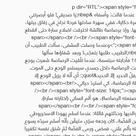
<p dir="RTL"><span style="f
tahoma,geneva,sans-serif;">أجبت على هاتفي عندما قالت: وأسفاه &nbsp;يا صديقي! فلو أبصرتني
رة حكاية، ففي سهرة سادتها فرحة نجاح في زقاق بيتها،
يها. وإذ برصاصة طائشة اخترقت اضلاع سارة حتى انقطع
الهاتفيّة لي.</span></span><br /><br /><span style="font-size: 14px;">
<span style="font-family: tahoma,geneva,sans-serif;">وعندما وصلت المشفى، سألت الطبيب أن
لا تأخذ جرعة مخدّر عند ازالة الرصاصة، فلبّى لها &nbsp;الطبيب طلبها بتعجّب! وبعد شفاؤها سألها
لة؟ فأجابته مبتسمة، عندما تلّقيت الرصاصة شعرت بوجع
قيت الرصاصة داخل جسدي سيستمر الوجع حتى الموت.
فإنّي لرفضت التخدير مؤمنة بمثل يقول &quot;لا يفلّ الحديد إلّا الحديد&quot;: أي أنّه لا يزيل الوجع إلا
الوجع. فأردت أن أشعر بعشرة أضعاف الألم أثناء ازالة الرصاصة، كي استردّ حياتي.</span></span><br
/><br /><span style="font-size: 14px;"><sp
 صنعته الرصاصة)، هو ألم انساني (اختارته سارة).
</span></span><br /><br /><span style="fo
>ثمّ اختلت سارة بوالديها وحدّثتهم قائلة: عندما اسلم يهوذا الاسخريوطي
رؤساء الكهنة لقاء مبلغ 30 قطعة من الفضّة، كان وجعه سرّي متيقّن بأنّه أسلم سيدّه يسوع
خطيئته بألم علني، فمضى ورمى الفضّة ثمّ شنق نفسه تكفيرا
span></span><br /><br /><span style="font-size: 14p-