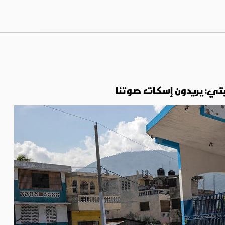
يتي: يريدون إسكات صوتنا