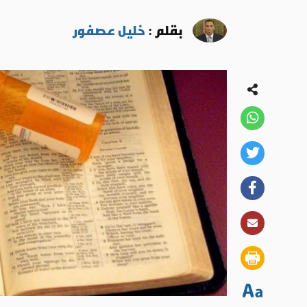
بقلم :
خليل عصفور