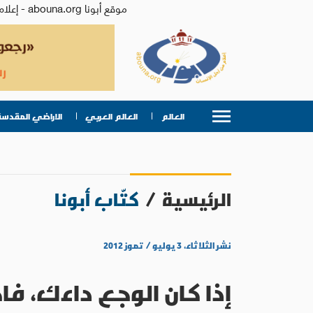
موقع أبونا abouna.org - إعلام من أجل الإنسان | يصدر عن المركز الكاثوليكي للدراسات والإعلام في الأردن - رئيس التحرير: الأب د.رفعت بدر
العالم
العالم العربي
الاراضي المقدسة
الرئيسية
/
كتّاب أبونا
نشر الثلاثاء، ٣ يوليو / تموز ٢٠١٢
إذا كان الوجع داءك، فا