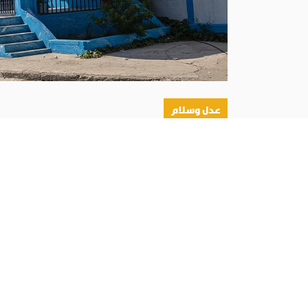
عدل وسلام
أبونا :
حذّر المطران جوزيف غونتران ديكوست، أسقف
للعصابات المسلحة، لأنها لا تزال، بحسب تعبيره، م