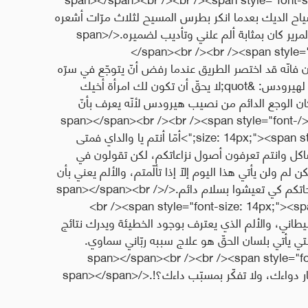
family: tahoma,g;">كذلك صياح الديك بعدما انكر بطرس المسيح لثلاث مرّات أشعره
بوجع سرّي قد أشعل النار في وجدانه، ولكن البكاء المرير كان بمثابة ألم علني وتأديب لضميره.</span>
</span><br /><br /><span style="
أمّا يوحنّا المعمدان فانّه قد اختصر الطريق عندما رفض أنّ يتوجّع في سرّه
حيث أنّه لم يساوم ولم يسكت عن الحقّ عندما قال لهيرودس: &quot;لا يحقّ أن تكون لك امرأة أخيك
أسه وكان الوجع الدائم من نصيب هيرودس لأنّه يعرف بأنّ
يوحنّا قد كان صاحب كرامة ونبوّة لا يقول إلّا الحق.</span></span><br /><br /><span style="font-
size: 14px;"><span style="font-family: tahoma,geneva,sans-serif;">أمّا أنتم يا والداي فمتى
ل وانتم تعرفون أصول نزاعاتكم، لكن تقولون في
 ولن يأتي هذا اليوم إلّا إذا تألّمتم، والألم يعني بأن
تعترفوا بأخطاءكم، وتتعاتب قلوبكم، وتطهرّوا جروحاتكم كي تعيشوا بسلام دائم.</span></span><br />
<br /><span style="font-size: 14px;"><sp
 شيطاني، والألم الذي يعترف بوجود الخطيئة ويدرك نتائج
لتي يأتي بلسان الحقّ هو علاج سببه ربّاني سماوي.
</span></span><br /><br /><span style="fo
tahoma,geneva,sans-serif;">فاحرص على اختيار دواءك، ولا تفكّر بمسبّب داءك؟!.</span></span>