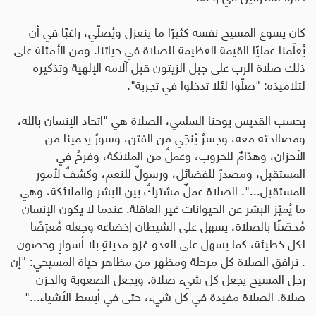
كان يسوع المسيح نفسه كثيرًا ما ينعزل ويُصلّي، راغبًا في أن
يُعلّمنا عمليًا القيمة العظيمة للصلاة في حياتنا. ومن الأمثلة على
ذلك صلاة الرب على جبل الزيتون قبل آلامه الإلهية وتذكيره
لتلاميذه: "صلّوا لئلا تدخلوا في تجربة"
.
بحسب القديس يوحنا السلمي، الصلاة هي "اتحاد الإنسان بالله،
ومصالحته معه، وجسرٌ يُنجّي من الفتن، وسورٌ يحمينا من
الأحزان، وهدّامٌ للحروب، وعملٌ من الملائكة، وفرحٌ في
المستقبل، ومصدرٌ للفضائل، ورسولٌ للنعم، وكشفٌ لأمور
المستقبل...". الصلاة عملٌ مشتركٌ بين البشر والملائكة، وهي
ما يُميّز البشر عن الحيوانات غير العاقلة. عندما لا يكون الإنسان
مُحصّنًا بالصلاة، يسهل على الشيطان إخضاعه وجعله مُعرّضًا
لكل خطيئة، كما يسهل على العدو غزو مدينةٍ بلا أسوارٍ وحصون
. ترافق الصلاة كل مرحلة ومظهر من مظاهر حياة المسيحي: "إن
رجل المسيح يجعل كل شيء صلاة. ويجعل الصعوبة والحزن
صلاة. الصلاة مفيدة في كل شيء، حتى في أبسط الأشياء..."