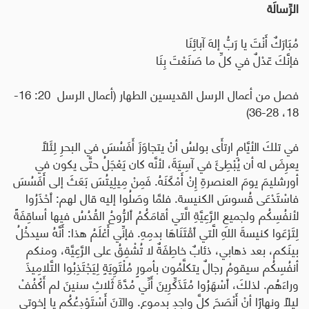
الرِّسالَة
مُبَارَكٌ أَنْتَ يا رَبُّ إلهَ آبائِنَا
فإنَّكَ عّدْلٌ في كلِّ ما صَنَعْتَ بِنَا
فصل من أعمال الرسل القديسين الطهار
(أعمال الرسل 20: 16-
18، 28-36)
في تلكَ الأيَّامِ ارتأَى بولسُ أنْ يتجاوَزَ أَفَسُسَ في البحرِ لِئَلَّا
يعرِضَ له أن يُبْطِئَ في آسِيَةَ، لأنَّه كان يَعْجَلُ حتَّى يكون في
أورشليمَ يومَ العنصرةِ إِنْ أَمْكَنَهُ. فَمِنْ مِيلِيتُسَ بَعَثَ إلى أَفَسُسَ
فاسْتَدْعَى قُسوسَ الكنيسة. فلمَّا وصَلُوا إليه قال لهم: ﭐحْذَرُوا
لأنفُسِكُم ولجميعِ الرَّعِيَّةِ الَّتي أقامَكُمُ ﭐلرُّوحُ القُدُسُ فيها أساقِفَةً
لِتَرْعَوا كنيسةَ اللهِ الَّتي ﭐقْتَنَاهَا بدمِهِ. فإنِّي أَعْلَمُ هذا: أَنَّهُ سيدخُلُ
بينَكم، بعد ذهابي، ذئابٌ خاطِفَةٌ لا تُشْفِقُ على الرَّعِيَّة، ومنكم
أنفُسِكُم سيقومُ رجالٌ يتكلَّمُون بأمورٍ مُلْتَوِيَةٍ لِيَجْتَذِبُوا التَّلامِيذَ
وراءَهُم. لذلكَ، ﭐسْهَرُوا مُتَذَكِّرِينَ أَنِّي مُدَّةَ ثَلاثِ سنينَ لم أَكْفُفْ
ليلًا ونهارًا أنْ أَنْصَحَ كلَّ واحِدٍ بدموع. والآنَ أَسْتَوْدِعُكُم يا إخوتي