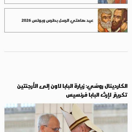
عيد هامتي الرسل بطرس وبولس 2026
الكاردينال روسّي: زيارة البابا لاون إلى الأرجنتين
تكريمٌ لإرث البابا فرنسيس