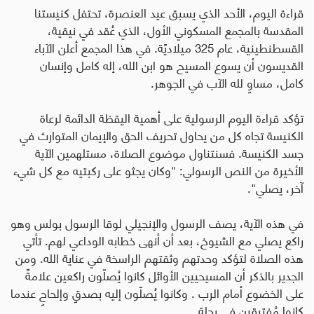
قراءة اليوم، الأحد الذي يسبق عيد العنصرة، تحتفل كنيستنا
المقدسة بالمجمع المسكوني الأول، الذي عُقد في نيقية،
القسطنطينية، عام 325 ميلاديًة. في هذا المجمع أعلن الآباء
القديسون أن يسوع المسيح هو ابن الله، إله كامل وإنسان
كامل، مساوٍ لله الآب في الجوهر.
تؤكد قراءة اليوم الرسولية على أهمية اليقظة الدائمة لرعاة
الكنيسة تجاه كل من يحاول تحريف الحق والإيمان المتوارث في
جسد الكنيسة. فسنتناول موضوع الصلاة، مستلهمين الآية
الأخيرة من النص الرسولي
:
"
وكان يجثو على ركبتيه مع كل شيء
آخر، يصلي
".
في هذه الآية، يصف الرسول والإنجيلي لوقا الرسول بولس وهو
راكع يصلي مع الشيوخ، بعد أن أنهى خطابه الوداعي لهم. تأتي
هذه الصلاة لتؤكد وحدتهم وثقتهم الراسخة في عناية الله. ومن
الجدير بالذكر أن المسيحيين الأوائل كانوا يُصلّون راكعين علامةً
على الخضوع أمام الرب . وكانوا يُصلّون إليه بصدقٍ وإلحاحٍ عندما
كانوا مُفترقين في رحلة
.