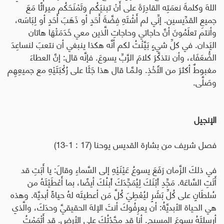
اللهَ وكلمةَ نعمَتِه القادِرَةَ على أَنْ تبنيَكُم وتَمْنَحَكُم ميراثًا مَعَ
جميعِ القدِّيسين. إنِّي لم أَشْتَهِ فِضَّةَ أَحَدٍ أو ذَهَبَ أَحَدٍ أو لِبَاسَه،
وأنتم تعلَمُونَ أنَّ حاجاتي وحاجاتِ الَّذين معي خَدَمَتْهَا هاتان
اليَدان. في كلِّ شيءٍ بَيَّنْتُ لكم أنَّه هكذا ينبغي أن نتعبَ لنساعِدَ
الضُّعَفَاء، وأن نتذكَّرَ كلامَ الرَّبِّ يسوعَ. فإنَّه قال: إنَّ العطاءَ
مغبوطٌ أكثرَ من الأَخْذِ. ولـمَّـا قال هذا جَثَا على رُكْبَتَيْهِ مع جميعِهِم
وصَلَّى.
الإنجيل
فصل شريف من بشارة القديس يوحنا
(17 : 1-13)
في ذلكَ الزَّمان رَفَعَ يسوعُ عَيْنَيْهِ إلى السَّماءِ وقالَ: يا أَبَتِ قد
أَتَتِ السَّاعَة. مَجِّدِ ٱبْنَكَ لِيُمَجِّدَكَ ٱبنُكَ أيضًا، بما أَعْطَيْتَهُ من
سُلطَانٍ على كُلِّ بَشَرٍ ليُعْطِيَ كُلَّ مَن أعطيتَه لهُ حياةً أبديَّة. وهذه
هي الحياة الأبديَّةُ: أن يعرِفُوكَ أنتَ الإلهَ الحقيقيَّ وحدَكَ، والَّذي
أرسلتَهُ يسوعَ المسيح. أنا قد مجَّدْتُكَ على الأرض. قد أَتْمَمْتُ