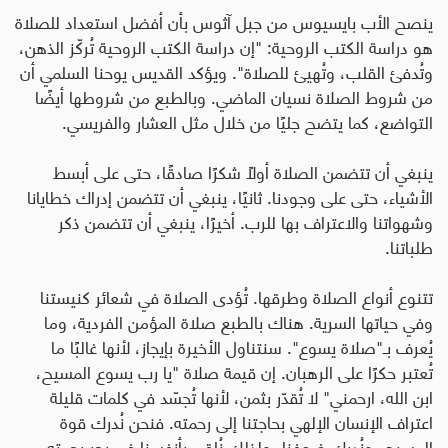
ينصح الأب بايسيوس من جبل آثوس بأن أفضل استعداد للصلاة
هو دراسة الكتب الروحية: "إن دراسة الكتب الروحية تُركّز الذهن،
وتُدفئ القلب، وتُهيئ للصلاة". ويؤكد القديس يوحنا السلمي أن
من شروط الصلاة نسيان الماضي. وبالطبع من شروطها أيضًا
التواضع، كما يتضح جليًا من خلال مثل العشار والفريسي
.
ينبغي أن تتضمن الصلاة أولًا شكرًا صادقًا، حتى على أبسط
الأشياء، حتى على وجودنا. ثانيًا، ينبغي أن تتضمن إدراك خطايانا
وشهواتنا والاعتراف بها للرب. أخيرًا، ينبغي أن تتضمن ذكر
طلباتنا.
تتنوع أنواع الصلاة وطرقها. تُؤدى الصلاة في شعائر كنيستنا
وفي حياتها السرية. هناك بالطبع صلاة المؤمن الفردية، وما
يُعرف بـ"صلاة يسوع". سنتناول الأخيرة بإيجاز، لأنها غالبًا ما
تُعتبر حكرًا على الرهبان. إن قيمة صلاة "يا رب يسوع المسيح،
ابن الله، ارحمني" لا تُقدّر بثمن، لأنها تُجسّد في كلمات قليلة
اعتراف الإنسان الإلهي بحاجتنا إلى رحمته. فنحن نُدرك قوة
المسيح، ونُدرك ضعفنا، ولذلك نُلقي بأنفسنا في بحر رحمته