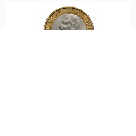
الفاتيكان
أبونا :
ظهرت صورة البابا لاون الرابع عشر للمرة الأولى على
مجموعة جديدة من العملات التذكارية باليورو الصادرة عن دولة
حاضرة الفاتيكان. وأعلنت حاكمية دولة حاضرة الفاتيكان، في
30 تموز
...المزيد