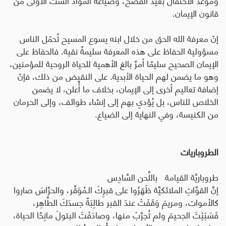
قانون الإيمان
.
إنّ معرفة الله الحق من خلال ابنه يسوع المسيح تُحمّل الناس
مسؤولية الحفاظ على هذه المعرفة سليمةً نقية. فالحفاظ على
الإيمان الصحيح سليمًا أمرٌ بالغ الأهمية للحياة الروحية للمؤمنين،
وهو ما يضمن لهم الحياة الأبدية. على النقيض من ذلك، فإنّ
إضافة تعاليم أخرى إلى الإيمان، بخلاف ما أُعلن، لا يضمن
الخلاص للناس، بل يُؤدي بهم إلى إنشاء طوائف، وإلى الحرمان
من الكنيسة، وفي النهاية إلى الضياع
.
الطروباريات
طروباريَّة القيامة
باللَّحن السَّادِس
إنَّ القوَّاتِ الملائكيَّة ظَهَرُوا على قبرِكَ الـمُوَقَّر، والحرَّاسَ صاروا
كالأموات، ومريمَ وَقَفَتْ عندَ القبر طالِبَةً جسدَكَ الطَّاهِر،
فَسَبَيْتَ الجحيمَ ولم تُجرَّبْ منها، وصادَفْتَ البتولَ مانِحًا الحياة،