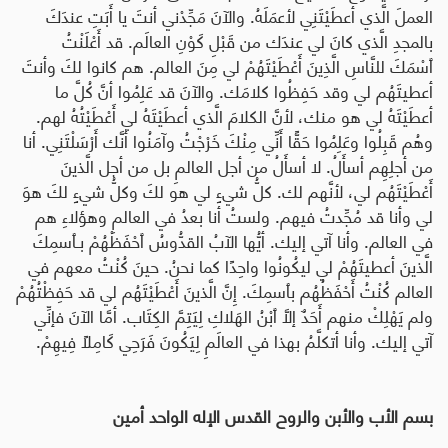
العملَ الَّذي أعطَيْتَنِي لأعمَلَهُ. والآنَ مَجِّدْني أنتَ يا أَبَتِ عندَكَ
بالمجدِ الَّذي كانَ لي عندَك من قَبْلِ كَوْنِ العالَم. قد أَعْلَنْتُ
ٱسْمَكَ للنَّاسِ الَّذِينَ أَعْطَيْتَهُمْ لي مِنَ العالم. هم كانوا لكَ وأنتَ
أعطيتَهُم لي وقد حَفِظُوا كلامَك. والآنَ قد عَلِمُوا أنَّ كُلَّ ما
أعطَيْتَهُ لي هو منك، لأنَّ الكلامَ الَّذي أعطَيْتَهُ لي أَعْطَيْتُهُ لهم.
وهُم قَبِلُوا وعَلِمُوا حَقًّا أَنِّي مِنْكَ خَرْجْتُ وآمَنُوا أنَّك أَرْسَلْتَنِي. أنا
من أجلِهِم أسأَلُ. لا أسأَلُ من أجل العالمِ بل من أجل الَّذينَ
أَعْطَيْتَهُم لي، لأنَّهم لك. كلُّ شيءٍ لي هو لكَ وكلُّ شيءٍ لكَ هوَ
لي وأنا قد مُجِّدتُ فيهم. ولستُ أنا بعدُ في العالمِ وهؤلاءِ هم
في العالم. وأنا آتي إليك. أيُّها الآبُ القدُّوسُ ٱحْفَظْهُمْ بـٱسمِكَ
الَّذينَ أعطيتَهُمْ لي ليكُونُوا واحِدًا كما نحنُ. حينَ كُنْتُ معهم في
العالم كُنْتُ أَحْفَظُهُم بٱسمِكَ. إِنَّ الَّذينَ أَعْطَيْتَهُم لي قد حَفِظْتُهُمْ
ولم يَهْلِكْ منهم أَحَدٌ إلَّا ٱبْنُ الهَلاكِ لِيَتِمَّ الكِتَاب. أمَّا الآنَ فإنِّي
آتي إليك. وأنا أتكلَّمُ بهذا في العالَمِ لِيَكُونَ فَرَحِي كَامِلاً فِيهِمْ.
بسم الأب والأبن والروح القدس الإله الواحد أمين