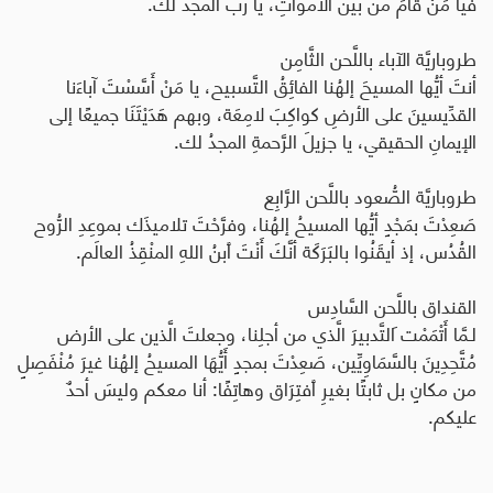
فيا مَنْ قامَ من بين الأمواتِ، يا ربُّ المجدُ لك
.
طروباريَّة الآباء باللَّحن الثَّامِن
أنتَ أيُّها المسيحَ إلهُنا الفائِقُ التَّسبيح، يا مَنْ أَسَّسْتَ آباءَنا
القدِّيسينَ على الأرضِ كواكِبَ لامِعَة، وبهم هَدَيْتَنَا جميعًا إلى
الإيمانِ الحقيقي، يا جزيلَ الرَّحمةِ المجدُ لك
.
طروباريَّة الصُّعود باللَّحن الرَّابِع
صَعِدْتَ بمَجْدٍ أيُّها المسيحُ إلهُنا، وفرَّحْتَ تلاميذَك بموعِدِ الرُّوح
القُدُس، إذ أيقَنُوا بالبَرَكَة أنَّكَ أَنْتَ ٱبنُ اللهِ المنْقِذُ العالَم
.
القنداق باللَّحن السَّادِس
لـمَّا أَتْمَمْت َالتَّدبيرَ الَّذي من أجلِنا، وجعلتَ الَّذين على الأرض
مُتَّحِدِينَ بالسَّمَاوِيِّين، صَعِدْتَ بمجدٍ أَيُّهَا المسيحُ إلهُنا غيرَ مُنْفَصِلٍ
من مكانٍ بل ثابتًا بغيرِ ٱفتِرَاق وهاتِفًا: أنا معكم وليسَ أحدٌ
عليكم
.