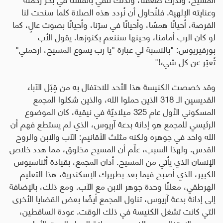
وعنايته الإلهية. فلنُحاول أن نُردد هذه الصلاة كلما سنحت لنا
الفرصة، أحيانًا همسًا، وأحيانًا في سرّنا، وأحيانًا بصوت عالٍ، كما
لو كان الرب أمامنا، وحينها سننعم بكنوزها. يقول الأب
بورفيريوس: "بالنسبة لي عبارة "يا رب يسوع المسيح، ارحمني"
تُعبّر عن كل شيء!"
وقد خصصت الكنيسة هذا الأحد للاحتفال به من قِبَل الآباء
القديسين الـ 318 الذين حملوا الله، والذين شكلوا المجمع
المسكوني الأول عام 325 ميلاديًة في نيقية، كان الموضوع
الرئيسي للمجمع هو إدانة بدعة آريوس، الذي لم يستطع فهم أن
الله واحد في جوهره ولكنه مثلث الأقانيم: الآب والابن والروح
القدس. ولهذا السبب، علّم أن المسيح مخلوق، مما هدد خلاص
الإنسان الذي يأتي من المسيح. أدان المجمع، بقيادة أثناسيوس
الكبير، الذي أصبح فيما بعد بطريرك الإسكندرية، هذا التعليم
الهرطقي، معلنًا وحدة جوهر الابن مع الآب. ومع ذلك، بالإضافة
إلى إدانة بدعة آريوس، تناول المجمع أيضًا بعض القضايا الأخرى
التي كانت تشغل الكنيسة في ذلك الوقت. عودة الساقطين،
وموعد الاحتفال بعيد الفصح، وصياغة المواد الست الأولى من